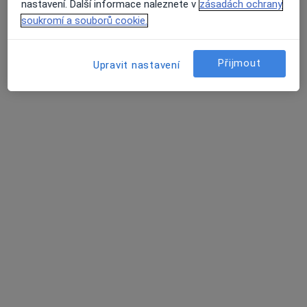
nastavení. Další informace naleznete v
zásadách ochrany
soukromí a souborů cookie.
Přijmout
Upravit nastavení
Mgr. Kateřina Plaskurová
·
Více
Psychoterapeut
18 názorů
Školní 68/26, Havířov
•
Mapa
Psychoterapie - Mgr. Kateřina Plaskurová
Krizová intervence
Cena nebyla přidána
Tento specialista nenabízí online rezervaci termínu na této adrese.
Rezervovat termín