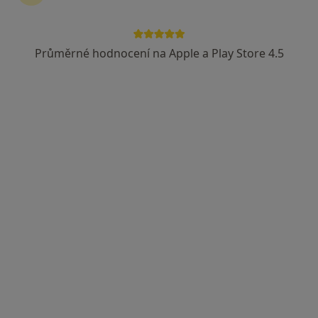
Průměrné hodnocení na Apple a Play Store 4.5
Mgr. Kristýna Hriciková
·
Více
Psycholog, Psychoterapeut
25 názorů
Adresa
Online
Vítkovická 3299, Ostrava
•
Mapa
Mgr. Kristýna Hriciková
Krizová intervence
900 Kč
Tento specialista nenabízí online rezervaci termínu na této adrese.
Rezervovat termín