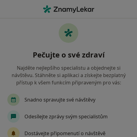
Hla
Krizová Intervence • Ostrava, moravskoslezský
Filtry
• 1
Mapa
Krizová intervence Ostrava
Pečujte o své zdraví
Jak řadíme výsledky vyhledávání?
Najděte nejlepšího specialistu a objednejte si
návštěvu. Stáhněte si aplikaci a získejte bezplatný
Jakého specialistu hledáte?
přístup k všem funkcím připraveným pro vás:
Psycholog
Psychoterapeut
Terapeut
Snadno spravujte své návštěvy
Odesílejte zprávy svým specialistům
Dostávejte připomenutí o návštěvě