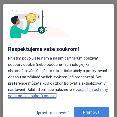
MUDr. Radka Košková
·
Více
Gastroenterolog
186 názorů
Švédská 109/45, Slezská Ostrava
•
Mapa
Gastroenterologická ambulance - přijímáme nové pacienty
Respektujeme vaše soukromí
Tento specialista nenabízí online rezervaci termínu na této adrese.
Přijetím povolujete nám a našim partnerům používat
Rezervovat termín
soubory cookie (nebo podobné technologie) ke
shromažďování údajů pro statistické účely a poskytování
obsahu na základě vašich zvyklostí při procházení. Své
preference můžete kdykoli zkontrolovat a aktualizovat v
nastavení. Další informace naleznete v
zásadách ochrany
soukromí a souborů cookie.
Přijmout
Upravit nastavení