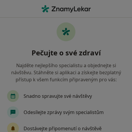
Hla
Vojenská Zdravotní Pojišťovna Čr • Ostrava, moravskoslezský
Filtry
• 1
Mapa
Vojenská zdravotní pojišťovna ČR Ostrava -
Pečujte o své zdraví
Přečtěte si názory a objednejte si návštěvu
Jak řadíme výsledky vyhledávání?
Najděte nejlepšího specialistu a objednejte si
návštěvu. Stáhněte si aplikaci a získejte bezplatný
přístup k všem funkcím připraveným pro vás:
Jakého specialistu hledáte?
Zubař
Praktický lékař
Pediatr
Intern
Snadno spravujte své návštěvy
Odesílejte zprávy svým specialistům
Dostávejte připomenutí o návštěvě