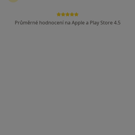
Průměrné hodnocení na Apple a Play Store 4.5
Doc. MUDr. Peter Koliba, CSc.
·
Více
Gynekolog, Porodní asistentka, Sexuolog
56 názorů
17. listopadu 595, Ostrava
•
Mapa
Gynartis, s.r.o., gynekologie, dětská gynekologie
Tento specialista nenabízí online rezervaci termínu na této adrese.
Rezervovat termín