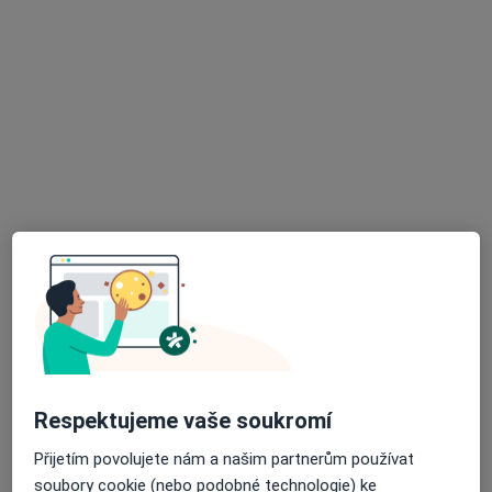
Mgr. Cyril Kunšta
Psycholog
3 názory
Kpt. Jaroše 2000, Tábor
•
Mapa
Nemocnice Tábor, a.s. - Psychiatrie - Psychologická Ambulance
Tento specialista nenabízí online rezervaci termínu na této adrese.
Rezervovat termín
Respektujeme vaše soukromí
Přijetím povolujete nám a našim partnerům používat
soubory cookie (nebo podobné technologie) ke