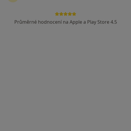
Průměrné hodnocení na Apple a Play Store 4.5
MUDr. Matouš Kropík
·
Více
Zubař
59 názorů
Náchodská 3333, Tábor
•
Mapa
STOMAMED s.r.o.
Bělení zubů
od 500 kč
Tento specialista nenabízí online rezervaci termínu na této adrese.
Rezervovat termín