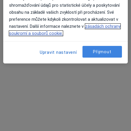
shromažďování údajů pro statistické účely a poskytování
obsahu na základě vašich zvyklostí při procházení. Své
MUDr. Jiří Horák
preference můžete kdykoli zkontrolovat a aktualizovat v
Ortodontista
nastavení. Další informace naleznete v
zásadách ochrany
10 názorů
soukromí a souborů cookie.
Budějovická 806, Tábor
•
Mapa
Ortodoncie
Přijmout
Upravit nastavení
Tento specialista nenabízí online rezervaci termínu na této adrese.
Rezervovat termín