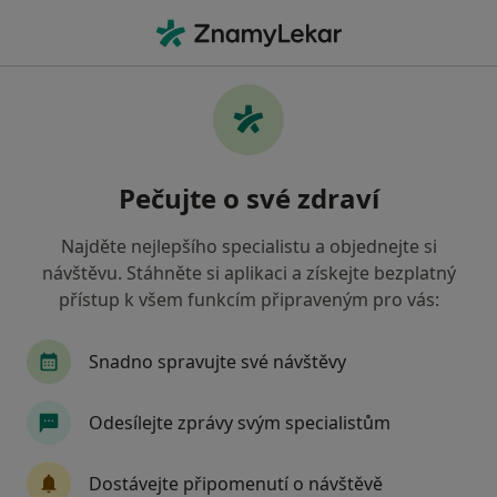
Hla
Vojenská Zdravotní Pojišťovna Čr • Tábor, jihočeský
Filtry
• 1
Mapa
Vojenská zdravotní pojišťovna ČR Tábor -
Pečujte o své zdraví
Přečtěte si názory a objednejte si návštěvu
Jak řadíme výsledky vyhledávání?
Najděte nejlepšího specialistu a objednejte si
návštěvu. Stáhněte si aplikaci a získejte bezplatný
přístup k všem funkcím připraveným pro vás:
Jakého specialistu hledáte?
Praktický lékař
Internista
Zubař
Snadno spravujte své návštěvy
Gynekolog
Pediatr
Zobrazit více
Odesílejte zprávy svým specialistům
Dostávejte připomenutí o návštěvě