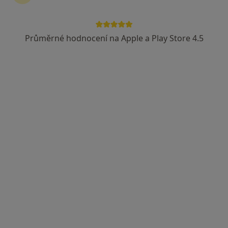
Průměrné hodnocení na Apple a Play Store 4.5
MUDr. Radim Bužga
·
Více
Gastroenterolog, Internista
141 názorů
Adresa 1
Adresa 2
Karvinská 5/1518, Havířov
•
Mapa
Gastro-Med, s.r.o., gastro., interní
Tento specialista nenabízí online rezervaci termínu na této adrese.
Rezervovat termín