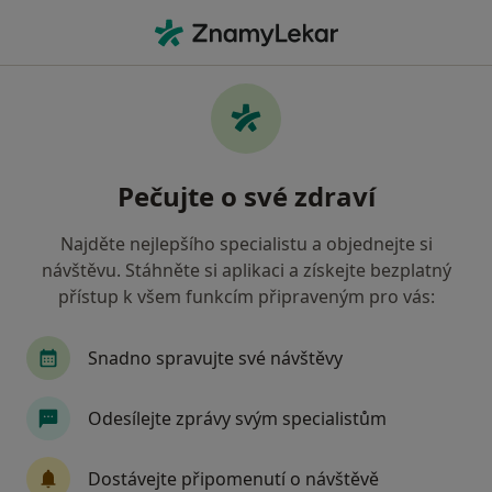
Hla
Vojenská Zdravotní Pojišťovna Čr • Frýdek-Místek, moravskoslezský
Filtry
• 1
Mapa
Vojenská zdravotní pojišťovna ČR Frýdek-
Pečujte o své zdraví
Místek - Přečtěte si názory a objednejte si
návštěvu
Najděte nejlepšího specialistu a objednejte si
Jak řadíme výsledky vyhledávání?
návštěvu. Stáhněte si aplikaci a získejte bezplatný
přístup k všem funkcím připraveným pro vás:
Jakého specialistu hledáte?
Snadno spravujte své návštěvy
Zubař
Praktický lékař
Pediatr
Intern
Odesílejte zprávy svým specialistům
Dostávejte připomenutí o návštěvě