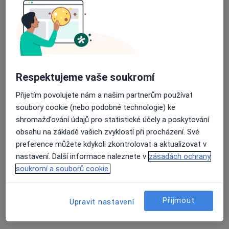
Respektujeme vaše soukromí
Přijetím povolujete nám a našim partnerům používat
MDDr. Adam Literák
soubory cookie (nebo podobné technologie) ke
Zubař
shromažďování údajů pro statistické účely a poskytování
15 názorů
obsahu na základě vašich zvyklostí při procházení. Své
Pivovarská 2182, Frýdek-Místek
•
Mapa
preference můžete kdykoli zkontrolovat a aktualizovat v
Zubní ordinace MDDr. Adam Literák
nastavení. Další informace naleznete v
zásadách ochrany
Implantáty
8 000 Kč
soukromí a souborů cookie.
Tento specialista nenabízí online rezervaci termínu na této adrese.
Přijmout
Upravit nastavení
Rezervovat termín