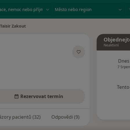
ace, nemoc nebo příjmení
Město nebo region
Taisir Zakout
a města
Objednejt
Neaktivní
specializacích
Dnes
7 Srpen
Tento 
Rezervovat termín
zory pacientů (32)
Odpovědi (9)