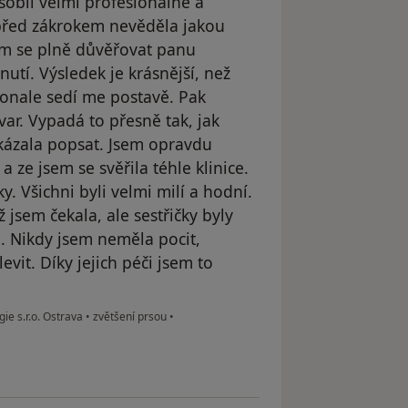
obil velmi profesionálně a
 před zákrokem nevěděla jakou
sem se plně důvěřovat panu
nutí. Výsledek je krásnější, než
konale sedí me postavě. Pak
var. Vypadá to přesně tak, jak
kázala popsat. Jsem opravdu
 ze jsem se svěřila téhle klinice.
y. Všichni byli velmi milí a hodní.
 jsem čekala, ale sestřičky byly
é. Nikdy jsem neměla pocit,
evit. Díky jejich péči jsem to
gie s.r.o. Ostrava
•
zvětšení prsou
•