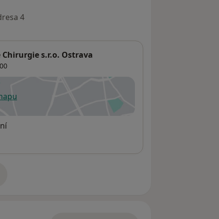
dresa 4
é Chirurgie s.r.o. Ostrava
00
 mapu
 otevře v nové záložce
ní
adrese