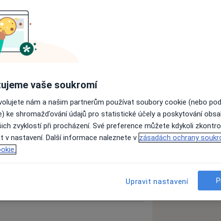
a vašich křivek, jsou základem úspěchu
sti jsou muži, stejně jako ženy,
omisním požadavkům na svůj vzhled.
osmetické, plastické zákroky a operace
né a zkušené plastické chirurgy s
ujeme vaše soukromí
ušenostmi v oboru estetické medicíny.
í každodenní práci je založena na
ovolujete nám a našim partnerům používat soubory cookie (nebo po
 a zkušeností.
e) ke shromažďování údajů pro statistické účely a poskytování obs
ich zvyklostí při procházení. Své preference můžete kdykoli zkontro
t v nastavení. Další informace naleznete v
zásadách ochrany soukr
okie.
P
Upravit nastavení