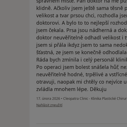
správném místě. Pan doktor na mě půs
klidně. Ačkoliv jsem ještě sama těsně
velikost a tvar prsou chci, rozhodla j
doktorovi. A bylo to to nejlepší rozhod
jsem čekala. Prsa jsou nádherná a do
doktor neuvěřitelně odhadl velikost i t
jsem si přála ikdyz jsem to sama nedo
šťastná, ze jsem se konečně odhodlala a
Ráda bych zmínila i celý personál klinik
Po operaci jsem bolest snášela hůř, než
neuvěřitelně hodné, trpělivé a vstřícn
otravuji, naopak mi chtěly co nejvíce ul
zvládla mnohem lépe. Děkuju
17. února 2026
•
Cleopatra Clinic - Klinika Plastické Chirur
podle názoru uživatele Alexandra Vránová
Nahlásit zneužití