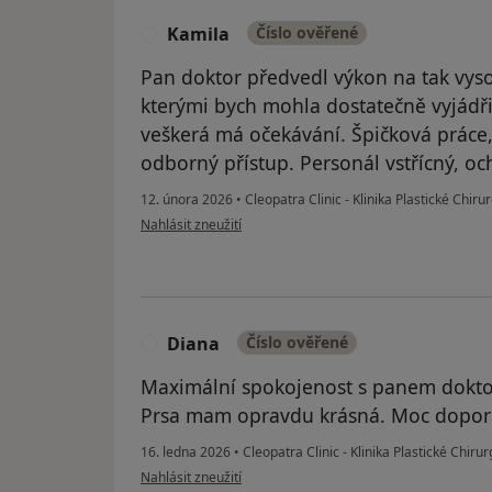
Kamila
Číslo ověřené
K
Pan doktor předvedl výkon na tak vysok
kterými bych mohla dostatečně vyjádřit
veškerá má očekávání. Špičková práce,
odborný přístup. Personál vstřícný, oc
12. února 2026
•
Cleopatra Clinic - Klinika Plastické Chirur
podle názoru uživatele Kamila
Nahlásit zneužití
Diana
Číslo ověřené
D
Maximální spokojenost s panem doktore
Prsa mam opravdu krásná. Moc dopor
16. ledna 2026
•
Cleopatra Clinic - Klinika Plastické Chirur
podle názoru uživatele Diana
Nahlásit zneužití