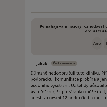
Pomáhají vám názory rozhodovat o 
ordinaci na
Ano
Jakub
Číslo ověřené
J
Důrazně nedoporučuji tuto kliniku. Pří
podbradku, komunikace probíhala jen p
osobního vyšetření. Už tehdy působilo 
bylo řečeno, že po zákroku může řídit,
anestezii nesmí 12 hodin řídit a musí