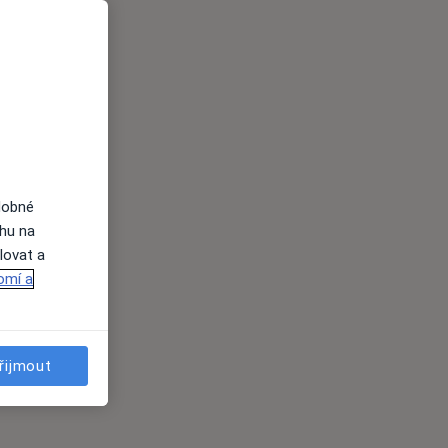
dobné
ahu na
lovat a
omí a
řijmout