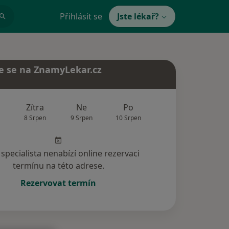
Přihlásit se
Jste lékař?
e se na ZnamyLekar.cz
Zítra
Ne
Po
Út
St
8 Srpen
9 Srpen
10 Srpen
11 Srpen
12 Srp
specialista nenabízí online rezervaci
termínu na této adrese.
Rezervovat termín