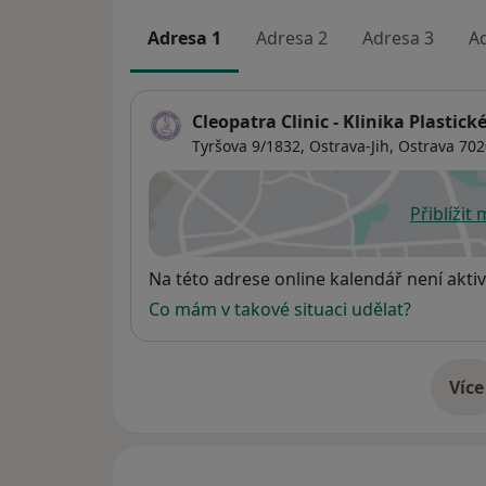
Adresa 1
Adresa 2
Adresa 3
A
Cleopatra Clinic - Klinika Plastick
Tyršova 9/1832,
Ostrava-Jih
,
Ostrava
702
Přiblížit
se
Dostupnost
Na této adrese online kalendář není aktiv
Co mám v takové situaci udělat?
Více
o 