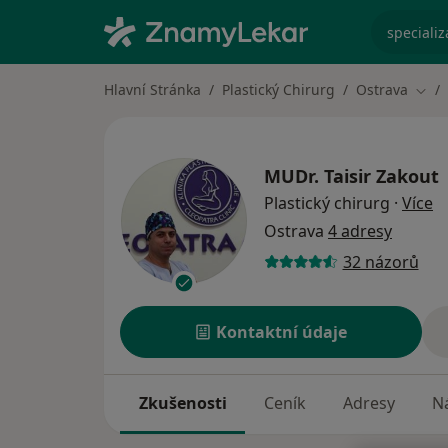
specializ
Hlavní Stránka
Plastický Chirurg
Ostrava
Změn
MUDr.
Taisir Zakout
o 
Plastický chirurg
·
Více
Ostrava
4 adresy
32 názorů
Kontaktní údaje
Zkušenosti
Ceník
Adresy
Ná