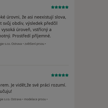
é úrovni, že asi neexistují slova,
 svůj obdiv, výsledek předčil
 vysoká úroveň, vstřícný a
hotný. Prostředí příjemné.
gie s.r.o. Ostrava
•
zvětšení prsou
•
m. Je vidět,že své práci rozumí.
učuju!
gie s.r.o. Ostrava
•
modelace prsou
•