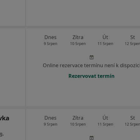
Dnes
Zítra
Út
St
9 Srpen
10 Srpen
11 Srpen
12 Srpe
Online rezervace termínu není k dispozic
Rezervovat termín
vka
Dnes
Zítra
Út
St
9 Srpen
10 Srpen
11 Srpen
12 Srpe
g,