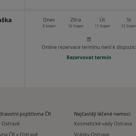
aška
Dnes
Zítra
Út
St
9 Srpen
10 Srpen
11 Srpen
12 Srpe
Online rezervace termínu není k dispozic
Rezervovat termín
zdravotní pojišťovna ČR
Nejčastěji léčené nemoci
v Ostravě
Kosmetické vady Ostrava
ovna ČR v Ostravě
Vrásky Ostrava