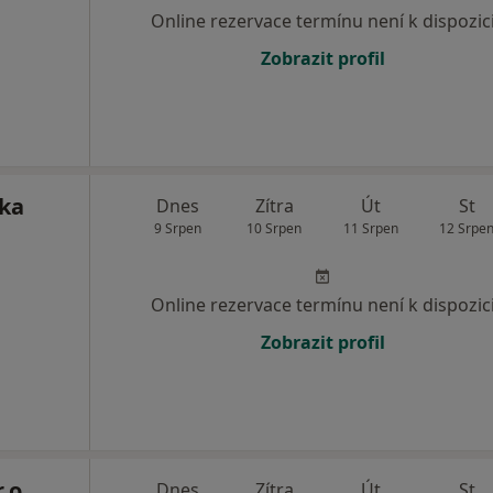
Online rezervace termínu není k dispozic
Zobrazit profil
ika
Dnes
Zítra
Út
St
9 Srpen
10 Srpen
11 Srpen
12 Srpe
Online rezervace termínu není k dispozic
Zobrazit profil
.o.
Dnes
Zítra
Út
St