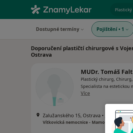
specializ
Dostupné termíny
Pojištění
•
1
Doporučení plastičtí chirurgové s Voj
Ostrava
MUDr. Tomáš Fal
Plastický chirurg, Chirurg,
Specialista na estetickou
Více
Zalužanského 15, Ostrava
•
Mapa
Vítkovická nemocnice - Mamologická ambu