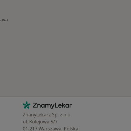
rava
astěji léčené nemoci
Kontakt
ZnamyLekar - Hlavní stránka
ZnanyLekarz Sp. z o.o.
ul. Kolejowa 5/7
01-217 Warszawa, Polska