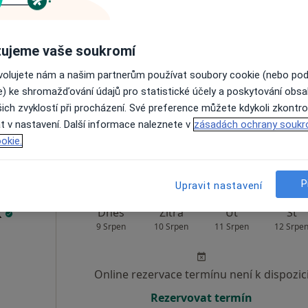
out
Dnes
Zítra
Út
St
ujeme vaše soukromí
9 Srpen
10 Srpen
11 Srpen
12 Srpe
ovolujete nám a našim partnerům používat soubory cookie (nebo po
e) ke shromažďování údajů pro statistické účely a poskytování obs
Online rezervace termínu není k dispozic
ich zvyklostí při procházení. Své preference můžete kdykoli zkontro
Rezervovat termín
t v nastavení. Další informace naleznete v
zásadách ochrany soukr
okie.
P
Upravit nastavení
k
Dnes
Zítra
Út
St
9 Srpen
10 Srpen
11 Srpen
12 Srpe
Online rezervace termínu není k dispozic
Rezervovat termín