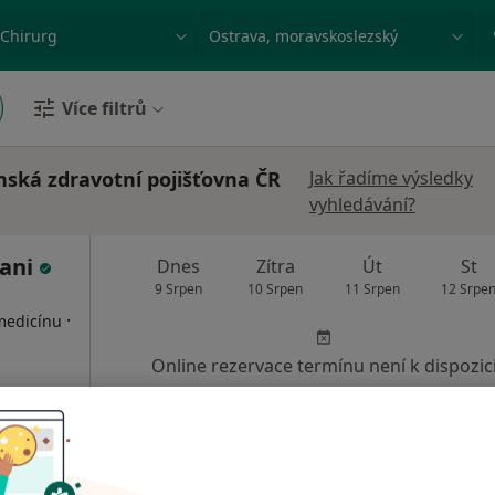
ace, nemoc nebo příjmení
Město nebo region
Více filtrů
enská zdravotní pojišťovna ČR
Jak řadíme výsledky
vyhledávání?
tani
Dnes
Zítra
Út
St
9 Srpen
10 Srpen
11 Srpen
12 Srpe
·
 medicínu
Online rezervace termínu není k dispozic
Rezervovat termín
lance