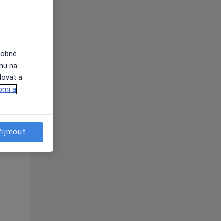
Čt
Pá
So
n
13 Srpen
14 Srpen
15 Srpen
dobné
ahu na
i
lovat a
omí a
řijmout
Čt
Pá
So
n
13 Srpen
14 Srpen
15 Srpen
i