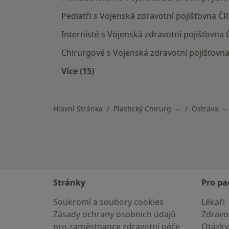
Pediatři s Vojenská zdravotní pojišťovna ČR
Internisté s Vojenská zdravotní pojišťovna 
Chirurgové s Vojenská zdravotní pojišťovna
Více (15)
Více v kategorii: Specialisté, kteří 
Hlavní Stránka
Plastický Chirurg
Ostrava
Změna města
Z
Stránky
Pro pa
Soukromí a soubory cookies
Lékaři
Zásady ochrany osobních údajů
Zdravot
pro zaměstnance zdravotní péče
Otázky