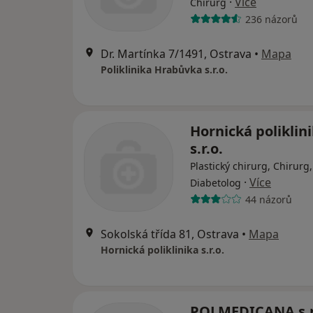
·
Více
Chirurg
236 názorů
Dr. Martínka 7/1491, Ostrava
•
Mapa
Poliklinika Hrabůvka s.r.o.
Hornická poliklin
s.r.o.
Plastický chirurg, Chirurg,
·
Více
Diabetolog
44 názorů
Sokolská třída 81, Ostrava
•
Mapa
Hornická poliklinika s.r.o.
POLMEDICANA s.r