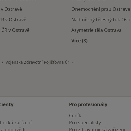
 v Ostravě
Onemocnění prsu Ostrava
ČR v Ostravě
Nadměrný tělesný tuk Ost
 ČR v Ostravě
Asymetrie těla Ostrava
Více (3)
mají smlouvu s Vojenská zdravotní pojišťovna ČR
Více v kategorii: Nejč
Vojenská Zdravotní Pojišťovna Čr
měna města
Změna města
cienty
Pro profesionály
Ceník
nická zařízení
Pro specialisty
 a odpovědi
Pro zdravotnická zařízení