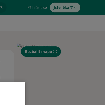
Přihlásit se
Jste lékař?
Rozbalit mapu
Čt
Pá
So
n
13 Srpen
14 Srpen
15 Srpen
i