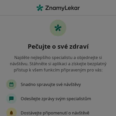
Hla
Ortoped • Ostrava, moravskoslezský
Filtry
• 1
Mapa
Doporučení ortopedové s Vojenská
Pečujte o své zdraví
zdravotní pojišťovna ČR Ostrava
Jak řadíme výsledky vyhledávání?
Najděte nejlepšího specialistu a objednejte si
návštěvu. Stáhněte si aplikaci a získejte bezplatný
přístup k všem funkcím připraveným pro vás:
Snadno spravujte své návštěvy
Odesílejte zprávy svým specialistům
MUDr. René Boglevský
Dostávejte připomenutí o návštěvě
·
Více
Ortoped