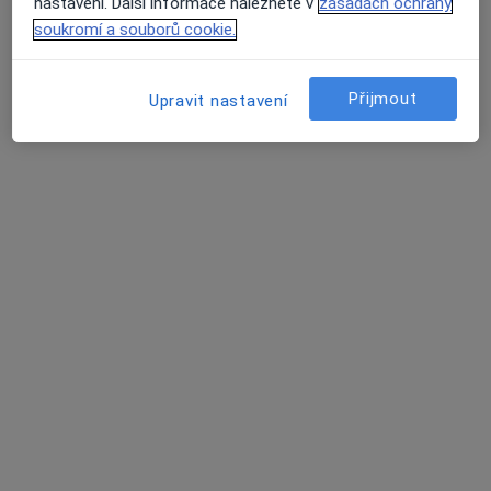
Tento specialista nenabízí online rezervaci termínu na této adrese.
nastavení. Další informace naleznete v
zásadách ochrany
soukromí a souborů cookie.
Rezervovat termín
Přijmout
Upravit nastavení
MUDr. Karel Hrbáček
Ortoped
21 názorů
náměstí Slovenského národního povstání 1886/4, Ostrava
•
Mapa
Ordinace
Tento specialista nenabízí online rezervaci termínu na této adrese.