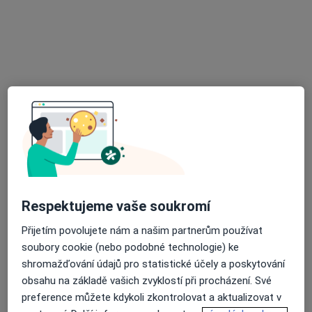
Ortopedická ambulance
Tento specialista nenabízí online rezervaci termínu na této adrese.
Rezervovat termín
Respektujeme vaše soukromí
MUDr. Aleš Sládek
Přijetím povolujete nám a našim partnerům používat
Ortoped
soubory cookie (nebo podobné technologie) ke
8 názorů
shromažďování údajů pro statistické účely a poskytování
Třída T. G. Masaryka 495, Frýdek-Místek
•
Mapa
obsahu na základě vašich zvyklostí při procházení. Své
Odborný lékař ortopedie
preference můžete kdykoli zkontrolovat a aktualizovat v