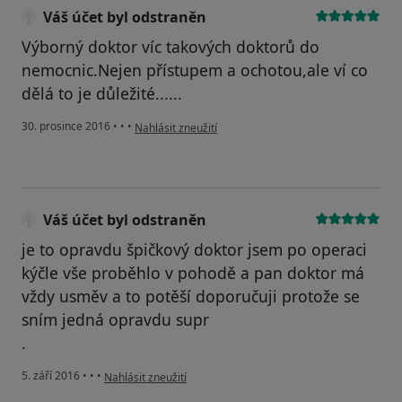
Váš účet byl odstraněn
Výborný doktor víc takových doktorů do
nemocnic.Nejen přístupem a ochotou,ale ví co
dělá to je důležité......
podle názoru uživatele Váš účet byl odstraněn
30. prosince 2016
•
•
•
Nahlásit zneužití
Váš účet byl odstraněn
je to opravdu špičkový doktor jsem po operaci
kýčle vše proběhlo v pohodě a pan doktor má
vždy usměv a to potěší doporučuji protože se
sním jedná opravdu supr
.
podle názoru uživatele Váš účet byl odstraněn
5. září 2016
•
•
•
Nahlásit zneužití