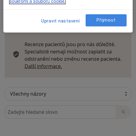
soukromí a souborů cookie.
Přijmout
Upravit nastavení
18 názorů
Recenze pacientů jsou pro nás důležité.
Specialisté nemají možnost zaplatit za
odstranění nebo změnu recenze pacienta.
Další informace o názorech
Další informace.
Hledejte v názorech