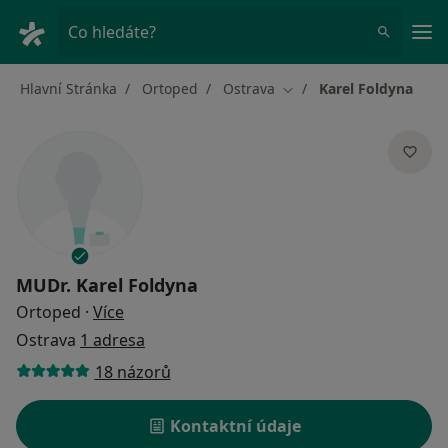
Hla
Co hledáte?
Hlavní Stránka
Ortoped
Ostrava
Karel Foldyna
Změna města
MUDr.
Karel Foldyna
o specializacích
Ortoped
·
Více
Ostrava
1 adresa
18 názorů
Kontaktní údaje