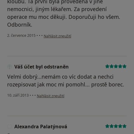
kloubu. Ta první byla provedena v jiné
nemocnici, jiným lékařem. Za provedení
operace mu moc děkuji. Doporučuji ho všem.
Odborník.
podle názoru uživatele Váš účet byl odstraněn
2. července 2015
•
•
•
Nahlásit zneužití
Váš účet byl odstraněn
Velmi dobrý...nemám co víc dodat a nechci
rozepisovat jak moc mi pomohl... prostě borec.
podle názoru uživatele Váš účet byl odstraněn
10. září 2013
•
•
•
Nahlásit zneužití
Alexandra Palatýnová
A