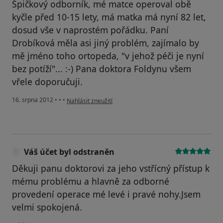
Špičkový odborník, mé matce operoval obě
kyčle před 10-15 lety, má matka má nyní 82 let,
dosud vše v naprostém pořádku. Paní
Drobíková měla asi jiný problém, zajímalo by
mě jméno toho ortopeda, "v jehož péči je nyní
bez potíží"... :-) Pana doktora Foldynu všem
vřele doporučuji.
podle názoru uživatele Alexandra Palatýnová
16. srpna 2012
•
•
•
Nahlásit zneužití
Váš účet byl odstraněn
Děkuji panu doktorovi za jeho vstřícný přístup k
mému problému a hlavně za odborné
provedení operace mé levé i pravé nohy.Jsem
velmi spokojená.