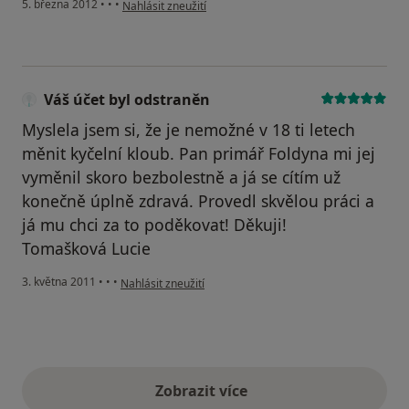
podle názoru uživatele Váš účet byl odstraněn
5. března 2012
•
•
•
Nahlásit zneužití
Váš účet byl odstraněn
Myslela jsem si, že je nemožné v 18 ti letech
měnit kyčelní kloub. Pan primář Foldyna mi jej
vyměnil skoro bezbolestně a já se cítím už
konečně úplně zdravá. Provedl skvělou práci a
já mu chci za to poděkovat! Děkuji!
Tomašková Lucie
podle názoru uživatele Váš účet byl odstraněn
3. května 2011
•
•
•
Nahlásit zneužití
Zobrazit více
výše uvedené názory