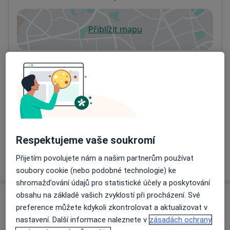
Přiblížit mapu
se otevře v nové záložce
Dostupnost
Na této adrese online kalendář není aktivní
Co mám v takové situaci udělat?
Způsoby platby (soukromé návštěvy)
Na teto adrese lékař přijímá pacienty na pojišťovnu
Detaily
Respektujeme vaše soukromí
Více
Přijetím povolujete nám a našim partnerům používat
o adrese
soubory cookie (nebo podobné technologie) ke
shromažďování údajů pro statistické účely a poskytování
obsahu na základě vašich zvyklostí při procházení. Své
Názory
preference můžete kdykoli zkontrolovat a aktualizovat v
nastavení. Další informace naleznete v
zásadách ochrany
Přidejte svůj názor