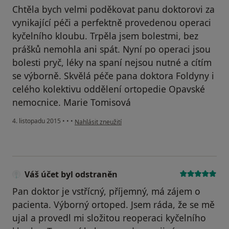
Chtěla bych velmi poděkovat panu doktorovi za
vynikající péči a perfektně provedenou operaci
kyčelního kloubu. Trpěla jsem bolestmi, bez
prášků nemohla ani spát. Nyní po operaci jsou
bolesti pryč, léky na spaní nejsou nutné a cítím
se výborně. Skvělá péče pana doktora Foldyny i
celého kolektivu oddělení ortopedie Opavské
nemocnice. Marie Tomisová
podle názoru uživatele Váš účet byl odstraněn
4. listopadu 2015
•
•
•
Nahlásit zneužití
Váš účet byl odstraněn
Pan doktor je vstřícný, příjemný, má zájem o
pacienta. Výborný ortoped. Jsem ráda, že se mě
ujal a provedl mi složitou reoperaci kyčelního