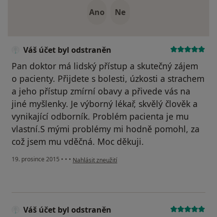
Ano
Ne
Váš účet byl odstraněn
Pan doktor má lidský přístup a skutečný zájem
o pacienty. Přijdete s bolesti, úzkosti a strachem
a jeho přístup zmírní obavy a přivede vás na
jiné myšlenky. Je výborný lékař, skvělý člověk a
vynikající odborník. Problém pacienta je mu
vlastní.S mými problémy mi hodně pomohl, za
což jsem mu vděčná. Moc děkuji.
podle názoru uživatele Váš účet byl odstraněn
19. prosince 2015
•
•
•
Nahlásit zneužití
Váš účet byl odstraněn