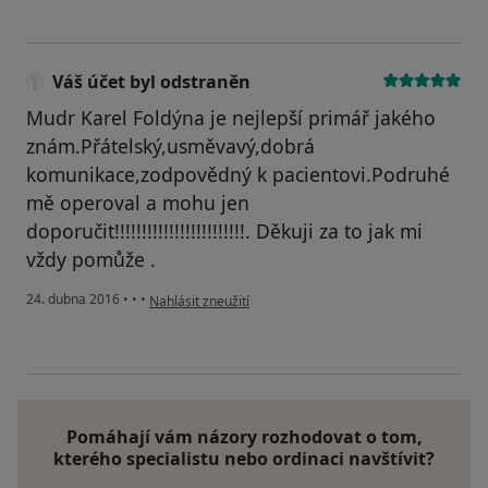
Váš účet byl odstraněn
Mudr Karel Foldýna je nejlepší primář jakého
znám.Přátelský,usměvavý,dobrá
komunikace,zodpovědný k pacientovi.Podruhé
mě operoval a mohu jen
doporučit!!!!!!!!!!!!!!!!!!!!!!!!. Děkuji za to jak mi
vždy pomůže .
podle názoru uživatele Váš účet byl odstraněn
24. dubna 2016
•
•
•
Nahlásit zneužití
Pomáhají vám názory rozhodovat o tom,
kterého specialistu nebo ordinaci navštívit?