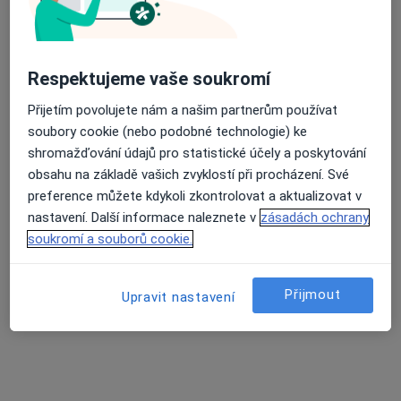
Průměrné hodnocení na Apple a Play Store 4.5
MUDr. René Boglevský
Respektujeme vaše soukromí
·
Více
Ortoped
Přijetím povolujete nám a našim partnerům používat
63 názorů
soubory cookie (nebo podobné technologie) ke
shromažďování údajů pro statistické účely a poskytování
Adresa 1
Adresa 2
obsahu na základě vašich zvyklostí při procházení. Své
preference můžete kdykoli zkontrolovat a aktualizovat v
Nádražní 982/104, Ostrava
•
Mapa
nastavení. Další informace naleznete v
zásadách ochrany
ASK TORE s.r.o.
soukromí a souborů cookie.
Tento specialista nenabízí online rezervaci termínu na této adrese.
Přijmout
Rezervovat termín
Upravit nastavení