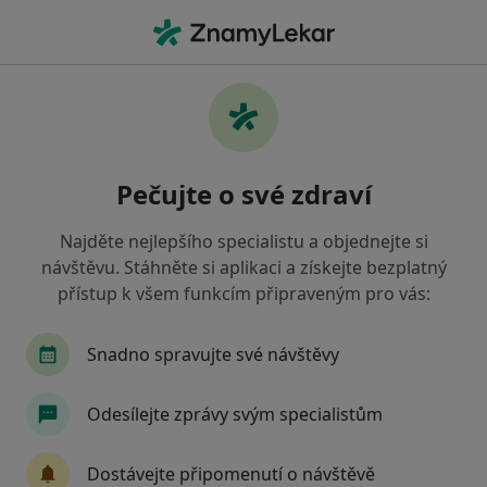
Hla
Ortoped • Ostrava-Jih, Ostrava, moravskoslezský
Filtry
Mapa
Ortoped, Ostrava-Jih, Ostrava
Pečujte o své zdraví
Jak řadíme výsledky vyhledávání?
Najděte nejlepšího specialistu a objednejte si
návštěvu. Stáhněte si aplikaci a získejte bezplatný
Jakou pojišťovnu máte?
přístup k všem funkcím připraveným pro vás:
Všeobecná zdravotní pojišťovna
Snadno spravujte své návštěvy
Zdravotní pojišťovna ministerstva vnitra ČR
Odesílejte zprávy svým specialistům
Oborová zdravotní pojišťovna
Dostávejte připomenutí o návštěvě