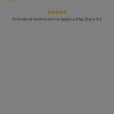
Česká průmyslová zdravotní pojišťovna
Vojenská zdravotní pojišťovna ČR
Průměrné hodnocení na Apple a Play Store 4.5
Zobrazit více
MUDr. René Boglevský
·
Více
Ortoped
63 názorů
Adresa 1
Adresa 2