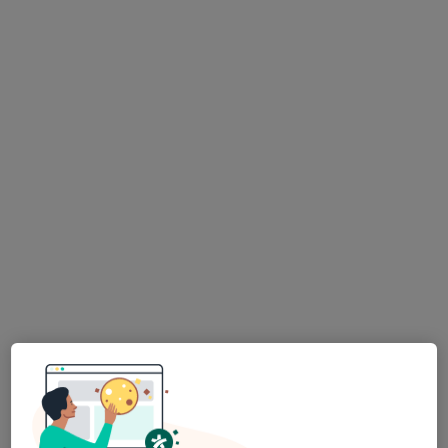
Nádražní 982/104, Ostrava
•
Mapa
ASK TORE s.r.o.
Tento specialista nenabízí online rezervaci termínu na této adrese.
Rezervovat termín
MUDr. Patrik Laš
·
Více
Ortoped
5 názorů