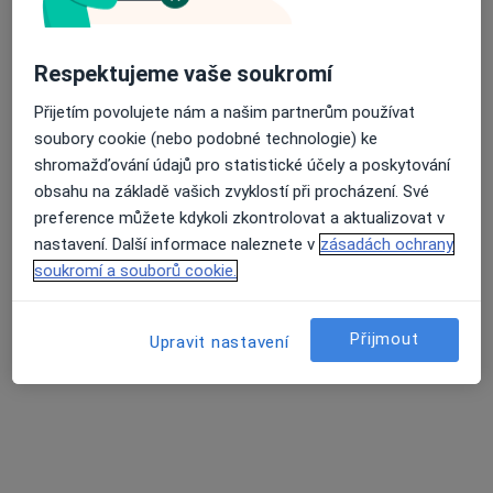
Cihelní 30, Hlučín
•
Mapa
MUDr. Daniel Gavliček s.r.o., ortopedie
Tento specialista nenabízí online rezervaci termínu na této adrese.
Respektujeme vaše soukromí
Přijetím povolujete nám a našim partnerům používat
Rezervovat termín
soubory cookie (nebo podobné technologie) ke
shromažďování údajů pro statistické účely a poskytování
obsahu na základě vašich zvyklostí při procházení. Své
preference můžete kdykoli zkontrolovat a aktualizovat v
nastavení. Další informace naleznete v
zásadách ochrany
soukromí a souborů cookie.
Přijmout
Upravit nastavení
MUDr. Jiří Sztefek
Ortoped
19 názorů
Lidická 886/43, Havířov
•
Mapa
Ortopedická ambulance, HAV ORT s.r.o. - ONLINE REZERVACE Vašeho ošetření na