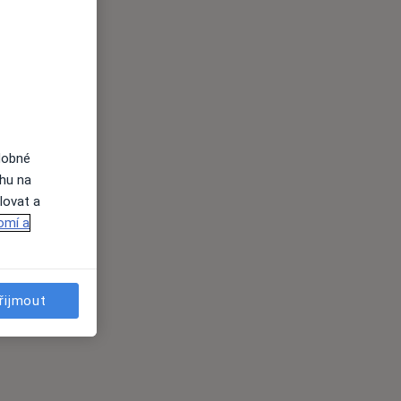
dobné
ahu na
lovat a
omí a
řijmout