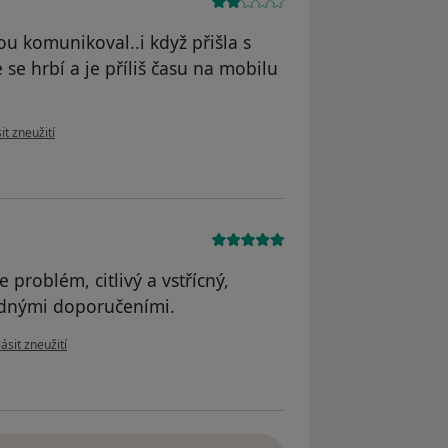
ou komunikoval..i když přišla s
 se hrbí a je příliš času na mobilu
názoru uživatele H.S.
it zneužití
problém, citlivý a vstřícný,
ednými doporučeními.
e názoru uživatele I.V.
ásit zneužití