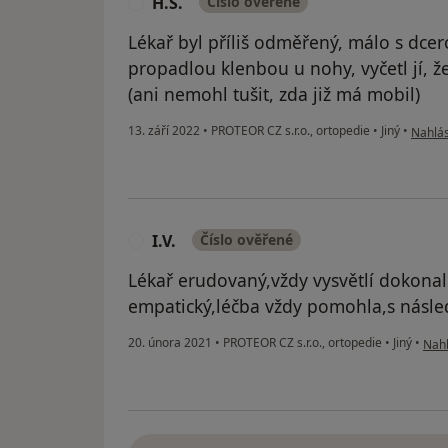
H.S.
Číslo ověřené
H
Lékař byl příliš odměřený, málo s dcer
propadlou klenbou u nohy, vyčetl jí, že
(ani nemohl tušit, zda již má mobil)
podle 
13. září 2022
•
PROTEOR CZ s.r.o., ortopedie
•
Jiný
•
Nahlás
I.V.
Číslo ověřené
I
Lékař erudovaný,vždy vysvětlí dokonale 
empatický,léčba vždy pomohla,s násl
podl
20. února 2021
•
PROTEOR CZ s.r.o., ortopedie
•
Jiný
•
Nahl