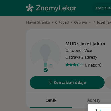
specializ
Hlavní Stránka
Ortoped
Ostrava
Jozef Ja
Změna města
MUDr.
Jozef Jakub
o speciali
Ortoped
·
Více
Ostrava
2 adresy
6 názorů
Kontaktní údaje
Ceník
Adresy