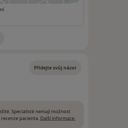
ní
adrese
Přidejte svůj názor
žité. Specialisté nemají možnost
Další informace o názor
 recenze pacienta.
Další informace.