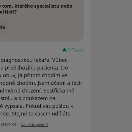
tom, kterého specialistu nebo
vštívit?
Ne
 diagnostikou lékaře. Vůbec
 na předchozího pacienta. Do
ou obuv, já přitom chodím ve
 hodně chodím. Jsem účetní a těch
adměrné chození. Sestřička mě
u stolu a s poukazem na
tně vypsala. Pokud vás pošlou k
nde. Stejně to časem uděláte.
podle názoru uživatele Iveta Cichá
i předonoží
•
Nahlásit zneužití