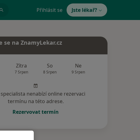
Přihlásit se
Jste lékař?
e se na ZnamyLekar.cz
Zítra
So
Ne
Po
Út
7 Srpen
8 Srpen
9 Srpen
10 Srpen
11 Srp
specialista nenabízí online rezervaci
termínu na této adrese.
Rezervovat termín