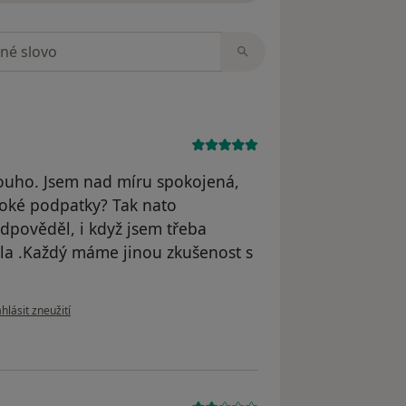
zorech
uho. Jsem nad míru spokojená,
ysoké podpatky? Tak nato
dpověděl, i když jsem třeba
hla .Každý máme jinou zkušenost s
dle názoru uživatele Lenka Novas
hlásit zneužití