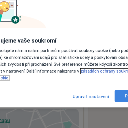
ách nejsou k dispozici
ádné informace o svých službách.
ujeme vaše soukromí
ovolujete nám a našim partnerům používat soubory cookie (nebo po
e) ke shromažďování údajů pro statistické účely a poskytování obs
ich zvyklostí při procházení. Své preference můžete kdykoli zkontro
t v nastavení. Další informace naleznete v
zásadách ochrany soukr
okie.
P
Upravit nastavení
 mapu
 otevře v nové záložce