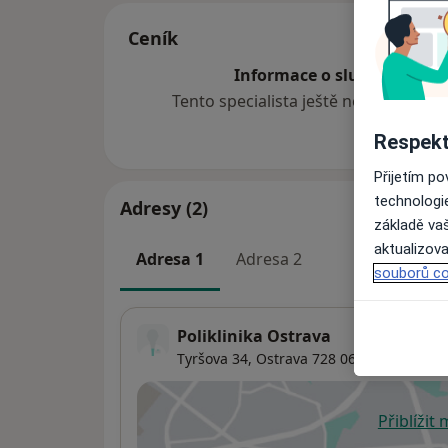
Ceník
Informace o službách a cen
Tento specialista ještě nepřidával ž
Respekt
Přijetím p
technologi
Adresy (2)
základě vaš
aktualizova
Adresa 1
Adresa 2
souborů co
Poliklinika Ostrava
Tyršova 34,
Ostrava
728 06
Přiblížit
se