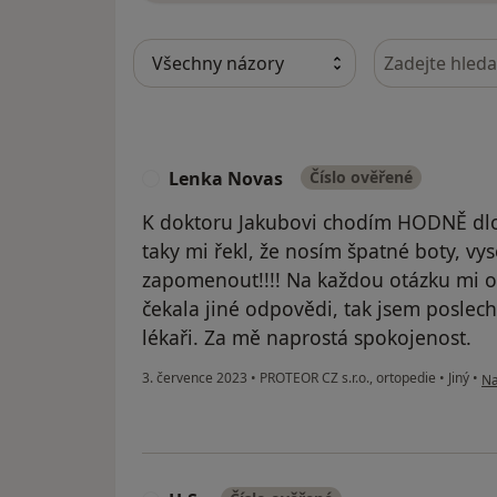
Hledejte v ná
Lenka Novas
Číslo ověřené
L
K doktoru Jakubovi chodím HODNĚ dlo
taky mi řekl, že nosím špatné boty, v
zapomenout!!!! Na každou otázku mi o
čekala jiné odpovědi, tak jsem poslec
lékaři. Za mě naprostá spokojenost.
po
3. července 2023
•
PROTEOR CZ s.r.o., ortopedie
•
Jiný
•
Na