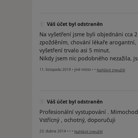
Váš účet byl odstraněn
Na vyšetření jsme byli objednáni cca 2
zpožděním, chování lékaře arogantní, 
vyšetření trvalo asi 5 minut.
Nikdy jsem nic podobného nezažila, j
podle názoru uživatele 
11. listopadu 2019
•
jiné místo
•
•
Nahlásit zneužití
Váš účet byl odstraněn
Profesionální vystupování . Mimochode
Vstřícný , ochotný, doporučuji
podle názoru uživatele Váš účet byl 
23. dubna 2014
•
•
•
Nahlásit zneužití