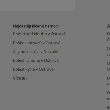
Nejčastěji léčené nemoci
Z
Podvrtnutí kloubu v Ostravě
O
Č
Poškození vazů v Ostravě
O
Asymetrie těla v Ostravě
z
Bolest ramene v Ostravě
O
Bolest kyčle v Ostravě
O
Více (8)
O
Více v kategorii: Nejčastěji léčené nemoci
v
O
m
V