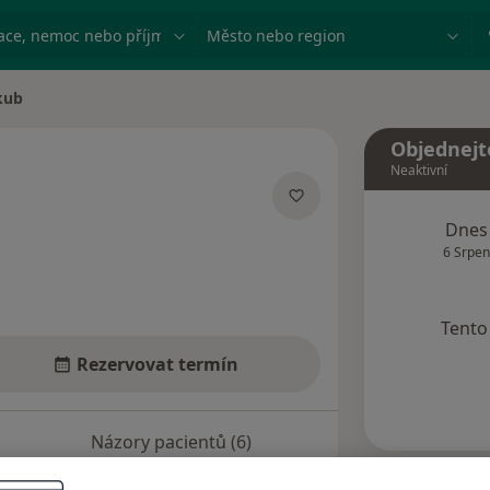
ace, nemoc nebo příjmení
Město nebo region
kub
Objednejt
Neaktivní
zacích
Dnes
6 Srpen
Tento 
Rezervovat termín
Názory pacientů (6)