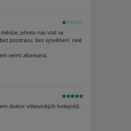
 měsíce, přesto nás vzal se
bez pozdravu, bez vysvětlení, celé
sem velmi zklamaná.
Váš účet byl odstraněn
m doktor vítkovických hokejistů.
odstraněn