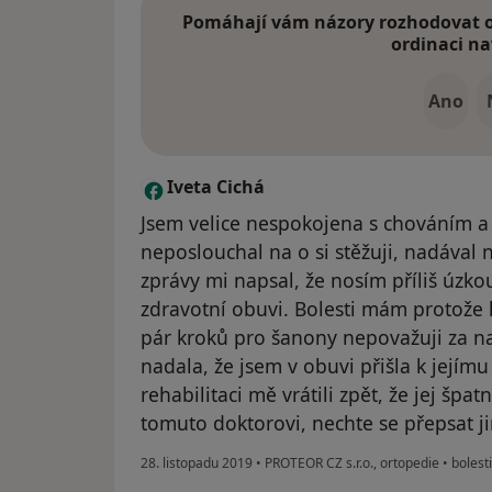
Pomáhají vám názory rozhodovat o 
ordinaci na
Ano
Iveta Cichá
I
Jsem velice nespokojena s chováním a
neposlouchal na o si stěžuji, nadával
zprávy mi napsal, že nosím příliš úzk
zdravotní obuvi. Bolesti mám protože
pár kroků pro šanony nepovažuji za n
nadala, že jsem v obuvi přišla k jejím
rehabilitaci mě vrátili zpět, že jej špa
tomuto doktorovi, nechte se přepsat ji
28. listopadu 2019
•
PROTEOR CZ s.r.o., ortopedie
•
bolest