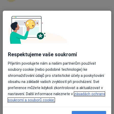
Průměrné hodnocení na Apple a Play Store 4.5
MUDr. Patrik Laš
·
Více
Ortoped
5 názorů
Adresa 1
Adresa 2
Adresa 3
Respektujeme vaše soukromí
Cihelní 30, Hlučín
•
Mapa
Přijetím povolujete nám a našim partnerům používat
MUDr. Daniel Gavliček s.r.o., ortopedie
soubory cookie (nebo podobné technologie) ke
Tento specialista nenabízí online rezervaci termínu na této adrese.
shromažďování údajů pro statistické účely a poskytování
obsahu na základě vašich zvyklostí při procházení. Své
Rezervovat termín
preference můžete kdykoli zkontrolovat a aktualizovat v
nastavení. Další informace naleznete v
zásadách ochrany
soukromí a souborů cookie.