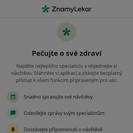
Hla
Onemocnění Kloubů • Ostrava, moravskoslezský
Filtry
• 1
Mapa
Onemocnění kloubů Ostrava
Pečujte o své zdraví
Jak řadíme výsledky vyhledávání?
Najděte nejlepšího specialistu a objednejte si
návštěvu. Stáhněte si aplikaci a získejte bezplatný
Jakého specialistu hledáte?
přístup k všem funkcím připraveným pro vás:
Ortoped
Revmatolog
Snadno spravujte své návštěvy
Odesílejte zprávy svým specialistům
Dostávejte připomenutí o návštěvě