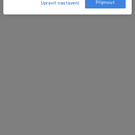
Přijmout
Upravit nastavení
MUDr. Jan Němec
·
Více
Ortoped
5 názorů
17.listopadu, Ostrava
•
Mapa
Fakultní nemocnice Ostrava
Tento specialista nenabízí online rezervaci termínu na této adrese.
Rezervovat termín