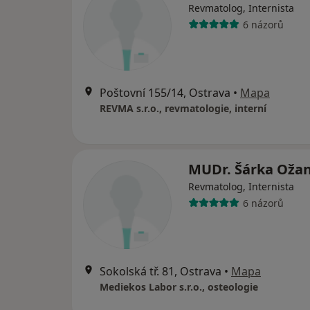
Revmatolog, Internista
6 názorů
Poštovní 155/14, Ostrava
•
Mapa
REVMA s.r.o., revmatologie, interní
MUDr. Šárka Oža
Revmatolog, Internista
6 názorů
Sokolská tř. 81, Ostrava
•
Mapa
Mediekos Labor s.r.o., osteologie