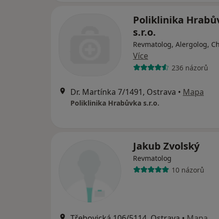
Poliklinika Hrabů
s.r.o.
Revmatolog, Alergolog, C
Více
236 názorů
Dr. Martínka 7/1491, Ostrava
•
Mapa
Poliklinika Hrabůvka s.r.o.
Jakub Zvolský
Revmatolog
10 názorů
Třebovická 106/5114, Ostrava
•
Mapa