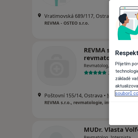
Vratimovská 689/117, Ostrava
•
Mapa
REVMA - OSTEO s.r.o.
REVMA s.r.o.,
Respekt
revmatologie, int
Přijetím p
Revmatolog, Diabetolog, I
technologi
2 názory
základě vaš
aktualizova
souborů co
Poštovní 155/14, Ostrava
•
Mapa
REVMA s.r.o., revmatologie, interní
MUDr. Vlasta Vol
Revmatolog, Internista