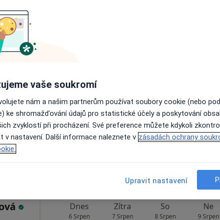
Rezervovat termín
Dnes
Zítra
So
Ne
ujeme vaše soukromí
erní
6 Srpen
7 Srpen
8 Srpen
9 Srpen
ovolujete nám a našim partnerům používat soubory cookie (nebo po
nternista
e) ke shromažďování údajů pro statistické účely a poskytování obs
Online rezervace termínu není k dispozic
ich zvyklostí při procházení. Své preference můžete kdykoli zkontro
t v nastavení. Další informace naleznete v
zásadách ochrany soukr
Zobrazit profil
okie.
P
Upravit nastavení
fová
Dnes
Zítra
So
Ne
6 Srpen
7 Srpen
8 Srpen
9 Srpen