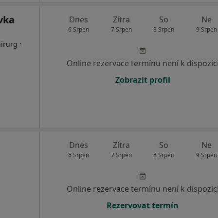
vka
Dnes
Zítra
So
Ne
6 Srpen
7 Srpen
8 Srpen
9 Srpen
·
hirurg
Online rezervace termínu není k dispozic
Zobrazit profil
Dnes
Zítra
So
Ne
6 Srpen
7 Srpen
8 Srpen
9 Srpen
Online rezervace termínu není k dispozic
Rezervovat termín