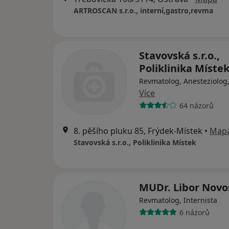
ARTROSCAN s.r.o., interní,gastro,revma
Stavovská s.r.o.,
Poliklinika Míste
Revmatolog, Anesteziolog
Více
64 názorů
8. pěšího pluku 85, Frýdek-Místek
•
Map
Stavovská s.r.o., Poliklinika Místek
MUDr. Libor Novo
Revmatolog, Internista
6 názorů