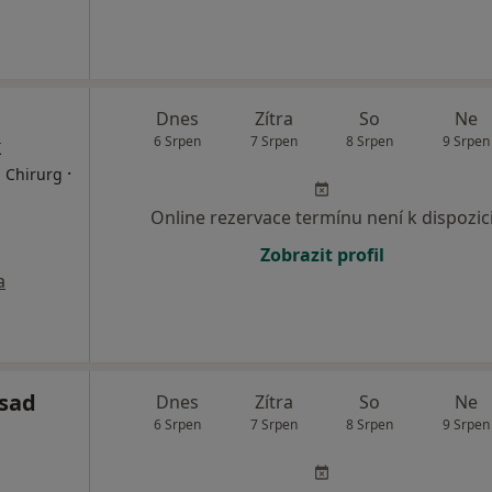
Dnes
Zítra
So
Ne
k
6 Srpen
7 Srpen
8 Srpen
9 Srpen
·
, Chirurg
Online rezervace termínu není k dispozic
Zobrazit profil
a
sad
Dnes
Zítra
So
Ne
6 Srpen
7 Srpen
8 Srpen
9 Srpen