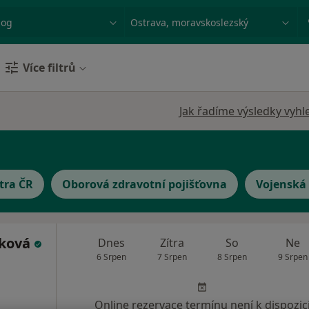
ace, nemoc nebo příjmení
Město nebo region
Více filtrů
Jak řadíme výsledky vyhl
tra ČR
Oborová zdravotní pojišťovna
Vojenská 
íková
Dnes
Zítra
So
Ne
6 Srpen
7 Srpen
8 Srpen
9 Srpen
Online rezervace termínu není k dispozic