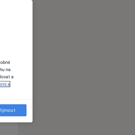
Po
Út
St
10 Srpen
11 Srpen
12 Srpen
dobné
ahu na
i
lovat a
omí a
řijmout
Po
Út
St
10 Srpen
11 Srpen
12 Srpen