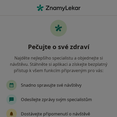
Hla
Onemocnění Páteře • Ostrava, moravskoslezský
Filtry
• 1
Mapa
Onemocnění páteře Ostrava
Pečujte o své zdraví
Jak řadíme výsledky vyhledávání?
Najděte nejlepšího specialistu a objednejte si
návštěvu. Stáhněte si aplikaci a získejte bezplatný
Jakého specialistu hledáte?
přístup k všem funkcím připraveným pro vás:
Fyzioterapeut
Diagnostik
Ortoped
Snadno spravujte své návštěvy
Revmatolog
Terapeut
Odesílejte zprávy svým specialistům
Dostávejte připomenutí o návštěvě