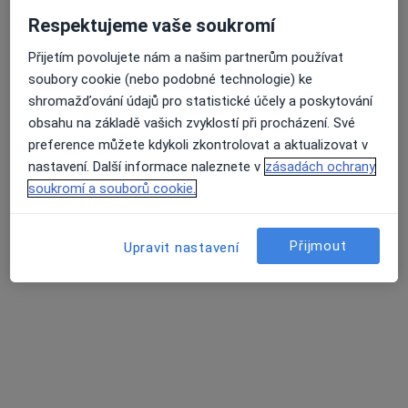
Respektujeme vaše soukromí
Přijetím povolujete nám a našim partnerům používat
soubory cookie (nebo podobné technologie) ke
shromažďování údajů pro statistické účely a poskytování
Mgr. Petra Solarská
obsahu na základě vašich zvyklostí při procházení. Své
preference můžete kdykoli zkontrolovat a aktualizovat v
·
Více
Fyzioterapeut
nastavení. Další informace naleznete v
zásadách ochrany
10 názorů
soukromí a souborů cookie.
Fr. Formana 251/13, Ostrava
•
Mapa
Fyzioness
Přijmout
Upravit nastavení
Cvičení
od 600 kč
Tento specialista nenabízí online rezervaci termínu na této adrese.
Rezervovat termín