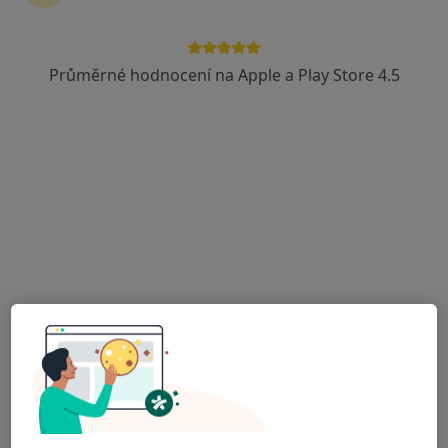
Průměrné hodnocení na Apple a Play Store 4.5
Lucie Janalíková DiS., Cert. MDT
·
Více
Fyzioterapeut, Diagnostik, Terapeut
14 názorů
Františka Formana 251/13, Ostrava
•
Mapa
Lucie Janalíková DiS.
Cvičení
600 Kč
Tento specialista nenabízí online rezervaci termínu na této adrese.
Rezervovat termín