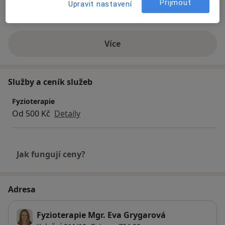
Dospělí
Přijmout
Upravit nastavení
Děti od 6 let
Více
o zkušenostech
Služby a ceník služeb
Fyzioterapie
Od 500 Kč
Detaily
Jak fungují ceny?
Adresa
Fyzioterapie Mgr. Eva Grygarová