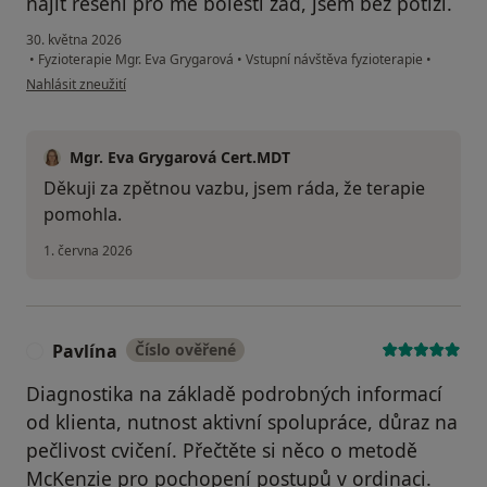
najít řešení pro mé bolesti zad, jsem bez potíží.
30. května 2026
•
Fyzioterapie Mgr. Eva Grygarová
•
Vstupní návštěva fyzioterapie
•
podle názoru uživatele František
Nahlásit zneužití
Mgr. Eva Grygarová Cert.MDT
Děkuji za zpětnou vazbu, jsem ráda, že terapie
pomohla.
1. června 2026
Pavlína
Číslo ověřené
P
Diagnostika na základě podrobných informací
od klienta, nutnost aktivní spolupráce, důraz na
pečlivost cvičení. Přečtěte si něco o metodě
McKenzie pro pochopení postupů v ordinaci.