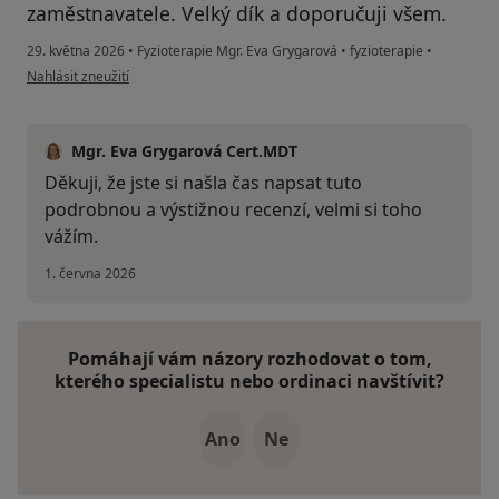
zaměstnavatele. Velký dík a doporučuji všem.
29. května 2026
•
Fyzioterapie Mgr. Eva Grygarová
•
fyzioterapie
•
podle názoru uživatele Pavlína
Nahlásit zneužití
Mgr. Eva Grygarová Cert.MDT
Děkuji, že jste si našla čas napsat tuto
podrobnou a výstižnou recenzí, velmi si toho
vážím.
1. června 2026
Pomáhají vám názory rozhodovat o tom,
kterého specialistu nebo ordinaci navštívit?
Ano
Ne