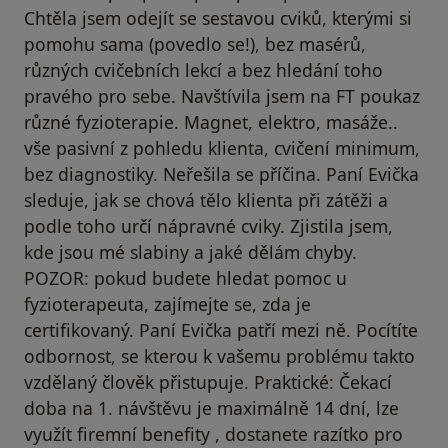
Chtěla jsem odejít se sestavou cviků, kterými si
pomohu sama (povedlo se!), bez masérů,
různých cvičebních lekcí a bez hledání toho
pravého pro sebe. Navštívila jsem na FT poukaz
různé fyzioterapie. Magnet, elektro, masáže..
vše pasivní z pohledu klienta, cvičení minimum,
bez diagnostiky. Neřešila se příčina. Paní Evička
sleduje, jak se chová tělo klienta při zátěži a
podle toho určí nápravné cviky. Zjistila jsem,
kde jsou mé slabiny a jaké dělám chyby.
POZOR: pokud budete hledat pomoc u
fyzioterapeuta, zajímejte se, zda je
certifikovaný. Paní Evička patří mezi ně. Pocítíte
odbornost, se kterou k vašemu problému takto
vzdělaný člověk přistupuje. Praktické: Čekací
doba na 1. návštěvu je maximálně 14 dní, lze
využít firemní benefity , dostanete razítko pro