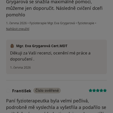
Grygarová se snažila maximálně pomoci,
můžeme jen doporučit. Následně cvičení dceři
pomohlo
1. června 2026
•
Fyzioterapie Mgr. Eva Grygarová
•
fyzioterapie
•
podle názoru uživatele Klára
Nahlásit zneužití
Mgr. Eva Grygarová Cert.MDT
Děkuji za Vaši recenzi, ocenění mé práce a
doporučení .
1. června 2026
František
Číslo ověřené
F
Paní fyzioterapeutka byla velmi pečlivá,
podrobně mě vyslechla a vyšetřila a podařilo se