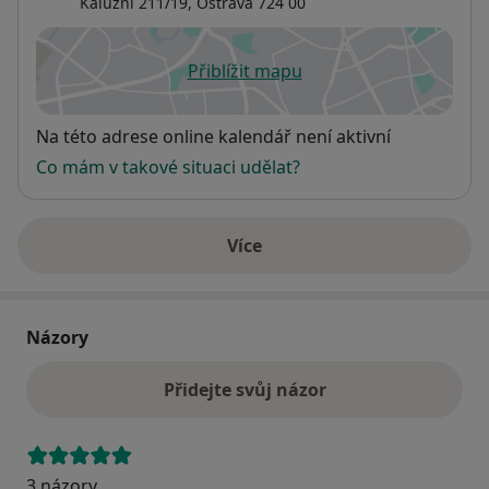
Kalužní 211/19,
Ostrava
724 00
Přiblížit mapu
se otevře v nové záložce
Dostupnost
Na této adrese online kalendář není aktivní
Co mám v takové situaci udělat?
Více
o adrese
Názory
Přidejte svůj názor
3 názory