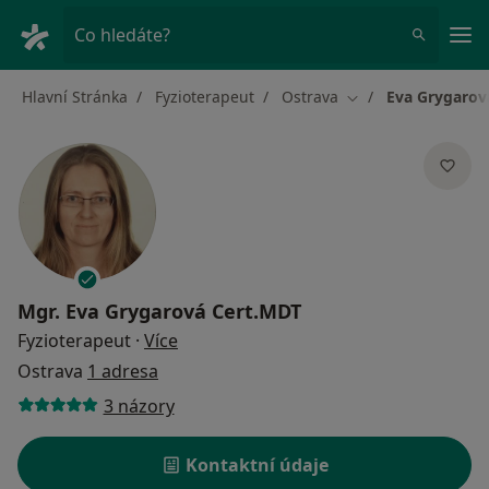
Hla
Co hledáte?
Hlavní Stránka
Fyzioterapeut
Ostrava
Eva Grygarov
Změna města
Mgr.
Eva Grygarová Cert.MDT
o specializacích
Fyzioterapeut
·
Více
Ostrava
1 adresa
3 názory
Kontaktní údaje