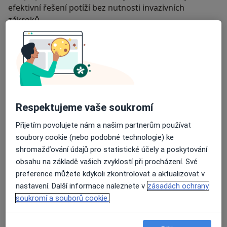
efektivní řešení potíží bez nutnosti invazivních
zákroků.
Kromě toho využívám i další fyzioterapeutické přístupy
zaměřené na zlepšení držení těla, stabilitu a správné
pohybové stereotypy, aby dosažené výsledky byly
dlouhodobé.
O mně
Více
Respektujeme vaše soukromí
Odborník na:
Přijetím povolujete nám a našim partnerům používat
Fyzioterapie
soubory cookie (nebo podobné technologie) ke
Hlavní léčená onemocnění
shromažďování údajů pro statistické účely a poskytování
obsahu na základě vašich zvyklostí při procházení. Své
Bolesti šlach
Bolesti kloubů
preference můžete kdykoli zkontrolovat a aktualizovat v
Onemocnění páteře
Sportovní úrazy
Skolióza
nastavení. Další informace naleznete v
zásadách ochrany
a11y_sr_more_diseases
+15
soukromí a souborů cookie.
Pacienti, které ošetřuji