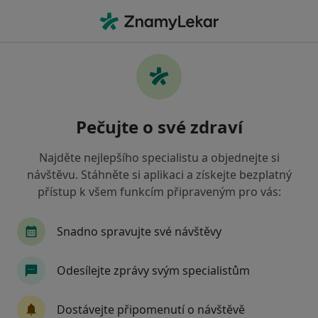
Hla
Fyzioterapeut • Orlová, moravskoslezský
Filtry
Mapa
Fyzioterapeut Orlová
Pečujte o své zdraví
Jak řadíme výsledky vyhledávání?
Najděte nejlepšího specialistu a objednejte si
návštěvu. Stáhněte si aplikaci a získejte bezplatný
Jakou pojišťovnu máte?
přístup k všem funkcím připraveným pro vás:
Snadno spravujte své návštěvy
Odesílejte zprávy svým specialistům
Dostávejte připomenutí o návštěvě