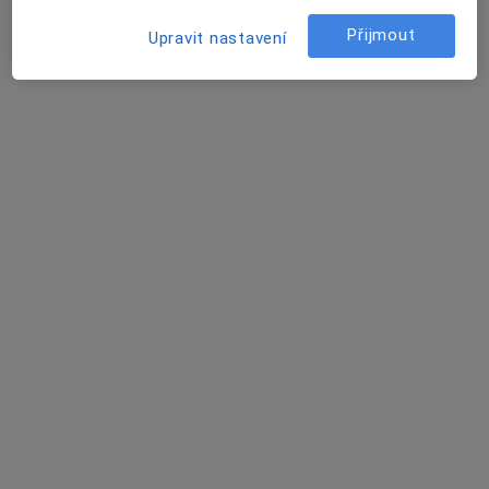
Bc. Marcela Tichavská
Přijmout
·
Více
Upravit nastavení
Fyzioterapeut
Františka Formana 251/13, Ostrava
•
Mapa
Fyzioness
Diagnostické vyšetření
od 850 kč
Tento specialista nenabízí online rezervaci termínu na této adrese.
Rezervovat termín
Bc. Zuzana Bolková