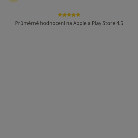
Lucie Janalíková DiS., Cert. MDT
·
Více
Fyzioterapeut, Diagnostik, Terapeut
Průměrné hodnocení na Apple a Play Store 4.5
14 názorů
Františka Formana 251/13, Ostrava
•
Mapa
Lucie Janalíková DiS.
Cvičení
600 Kč
Tento specialista nenabízí online rezervaci termínu na této adrese.
Rezervovat termín