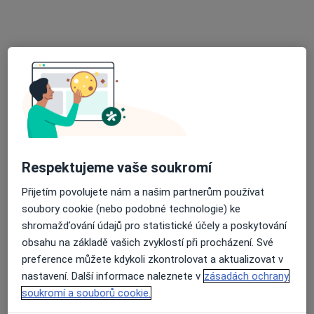
Mgr. Radek Nitka
·
Více
Fyzioterapeut
8 názorů
Frýdecká 853/57, Vratimov
•
Mapa
Léčebná rehabilitace Vratimov
Fyzioterapie
550 Kč
Tento specialista nenabízí online rezervaci termínu na této adrese.
Rezervovat termín
Respektujeme vaše soukromí
Přijetím povolujete nám a našim partnerům používat
soubory cookie (nebo podobné technologie) ke
shromažďování údajů pro statistické účely a poskytování
obsahu na základě vašich zvyklostí při procházení. Své
preference můžete kdykoli zkontrolovat a aktualizovat v
nastavení. Další informace naleznete v
zásadách ochrany
soukromí a souborů cookie.