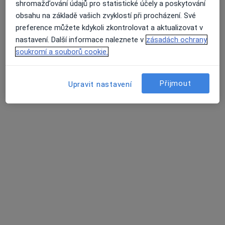
shromažďování údajů pro statistické účely a poskytování
obsahu na základě vašich zvyklostí při procházení. Své
preference můžete kdykoli zkontrolovat a aktualizovat v
Mgr. Eva Grygarová Cert.MDT
nastavení. Další informace naleznete v
zásadách ochrany
·
Více
Fyzioterapeut, Diagnostik
soukromí a souborů cookie.
3 názory
Kalužní 211/19, Ostrava
•
Mapa
Přijmout
Upravit nastavení
Fyzioterapie Mgr. Eva Grygarová
Fyzioterapie
od 500 kč
Tento specialista nenabízí online rezervaci termínu na této adrese.
Rezervovat termín