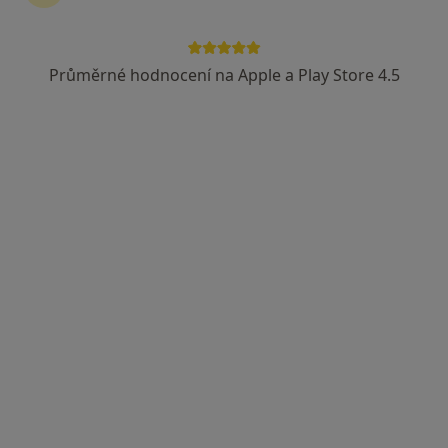
Průměrné hodnocení na Apple a Play Store 4.5
Lucie Janalíková DiS., Cert. MDT
·
Více
Fyzioterapeut, Diagnostik, Terapeut
14 názorů
Františka Formana 251/13, Ostrava
•
Mapa
Lucie Janalíková DiS.
Cvičení
600 Kč
Tento specialista nenabízí online rezervaci termínu na této adrese.
Rezervovat termín