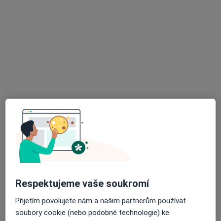
Mgr. Radek Nitka
·
Více
Fyzioterapeut
8 názorů
Frýdecká 853/57, Vratimov
•
Mapa
Léčebná rehabilitace Vratimov
Fyzioterapie
550 Kč
Tento specialista nenabízí online rezervaci termínu na této adrese.
Rezervovat termín
Respektujeme vaše soukromí
Přijetím povolujete nám a našim partnerům používat
soubory cookie (nebo podobné technologie) ke