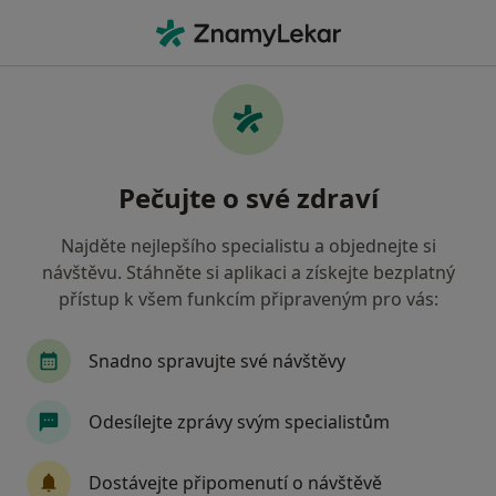
Hla
Fyzioterapeut • Frýdek-Místek, moravskoslezský
Filtry
Mapa
Fyzioterapeut Frýdek-Místek
Pečujte o své zdraví
Jak řadíme výsledky vyhledávání?
Najděte nejlepšího specialistu a objednejte si
návštěvu. Stáhněte si aplikaci a získejte bezplatný
Jakou pojišťovnu máte?
přístup k všem funkcím připraveným pro vás:
Všeobecná zdravotní pojišťovna
Oborová zdra
Snadno spravujte své návštěvy
Odesílejte zprávy svým specialistům
Dostávejte připomenutí o návštěvě