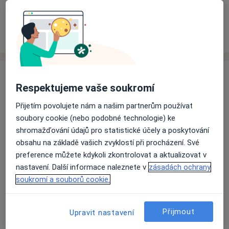
Rezervovat termín
Zkušenosti
Ceník
Adresy
Názory pacientů
Zkušenosti
Respektujeme vaše soukromí
Jsem fyzioterapeut specializující se na individuální péči
pro sportovce i nesportující klienty. Pomáhám při
Přijetím povolujete nám a našim partnerům používat
bolestech pohybového aparátu, poúrazových stavech i
soubory cookie (nebo podobné technologie) ke
rehabilitaci po operacích. Ke každému přistupuji s
shromažďování údajů pro statistické účely a poskytování
respektem a důrazem na kvalitu pohybu i prevenci.
obsahu na základě vašich zvyklostí při procházení. Své
Mojí prioritou je, aby terapie byla efektivní,
preference můžete kdykoli zkontrolovat a aktualizovat v
srozumitelná a vedla k trvalému zlepšení. Ambulanci
nastavení. Další informace naleznete v
zásadách ochrany
O mně
FyzioJK najdete v Příboře.
Více
soukromí a souborů cookie.
Hlavní léčená onemocnění
Bolesti šlach
Bolesti kloubů
Sportovní úrazy
Přijmout
Upravit nastavení
a11y_sr_mo
Bolesti achilovy šlachy
Bolesti páteře
+4