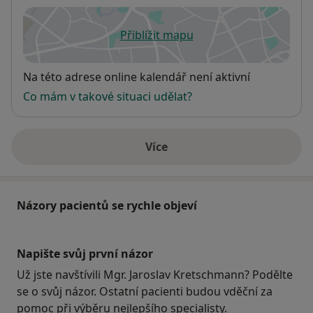
Přiblížit mapu
se otevře v nové záložce
Dostupnost
Na této adrese online kalendář není aktivní
Co mám v takové situaci udělat?
Více
o adrese
Názory pacientů se rychle objeví
Napište svůj první názor
Už jste navštívili Mgr. Jaroslav Kretschmann? Podělte
se o svůj názor. Ostatní pacienti budou vděční za
pomoc při výběru nejlepšího specialisty.