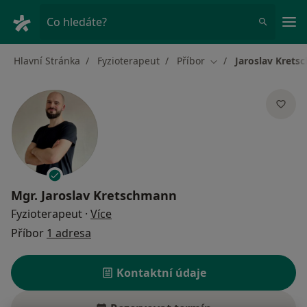
Hla
Co hledáte?
Hlavní Stránka
Fyzioterapeut
Příbor
Jaroslav Kret
Změna města
Mgr.
Jaroslav Kretschmann
o specializacích
Fyzioterapeut
·
Více
Příbor
1 adresa
Kontaktní údaje