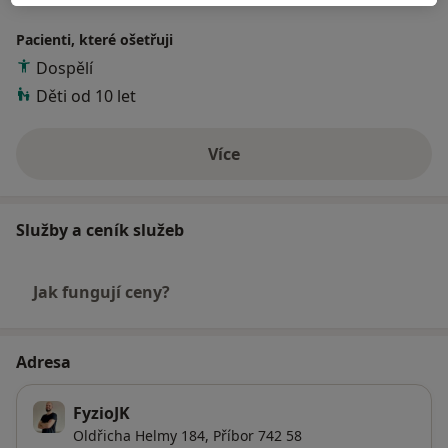
Pacienti, které ošetřuji
Dospělí
Děti od 10 let
Více
o zkušenostech
Služby a ceník služeb
Jak fungují ceny?
Adresa
FyzioJK
Oldřicha Helmy 184,
Příbor
742 58