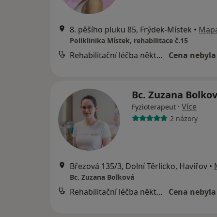
8. pěšího pluku 85, Frýdek-Místek
•
Map
Poliklinika Místek, rehabilitace č.15
Rehabilitační léčba některých druhů funkční sterility metodou L. Mojžíšové
Cena nebyla
Bc. Zuzana Bolko
·
Více
Fyzioterapeut
2 názory
Březová 135/3, Dolní Těrlicko, Havířov
•
Bc. Zuzana Bolková
Rehabilitační léčba některých druhů funkční sterility metodou L. Mojžíšové
Cena nebyla