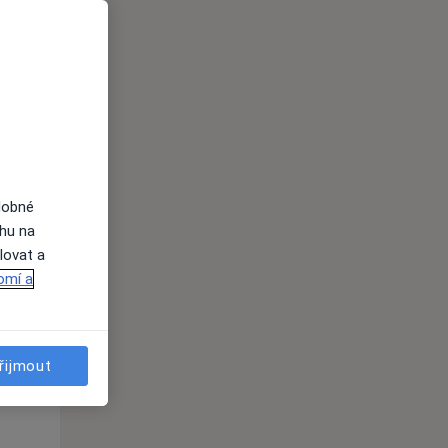
Po
Út
St
10 Srpen
11 Srpen
12 Srpen
i
dobné
ahu na
lovat a
omí a
Po
Út
St
10 Srpen
11 Srpen
12 Srpen
řijmout
i