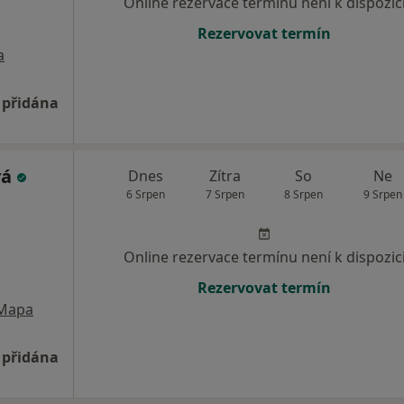
Online rezervace termínu není k dispozic
Rezervovat termín
a
 přidána
vá
Dnes
Zítra
So
Ne
6 Srpen
7 Srpen
8 Srpen
9 Srpen
Online rezervace termínu není k dispozic
Rezervovat termín
Mapa
 přidána