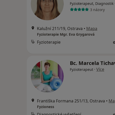
Fyzioterapeut, Diagnostik
3 názory
Kalužní 211/19, Ostrava
•
Mapa
Fyzioterapie Mgr. Eva Grygarová
Fyzioterapie
Bc. Marcela Tich
·
Více
Fyzioterapeut
Františka Formana 251/13, Ostrava
•
Ma
Fyzioness
Diagnostické vyšetření