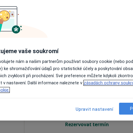
iS.,
Dnes
Zítra
So
Ne
6 Srpen
7 Srpen
8 Srpen
9 Srpen
, Terapeut
Online rezervace termínu není k dispozic
Rezervovat termín
pa
ujeme vaše soukromí
ovolujete nám a našim partnerům používat soubory cookie (nebo po
600 Kč
e) ke shromažďování údajů pro statistické účely a poskytování obs
ich zvyklostí při procházení. Své preference můžete kdykoli zkontro
t v nastavení. Další informace naleznete v
zásadách ochrany soukr
ská
Dnes
Zítra
So
Ne
okie.
6 Srpen
7 Srpen
8 Srpen
9 Srpen
P
Upravit nastavení
Online rezervace termínu není k dispozic
Rezervovat termín