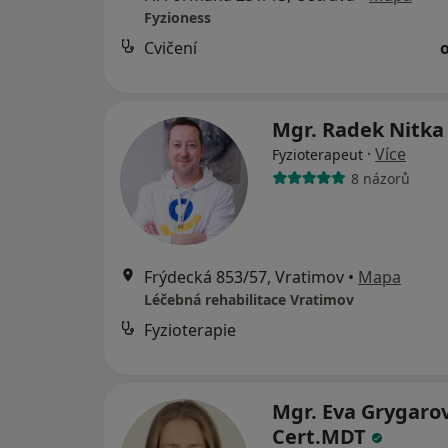
Fyzioness
Cvičení
Mgr. Radek Nitk
·
Více
Fyzioterapeut
8 názorů
Frýdecká 853/57, Vratimov
•
Mapa
Léčebná rehabilitace Vratimov
Fyzioterapie
Mgr. Eva Grygaro
Cert.MDT