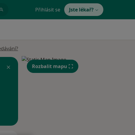
Přihlásit se
Jste lékař?
edávání?
Rozbalit mapu