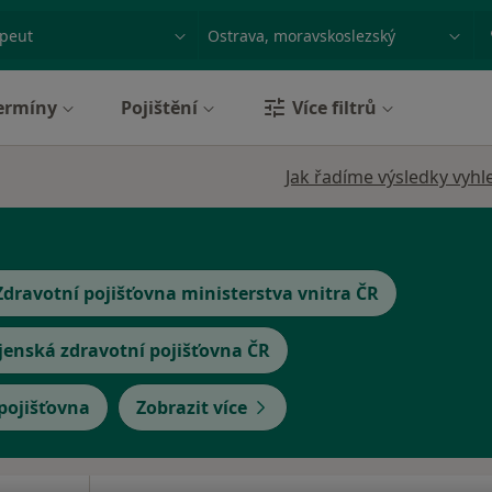
ace, nemoc nebo příjmení
Město nebo region
ermíny
Pojištění
Více filtrů
Jak řadíme výsledky vyhl
Zdravotní pojišťovna ministerstva vnitra ČR
jenská zdravotní pojišťovna ČR
 pojišťovna
Zobrazit více