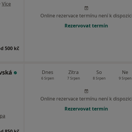
·
Více
Online rezervace termínu není k dispozic
Rezervovat termín
od 500 kč
avská
Dnes
Zítra
So
Ne
6 Srpen
7 Srpen
8 Srpen
9 Srpen
Online rezervace termínu není k dispozic
Rezervovat termín
pa
od 850 kč