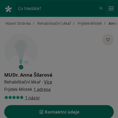
Hla
Co hledáte?
Hlavní Stránka
Rehabilitační Lékař
Frýdek-Místek
Anna
MUDr.
Anna Šilarová
o specializacích
Rehabilitační lékař
·
Více
Frýdek-Místek
1 adresa
1 názor
Kontaktní údaje