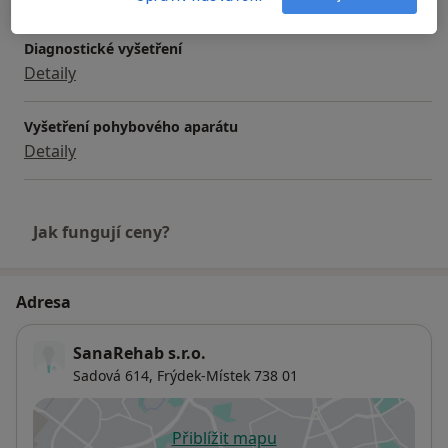
Služby a ceník služeb
Diagnostické vyšetření
Detaily
Vyšetření pohybového aparátu
Detaily
Jak fungují ceny?
Adresa
SanaRehab s.r.o.
Sadová 614,
Frýdek-Místek
738 01
Přiblížit mapu