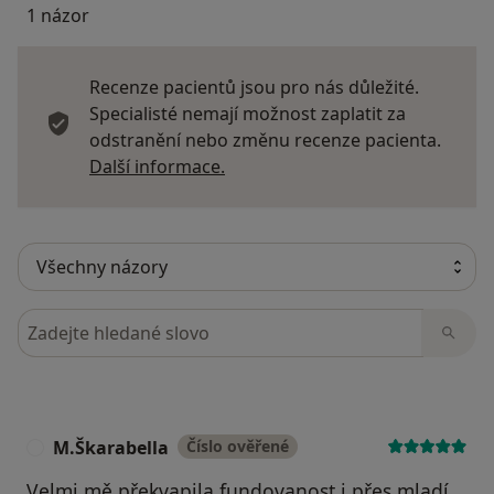
1 názor
Recenze pacientů jsou pro nás důležité.
Specialisté nemají možnost zaplatit za
odstranění nebo změnu recenze pacienta.
Další informace o názorech
Další informace.
Hledejte v názorech
M.Škarabella
Číslo ověřené
M
Velmi mě překvapila fundovanost i přes mladí