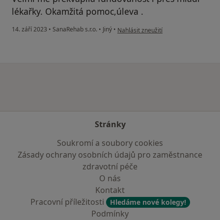
lékařky. Okamžitá pomoc,úleva .
podle názoru uživatele M.Škarabella
14. září 2023
•
SanaRehab s.r.o.
•
Jiný
•
Nahlásit zneužití
Stránky
Soukromí a soubory cookies
Zásady ochrany osobních údajů pro zaměstnance
zdravotní péče
O nás
Kontakt
Pracovní příležitosti
Hledáme nové kolegy!
Podmínky