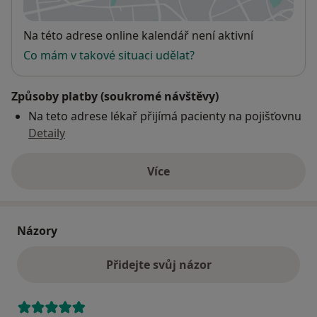
se otevře v nové záložce
Dostupnost
Na této adrese online kalendář není aktivní
Co mám v takové situaci udělat?
Způsoby platby (soukromé návštěvy)
Na teto adrese lékař přijímá pacienty na pojišťovnu
Detaily
Více
o adrese
Názory
Přidejte svůj názor