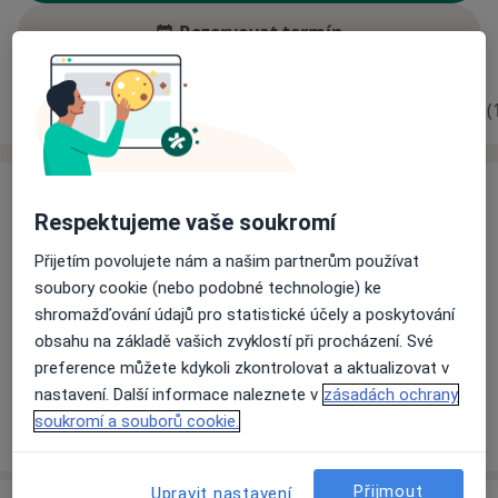
Rezervovat termín
Zkušenosti
Ceník
Adresy
Názory pacientů (
Zkušenosti
Respektujeme vaše soukromí
Odborník na:
Rehabilitační a fyzikální medicína
Přijetím povolujete nám a našim partnerům používat
soubory cookie (nebo podobné technologie) ke
Pacienti, které ošetřuji
shromažďování údajů pro statistické účely a poskytování
Dospělí
obsahu na základě vašich zvyklostí při procházení. Své
Děti
preference můžete kdykoli zkontrolovat a aktualizovat v
nastavení. Další informace naleznete v
zásadách ochrany
soukromí a souborů cookie.
Více
o zkušenostech
Přijmout
Upravit nastavení