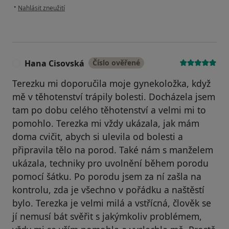
podle názoru uživatele Michaela Bednárková
•
Nahlásit zneužití
Hana Cisovská
Číslo ověřené
H
Terezku mi doporučila moje gynekoložka, když
mě v těhotenství trápily bolesti. Docházela jsem
tam po dobu celého těhotenství a velmi mi to
pomohlo. Terezka mi vždy ukázala, jak mám
doma cvičit, abych si ulevila od bolesti a
připravila tělo na porod. Také nám s manželem
ukázala, techniky pro uvolnění během porodu
pomocí šátku. Po porodu jsem za ní zašla na
kontrolu, zda je všechno v pořádku a naštěstí
bylo. Terezka je velmi milá a vstřícná, člověk se
jí nemusí bát svěřit s jakýmkoliv problémem,