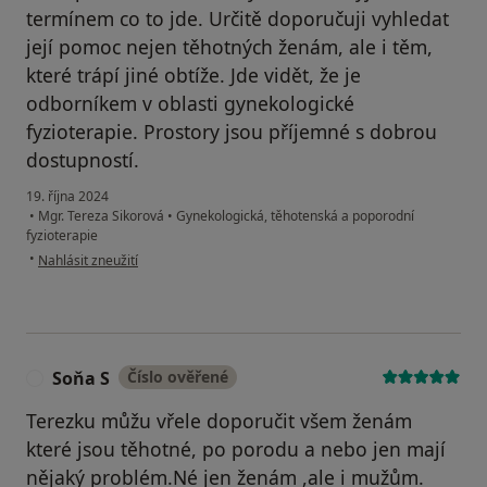
termínem co to jde. Určitě doporučuji vyhledat
její pomoc nejen těhotných ženám, ale i těm,
které trápí jiné obtíže. Jde vidět, že je
odborníkem v oblasti gynekologické
fyzioterapie. Prostory jsou příjemné s dobrou
dostupností.
19. října 2024
•
Mgr. Tereza Sikorová
•
Gynekologická, těhotenská a poporodní
fyzioterapie
podle názoru uživatele Tereza
•
Nahlásit zneužití
Soňa S
Číslo ověřené
S
Terezku můžu vřele doporučit všem ženám
které jsou těhotné, po porodu a nebo jen mají
nějaký problém.Né jen ženám ,ale i mužům.