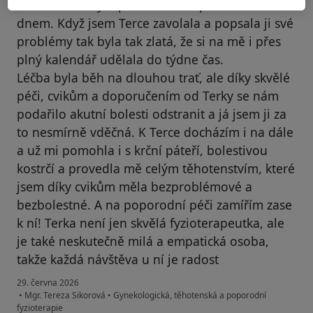
velmi bolestivým problémům s pánevním
dnem. Když jsem Terce zavolala a popsala ji své
problémy tak byla tak zlatá, že si na mě i přes
plný kalendář udělala do týdne čas.
Léčba byla běh na dlouhou trať, ale díky skvělé
péči, cvikům a doporučením od Terky se nám
podařilo akutní bolesti odstranit a já jsem ji za
to nesmírně vděčná. K Terce docházím i na dále
a už mi pomohla i s krční páteří, bolestivou
kostrčí a provedla mě celým těhotenstvím, které
jsem díky cvikům měla bezproblémové a
bezbolestné. A na poporodní péči zamířím zase
k ní! Terka není jen skvělá fyzioterapeutka, ale
je také neskutečně milá a empatická osoba,
takže každá návštěva u ní je radost
29. června 2026
•
Mgr. Tereza Sikorová
•
Gynekologická, těhotenská a poporodní
fyzioterapie