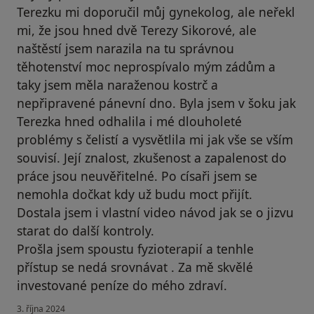
Terezku mi doporučil můj gynekolog, ale neřekl
mi, že jsou hned dvě Terezy Sikorové, ale
naštěstí jsem narazila na tu správnou
těhotenství moc neprospívalo mým zádům a
taky jsem měla naraženou kostrč a
nepřipravené pánevní dno. Byla jsem v šoku jak
Terezka hned odhalila i mé dlouholeté
problémy s čelistí a vysvětlila mi jak vše se vším
souvisí. Její znalost, zkušenost a zapalenost do
práce jsou neuvěřitelné. Po císaři jsem se
nemohla dočkat kdy už budu moct přijít.
Dostala jsem i vlastní video návod jak se o jizvu
starat do další kontroly.
Prošla jsem spoustu fyzioterapií a tenhle
přístup se nedá srovnávat . Za mě skvělé
investované peníze do mého zdraví.
3. října 2024