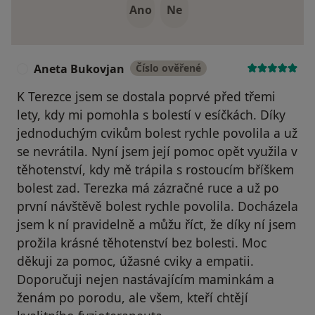
Ano
Ne
Aneta Bukovjan
Číslo ověřené
A
K Terezce jsem se dostala poprvé před třemi
lety, kdy mi pomohla s bolestí v esíčkách. Díky
jednoduchým cvikům bolest rychle povolila a už
se nevrátila. Nyní jsem její pomoc opět využila v
těhotenství, kdy mě trápila s rostoucím bříškem
bolest zad. Terezka má zázračné ruce a už po
první návštěvě bolest rychle povolila. Docházela
jsem k ní pravidelně a můžu říct, že díky ní jsem
prožila krásné těhotenství bez bolesti. Moc
děkuji za pomoc, úžasné cviky a empatii.
Doporučuji nejen nastávajícím maminkám a
ženám po porodu, ale všem, kteří chtějí