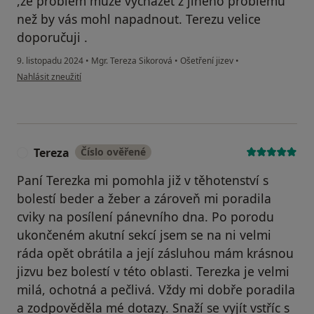
,že problém může vycházet z jiného problémů
než by vás mohl napadnout. Terezu velice
doporučuji .
9. listopadu 2024
•
Mgr. Tereza Sikorová
•
Ošetření jizev
•
podle názoru uživatele Jana S
Nahlásit zneužití
Tereza
Číslo ověřené
T
Paní Terezka mi pomohla již v těhotenství s
bolestí beder a žeber a zároveň mi poradila
cviky na posílení pánevního dna. Po porodu
ukončeném akutní sekcí jsem se na ni velmi
ráda opět obrátila a její zásluhou mám krásnou
jizvu bez bolestí v této oblasti. Terezka je velmi
milá, ochotná a pečlivá. Vždy mi dobře poradila
a zodpověděla mé dotazy. Snaží se vyjít vstříc s