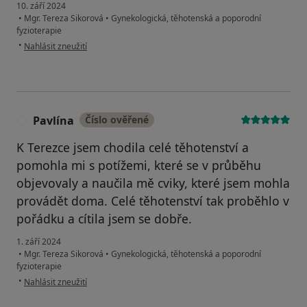
10. září 2024
•
Mgr. Tereza Sikorová
•
Gynekologická, těhotenská a poporodní
fyzioterapie
podle názoru uživatele Nicol
•
Nahlásit zneužití
Pavlína
Číslo ověřené
P
K Terezce jsem chodila celé těhotenství a
pomohla mi s potížemi, které se v průběhu
objevovaly a naučila mě cviky, které jsem mohla
provádět doma. Celé těhotenství tak proběhlo v
pořádku a cítila jsem se dobře.
1. září 2024
•
Mgr. Tereza Sikorová
•
Gynekologická, těhotenská a poporodní
fyzioterapie
podle názoru uživatele Pavlína
•
Nahlásit zneužití