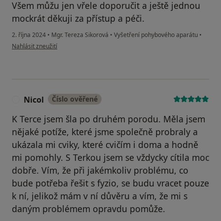
Všem můžu jen vřele doporučit a ještě jednou
mockrát děkuji za přístup a péči.
2. října 2024
•
Mgr. Tereza Sikorová
•
Vyšetření pohybového aparátu
•
podle názoru uživatele Aleš
Nahlásit zneužití
Nicol
Číslo ověřené
N
K Terce jsem šla po druhém porodu. Měla jsem
nějaké potíže, které jsme společně probraly a
ukázala mi cviky, které cvičím i doma a hodně
mi pomohly. S Terkou jsem se vždycky cítila moc
dobře. Vím, že při jakémkoliv problému, co
bude potřeba řešit s fyzio, se budu vracet pouze
k ní, jelikož mám v ní důvěru a vím, že mi s
daným problémem opravdu pomůže.