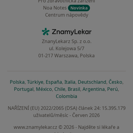
Pro zdravotnická zařízení
Noa Notes
Novinka
Centrum nápovědy
Kontakt
ZnamyLekar - Hlavní stránka
ZnanyLekarz Sp. z o.o.
ul. Kolejowa 5/7
01-217 Warszawa, Polska
se otevře v nové záložce
se otevře v nové záložce
se otevře v nové záložce
se otevře v nové záložce
se otevře v 
se o
Polska
,
Türkiye
,
España
,
Italia
,
Deutschland
,
Česko
,
se otevře v nové záložce
se otevře v nové záložce
se otevře v nové záložce
se otevře v nové záložc
se otevře v 
se ote
Portugal
,
México
,
Chile
,
Brasil
,
Argentina
,
Perú
,
se otevře v nové záložce
Colombia
NAŘÍZENÍ (EU) 2022/2065 (DSA) článek 24: 15.395.179
uživatelů/měsíc - Červen 2026
www.znamylekar.cz © 2026 - Najděte si lékaře a