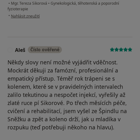
•
Mgr. Tereza Sikorová
•
Gynekologická, těhotenská a poporodní
fyzioterapie
podle názoru uživatele Soňa S
•
Nahlásit zneužití
Aleš
Číslo ověřené
A
Někdy slovy není možné vyjádřit vděčnost.
Mockrát děkuji za famózní, profesionální a
empatický přístup. Téměř rok trápeni se s
kolenem, které se v pravidelných intervalech
zalilo tekutinou a nespočet injekcí, vyřešily až
zlaté ruce pí Sikorové. Po třech měsících péče,
cvičení a rehabilitací, jsem vyšel ze Špindlu na
Sněžku a zpět a koleno drží, jak u mladíka v
rozpuku (teď potřebuji někoho na hlavu).