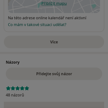
Přiblížit mapu
se otevře v nové záložce
Dostupnost
Na této adrese online kalendář není aktivní
Co mám v takové situaci udělat?
Více
o adrese
Názory
Přidejte svůj názor
48 názorů