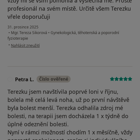
vždy mi se vším pomohla a vyslechla mě. Prostě
profesionál na svém místě. Určitě všem Terezku
vřele doporučuji
31. prosince 2025
•
Mgr. Tereza Sikorová
•
Gynekologická, těhotenská a poporodní
fyzioterapie
podle názoru uživatele Hana Cisovská
•
Nahlásit zneužití
Petra L.
Číslo ověřené
P
Terezku jsem navštívila poprvé loni v říjnu,
bolela mě celá levá noha, už po první návštěvě
byla bolest menší. Terezka odhalila zdroj mé
bolesti, na terapii jsem docházela 1 x týdně do
úplné odeznění bolesti.
Nyní v rámci možností chodím 1 x měsíčně, vždy