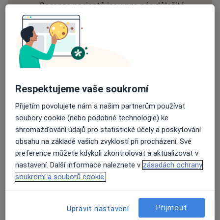
Recenze pacientů jsou pro nás důležité.
Specialisté nemají možnost zaplatit za
odstranění nebo změnu recenze pacienta.
Další informace o názorech
Další informace.
Respektujeme vaše soukromí
Přijetím povolujete nám a našim partnerům používat
Hledejte v názorech
soubory cookie (nebo podobné technologie) ke
shromažďování údajů pro statistické účely a poskytování
obsahu na základě vašich zvyklostí při procházení. Své
preference můžete kdykoli zkontrolovat a aktualizovat v
nastavení. Další informace naleznete v
zásadách ochrany
Michaela Bednárková
Číslo ověřené
M
soukromí a souborů cookie.
Terku můžu doporučit na 200 %. Narazila jsem
na ni náhodou na internetu, když jsem akutně
Přijmout
Upravit nastavení
hledala gynekologickou fyzioterapeutku kvůli