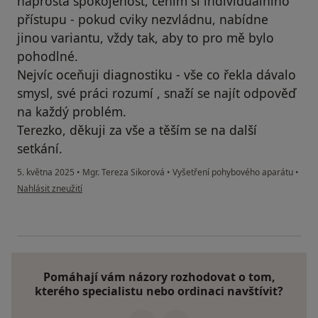
naprostá spokojenost, cením si individuálního
přístupu - pokud cviky nezvládnu, nabídne
jinou variantu, vždy tak, aby to pro mě bylo
pohodlné.
Nejvíc oceňuji diagnostiku - vše co řekla dávalo
smysl, své práci rozumí , snaží se najít odpověď
na každý problém.
Terezko, děkuji za vše a těším se na další
setkání.
5. května 2025
•
Mgr. Tereza Sikorová
•
Vyšetření pohybového aparátu
•
podle názoru uživatele Petra L.
Nahlásit zneužití
Pomáhají vám názory rozhodovat o tom,
kterého specialistu nebo ordinaci navštívit?