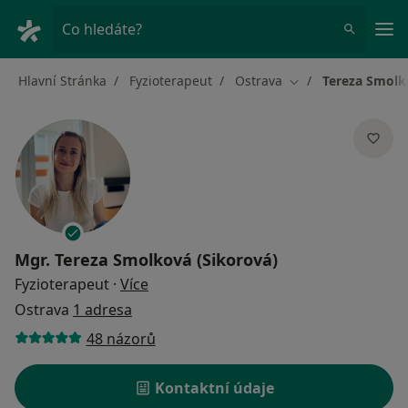
Hla
Co hledáte?
Hlavní Stránka
Fyzioterapeut
Ostrava
Tereza Smolk
Změna města
Mgr.
Tereza Smolková (Sikorová)
o specializacích
Fyzioterapeut
·
Více
Ostrava
1 adresa
48 názorů
Kontaktní údaje