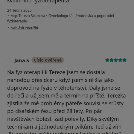
kvalitního fyzioterapeuta.
24. ledna 2025
•
Mgr. Tereza Sikorová
•
Gynekologická, těhotenská a poporodní
fyzioterapie
podle názoru uživatele Aneta Bukovjan
•
Nahlásit zneužití
Jana S
Číslo ověřené
J
Na fyzioterapii k Tereze jsem se dostala
náhodou přes dceru když jsem s ní šla jako
doprovod na fyzio v těhotenství. Daly jsme se
do řeči a už jsem měla termín na příště. Terezka
zjistila že mé problémy páteře souvisí se srůsty
po císařském řezu před 28 lety. Po pár
návštěvách bolesti zad polevily. Díky skvělým
technikám a jednoduchým cvikům. Teď už vím