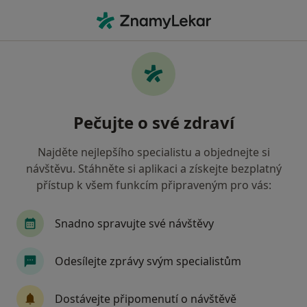
Hla
Fyzioterapeut • Moravská Ostrava a Přívoz, Ostrava, moravskoslezský
Filtry
Mapa
Fyzioterapeut, Moravská Ostrava a Přívoz,
Pečujte o své zdraví
Ostrava
Jak řadíme výsledky vyhledávání?
Najděte nejlepšího specialistu a objednejte si
návštěvu. Stáhněte si aplikaci a získejte bezplatný
přístup k všem funkcím připraveným pro vás:
Jakou pojišťovnu máte?
Všeobecná zdravotní pojišťovna
Zdravotní poj
Snadno spravujte své návštěvy
Odesílejte zprávy svým specialistům
Dostávejte připomenutí o návštěvě