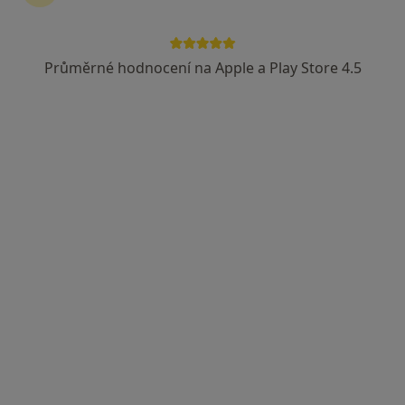
Průměrné hodnocení na Apple a Play Store 4.5
Lucie Janalíková DiS., Cert. MDT
·
Více
Fyzioterapeut, Diagnostik, Terapeut
14 názorů
Františka Formana 251/13, Ostrava
•
Mapa
Lucie Janalíková DiS.
Cvičení
600 Kč
Tento specialista nenabízí online rezervaci termínu na této adrese.
Rezervovat termín