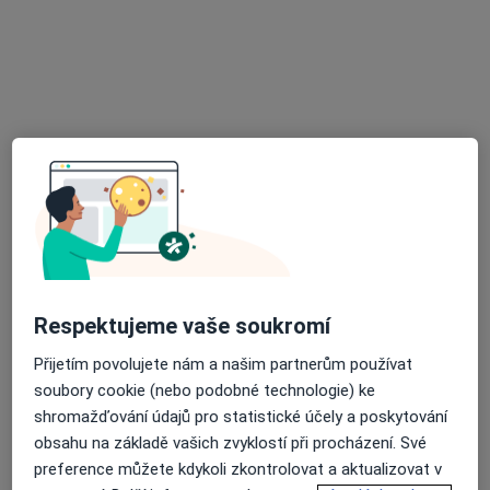
Mgr. Radek Nitka
·
Více
Fyzioterapeut
8 názorů
Frýdecká 853/57, Vratimov
•
Mapa
Léčebná rehabilitace Vratimov
Fyzioterapie
550 Kč
Tento specialista nenabízí online rezervaci termínu na této adrese.
Respektujeme vaše soukromí
Rezervovat termín
Přijetím povolujete nám a našim partnerům používat
soubory cookie (nebo podobné technologie) ke
shromažďování údajů pro statistické účely a poskytování
obsahu na základě vašich zvyklostí při procházení. Své
preference můžete kdykoli zkontrolovat a aktualizovat v