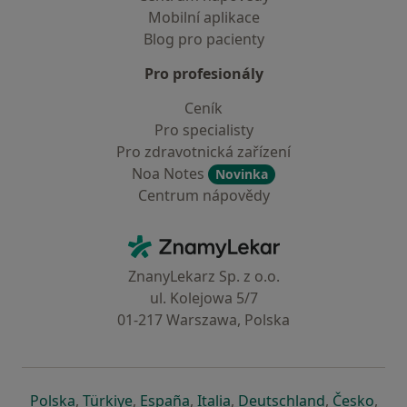
Mobilní aplikace
Blog pro pacienty
Pro profesionály
Ceník
Pro specialisty
Pro zdravotnická zařízení
Noa Notes
Novinka
Centrum nápovědy
Kontakt
ZnamyLekar - Hlavní stránka
ZnanyLekarz Sp. z o.o.
ul. Kolejowa 5/7
01-217 Warszawa, Polska
se otevře v nové záložce
se otevře v nové záložce
se otevře v nové záložce
se otevře v nové záložce
se otevře v 
se o
Polska
,
Türkiye
,
España
,
Italia
,
Deutschland
,
Česko
,