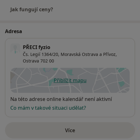
Jak fungují ceny?
Adresa
PŘECI fyzio
Čs. Legií 1364/20,
Moravská Ostrava a Přívoz
,
Ostrava
702 00
Přiblížit mapu
se otevře v nové záložce
Dostupnost
Na této adrese online kalendář není aktivní
Co mám v takové situaci udělat?
Více
o adrese