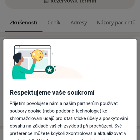
Rezervovat termín
Zkušenosti
Ceník
Adresy
Názory pacientů
Zkušenosti
Odborník na:
Fyzioterapie
Hlavní léčená onemocnění
Sportovní úrazy
Bolesti zad
Bolesti šlach
Respektujeme vaše soukromí
a11y_sr_more_diseas
Bolesti svalů
Bolesti páteře
+7
Přijetím povolujete nám a našim partnerům používat
soubory cookie (nebo podobné technologie) ke
Více
o zkušenostech
shromažďování údajů pro statistické účely a poskytování
obsahu na základě vašich zvyklostí při procházení. Své
preference můžete kdykoli zkontrolovat a aktualizovat v
Služby a ceník služeb