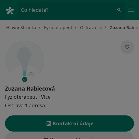
Hla
Co hledáte?
Hlavní Stránka
Fyzioterapeut
Ostrava
Zuzana Rabie
Změna města
Zuzana Rabiecová
o specializacích
Fyzioterapeut
·
Více
Ostrava
1 adresa
Kontaktní údaje