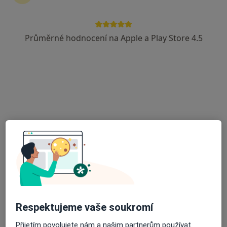
Průměrné hodnocení na Apple a Play Store 4.5
Lucie Janalíková DiS., Cert. MDT
·
Více
Fyzioterapeut, Diagnostik, Terapeut
14 názorů
Františka Formana 251/13, Ostrava
•
Mapa
Lucie Janalíková DiS.
Cvičení
600 Kč
Tento specialista nenabízí online rezervaci termínu na této adrese.
Rezervovat termín
Respektujeme vaše soukromí
Přijetím povolujete nám a našim partnerům používat