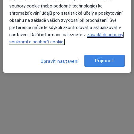
soubory cookie (nebo podobné technologie) ke
shromažďování údajů pro statistické účely a poskytování
obsahu na základě vašich zvyklostí při procházení. Své
Mgr. Petra Solarská
preference můžete kdykoli zkontrolovat a aktualizovat v
·
Více
Fyzioterapeut
nastavení. Další informace naleznete v
zásadách ochrany
10 názorů
soukromí a souborů cookie.
Fr. Formana 251/13, Ostrava
•
Mapa
Fyzioness
Přijmout
Upravit nastavení
Cvičení
od 600 kč
Tento specialista nenabízí online rezervaci termínu na této adrese.
Rezervovat termín