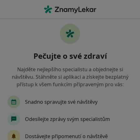
Hla
Onemocnění Chodidla • Ostrava, moravskoslezský
Filtry
• 1
Mapa
Onemocnění chodidla Ostrava
Pečujte o své zdraví
Jak řadíme výsledky vyhledávání?
Najděte nejlepšího specialistu a objednejte si
návštěvu. Stáhněte si aplikaci a získejte bezplatný
Jakého specialistu hledáte?
přístup k všem funkcím připraveným pro vás:
Fyzioterapeut
Diagnostik
Terapeut
Snadno spravujte své návštěvy
Odesílejte zprávy svým specialistům
Dostávejte připomenutí o návštěvě