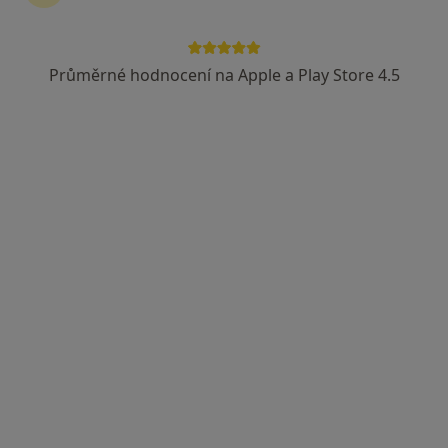
Lucie Janalíková DiS., Cert. MDT
·
Více
Fyzioterapeut, Diagnostik, Terapeut
Průměrné hodnocení na Apple a Play Store 4.5
14 názorů
Františka Formana 251/13, Ostrava
•
Mapa
Lucie Janalíková DiS.
Cvičení
600 Kč
Tento specialista nenabízí online rezervaci termínu na této adrese.
Rezervovat termín