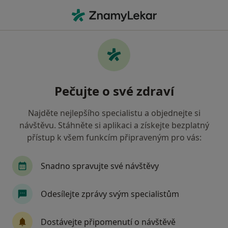
Hla
Fyzioterapeut • Hlučín, moravskoslezský
Filtry
Mapa
Fyzioterapeut Hlučín
Pečujte o své zdraví
Jak řadíme výsledky vyhledávání?
Najděte nejlepšího specialistu a objednejte si
návštěvu. Stáhněte si aplikaci a získejte bezplatný
Jakou pojišťovnu máte?
přístup k všem funkcím připraveným pro vás:
Snadno spravujte své návštěvy
Odesílejte zprávy svým specialistům
Dostávejte připomenutí o návštěvě