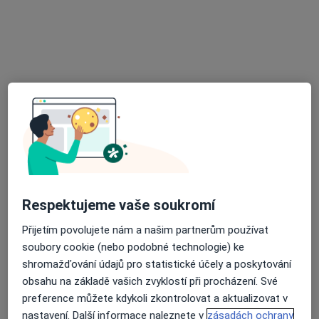
Mgr. Radek Nitka
·
Více
Fyzioterapeut
8 názorů
Frýdecká 853/57, Vratimov
•
Mapa
Léčebná rehabilitace Vratimov
Fyzioterapie
550 Kč
Tento specialista nenabízí online rezervaci termínu na této adrese.
Rezervovat termín
Respektujeme vaše soukromí
Přijetím povolujete nám a našim partnerům používat
soubory cookie (nebo podobné technologie) ke
shromažďování údajů pro statistické účely a poskytování
obsahu na základě vašich zvyklostí při procházení. Své
preference můžete kdykoli zkontrolovat a aktualizovat v
nastavení. Další informace naleznete v
zásadách ochrany