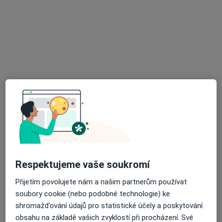
Mgr. Petra Solarská
·
Více
Fyzioterapeut
10 názorů
Fr. Formana 251/13, Ostrava
•
Mapa
Fyzioness
Cvičení
od 600 kč
Tento specialista nenabízí online rezervaci termínu na této adrese.
Rezervovat termín
Respektujeme vaše soukromí
Přijetím povolujete nám a našim partnerům používat
soubory cookie (nebo podobné technologie) ke
shromažďování údajů pro statistické účely a poskytování
obsahu na základě vašich zvyklostí při procházení. Své