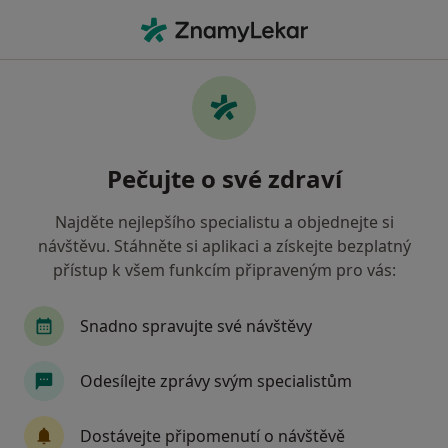
Hla
Bolesti Páteře • Ostrava, moravskoslezský
Filtry
• 1
Mapa
Bolesti páteře Ostrava
Pečujte o své zdraví
Jak řadíme výsledky vyhledávání?
Najděte nejlepšího specialistu a objednejte si
návštěvu. Stáhněte si aplikaci a získejte bezplatný
Jakého specialistu hledáte?
přístup k všem funkcím připraveným pro vás:
Fyzioterapeut
Diagnostik
Revmatolog
Snadno spravujte své návštěvy
Odesílejte zprávy svým specialistům
Dostávejte připomenutí o návštěvě