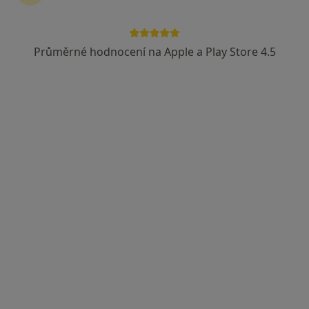
Průměrné hodnocení na Apple a Play Store 4.5
Lucie Janalíková DiS., Cert. MDT
·
Více
Fyzioterapeut, Diagnostik, Terapeut
14 názorů
Františka Formana 251/13, Ostrava
•
Mapa
Lucie Janalíková DiS.
Cvičení
600 Kč
Tento specialista nenabízí online rezervaci termínu na této adrese.
Rezervovat termín