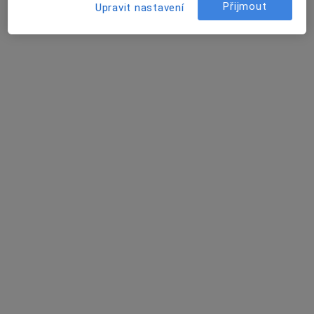
Roman Štícha
Přijmout
Upravit nastavení
Ortoped
Praha
Agnes Adamová (Gabúľová)
Ortoped
Brno
Martin Kubiče
Ortoped
Praha
David Vencour
Internista