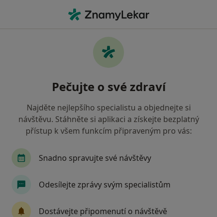
Hla
Co hledáte?
Hlavní Stránka
Nemoci
Bolest Nohou
Bolest nohou - informace,
Pečujte o své zdraví
specialisté, otázky a odpovědi
Najděte nejlepšího specialistu a objednejte si
návštěvu. Stáhněte si aplikaci a získejte bezplatný
přístup k všem funkcím připraveným pro vás:
Informace
Snadno spravujte své návštěvy
Odesílejte zprávy svým specialistům
Dbejte o své zdraví
Zůstaňte doma a vyberte online konzultaci pro
Dostávejte připomenutí o návštěvě