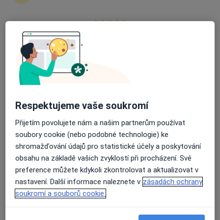
zahájení nebo pokračování léčby. Pokud to
potřebujete, můžete si také objednat návštěvu v
ordinaci.
Průměrné hodnocení na Apple a Play Store 4.5
Zobrazit profily specialistů
Jak to funguje?
Respektujeme vaše soukromí
Odborníci
Přijetím povolujete nám a našim partnerům používat
soubory cookie (nebo podobné technologie) ke
shromažďování údajů pro statistické účely a poskytování
obsahu na základě vašich zvyklostí při procházení. Své
František Picek
preference můžete kdykoli zkontrolovat a aktualizovat v
Ortoped
nastavení. Další informace naleznete v
zásadách ochrany
Praha
soukromí a souborů cookie.