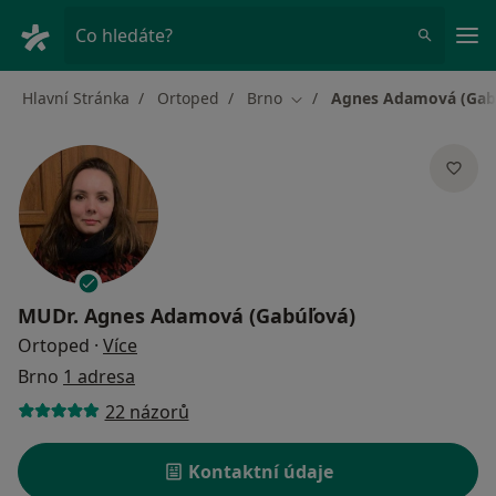
Hla
Co hledáte?
Hlavní Stránka
Ortoped
Brno
Agnes Adamová (Gab
Změna města
MUDr.
Agnes Adamová (Gabúľová)
o specializacích
Ortoped
·
Více
Brno
1 adresa
22 názorů
Kontaktní údaje