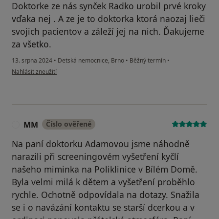
Doktorke ze nás synček Radko urobil prvé kroky
vďaka nej . A ze je to doktorka ktorá naozaj lieči
svojich pacientov a záleží jej na nich. Ďakujeme
za všetko.
13. srpna 2024
•
Detská nemocnice, Brno
•
Běžný termín
•
podle názoru uživatele Natália
Nahlásit zneužití
MM
Číslo ověřené
M
Na paní doktorku Adamovou jsme náhodně
narazili při screeningovém vyšetření kyčlí
našeho miminka na Poliklinice v Bílém Domě.
Byla velmi milá k dětem a vyšetření proběhlo
rychle. Ochotně odpovídala na dotazy. Snažila
se i o navázání kontaktu se starší dcerkou a v