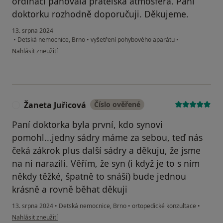
ordinaci panovala přátelská atmosféra. Paní
doktorku rozhodně doporučuji. Děkujeme.
13. srpna 2024
•
Detská nemocnice, Brno
•
vyšetření pohybového aparátu
•
podle názoru uživatele MM
Nahlásit zneužití
Žaneta Juřicová
Číslo ověřené
Ž
Paní doktorka byla první, kdo synovi
pomohl...jedny sádry máme za sebou, teď nás
čeká zákrok plus další sádry a děkuju, že jsme
na ni narazili. Věřím, že syn (i když je to s ním
někdy těžké, špatně to snáší) bude jednou
krásně a rovně běhat děkuji
13. srpna 2024
•
Detská nemocnice, Brno
•
ortopedické konzultace
•
podle názoru uživatele Žaneta Juřicová
Nahlásit zneužití