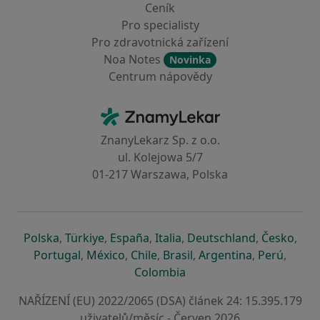
Ceník
Pro specialisty
Pro zdravotnická zařízení
Noa Notes
Novinka
Centrum nápovědy
Kontakt
ZnamyLekar - Hlavní stránka
ZnanyLekarz Sp. z o.o.
ul. Kolejowa 5/7
01-217 Warszawa, Polska
se otevře v nové záložce
se otevře v nové záložce
se otevře v nové záložce
se otevře v nové záložce
se otevře v 
se o
Polska
,
Türkiye
,
España
,
Italia
,
Deutschland
,
Česko
,
se otevře v nové záložce
se otevře v nové záložce
se otevře v nové záložce
se otevře v nové záložc
se otevře v 
se ote
Portugal
,
México
,
Chile
,
Brasil
,
Argentina
,
Perú
,
se otevře v nové záložce
Colombia
NAŘÍZENÍ (EU) 2022/2065 (DSA) článek 24: 15.395.179
uživatelů/měsíc - Červen 2026