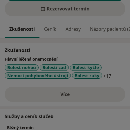
Rezervovat termín
Zkušenosti
Ceník
Adresy
Názory pacientů (
Zkušenosti
Hlavní léčená onemocnění
Bolest nohou
Bolesti zad
Bolest kyčle
a11y_sr
Nemoci pohybového ústrojí
Bolest ruky
+17
Více
o zkušenostech
Služby a ceník služeb
Běžný termín