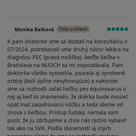
Monika Balková
Číslo ověřené
M
K pani doktorke sme sa dostali na konzultáciu v
07/2024, potrebovali sme druhý názor lekára na
diagnózu PEC (pravá nožička), keďže liečba v
Bratislava na NUDCH sa mi nepozdávala. Pani
doktorka všetko vysvetlila, pozrela aj vyrobené
ortézy (boli úplne nevyhovujúce) a nakoniec
sme sa rozhodli začať liečbu pes equinovarus u
nej aj keď to znamenalo, že dcérka bude musieť
opäť mať zasadrovanú nôžku a teda ideme od
znova s liečbou. Prístup ľudský, nemala som
pocit, že ju zdržujeme a chce nás rýchlo vybaviť
tak ako na SVK. Podľa skúseností aj iných
pacientov vieme,že sme sa rozhodli správne.