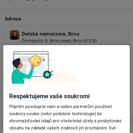
Adresa
Detská nemocnice, Brno
Černopolni 9,
Brno-sever
,
Brno
613 00
Přiblížit mapu
se otevře v nové záložce
Dostupnost
Na této adrese online kalendář není aktivní
Co mám v takové situaci udělat?
Respektujeme vaše soukromí
Více
Přijetím povolujete nám a našim partnerům používat
o adrese
soubory cookie (nebo podobné technologie) ke
shromažďování údajů pro statistické účely a poskytování
obsahu na základě vašich zvyklostí při procházení. Své
Názory