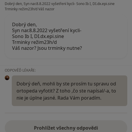
Dobrý den, Syn nar.8.8.2022 vyšetření kycli- Sono Ib I, DI.dx.epi.sine
Trminky režim23h/d Váš nazor
Dobrý den,
Syn nar.8.8.2022 vyšetření kycli-
Sono Ib I, DI.dx.epi.sine
Trminky režim23h/d
Váš nazor? Jsou trminky nutne?
ODPOVĚĎ LÉKAŘE:
Dobrý deň, mohli by ste prosím tu spravu od
ortopeda vyfotit? Z toho ,čo ste napísal/-a, to
nie je úplne jasné. Rada Vám poradím.
Prohlížet všechny odpovědi