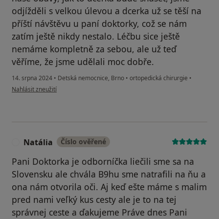
odjížděli s velkou úlevou a dcerka už se těší na
příští návštěvu u paní doktorky, což se nám
zatím ještě nikdy nestalo. Léčbu sice ještě
nemáme kompletně za sebou, ale už teď
věříme, že jsme udělali moc dobře.
14. srpna 2024
•
Detská nemocnice, Brno
•
ortopedická chirurgie
•
podle názoru uživatele Lucie
Nahlásit zneužití
Natália
Číslo ověřené
N
Pani Doktorka je odborníčka liečili sme sa na
Slovensku ale chvála B9hu sme natrafili na ňu a
ona nám otvorila oči. Aj keď ešte máme s malim
pred nami veľký kus cesty ale je to na tej
správnej ceste a ďakujeme Práve dnes Pani