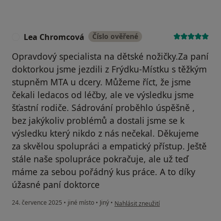
Lea Chromcová
Číslo ověřené
L
Opravdový specialista na dětské nožičky.Za paní
doktorkou jsme jezdili z Frýdku-Místku s těžkým
stupněm MTA u dcery. Můžeme říct, že jsme
čekali ledacos od léčby, ale ve výsledku jsme
šťastní rodiče. Sádrování proběhlo úspěšně ,
bez jakýkoliv problémů a dostali jsme se k
výsledku který nikdo z nás nečekal. Děkujeme
za skvělou spolupráci a empatický přístup. Ještě
stále naše spolupráce pokračuje, ale už teď
máme za sebou pořádný kus práce. A to díky
úžasné paní doktorce
podle názoru uživatele Lea Chromcová
24. července 2025
•
jiné místo
•
Jiný
•
Nahlásit zneužití