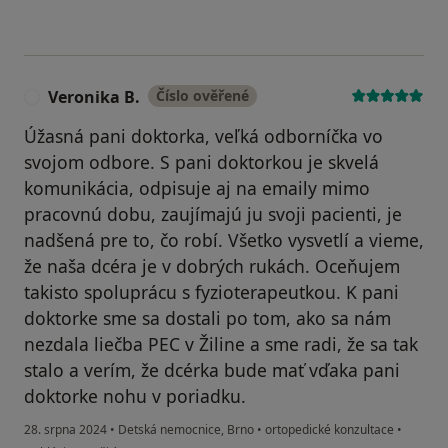
Veronika B.
Číslo ověřené
V
Úžasná pani doktorka, veľká odborníčka vo
svojom odbore. S pani doktorkou je skvelá
komunikácia, odpisuje aj na emaily mimo
pracovnú dobu, zaujímajú ju svoji pacienti, je
nadšená pre to, čo robí. Všetko vysvetlí a vieme,
že naša dcéra je v dobrých rukách. Oceňujem
takisto spoluprácu s fyzioterapeutkou. K pani
doktorke sme sa dostali po tom, ako sa nám
nezdala liečba PEC v Žiline a sme radi, že sa tak
stalo a verím, že dcérka bude mať vďaka pani
doktorke nohu v poriadku.
28. srpna 2024
•
Detská nemocnice, Brno
•
ortopedické konzultace
•
podle názoru uživatele Veronika B.