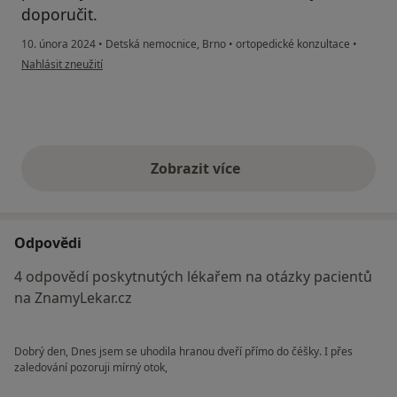
doporučit.
10. února 2024
•
Detská nemocnice, Brno
•
ortopedické konzultace
•
podle názoru uživatele Sandra Nováková
Nahlásit zneužití
Zobrazit více
výše uvedené názory
Odpovědi
4 odpovědí poskytnutých lékařem na otázky pacientů
na ZnamyLekar.cz
Dobrý den, Dnes jsem se uhodila hranou dveří přímo do čéšky. I přes
zaledování pozoruji mírný otok,