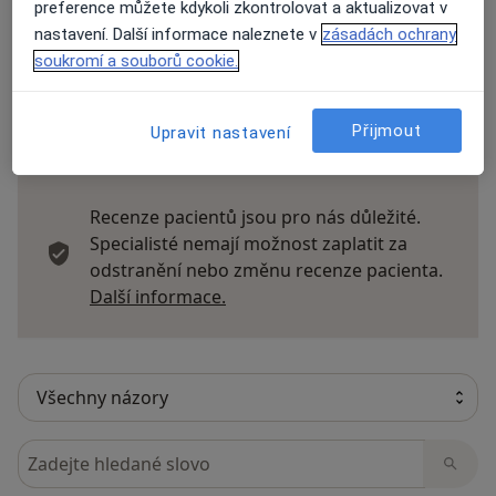
preference můžete kdykoli zkontrolovat a aktualizovat v
nastavení. Další informace naleznete v
zásadách ochrany
Přidejte svůj názor
soukromí a souborů cookie.
Přijmout
Upravit nastavení
22 názorů
Recenze pacientů jsou pro nás důležité.
Specialisté nemají možnost zaplatit za
odstranění nebo změnu recenze pacienta.
Další informace o názorech
Další informace.
Hledejte v názorech