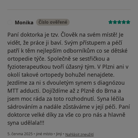
Monika
Číslo ověřené
M
Paní doktorka je tzv. Člověk na svém místě! Je
vidět, že práce ji baví. Svým přístupem a péčí
patří k těm nejlepším odborníkům co se dětské
ortopedie týče. Společně se sestřičkou a
fyzioterapeutkou tvoří úžasný tým. V Plzni ani v
okolí takové ortopedy bohužel nenajdete.
Jezdíme za ni s dvouletým synem s diagnózou
MTT adducti. Dojíždíme až z Plzně do Brna a
jsem moc ráda za toto rozhodnutí. Syna léčila
sádrováním a nadále zůstáváme v její péči. Paní
doktorce velké díky za vše co pro nás a hlavně
syna udělala!!!
podle názoru uživatele Monika
5. června 2025
•
jiné místo
•
Jiný
•
Nahlásit zneužití