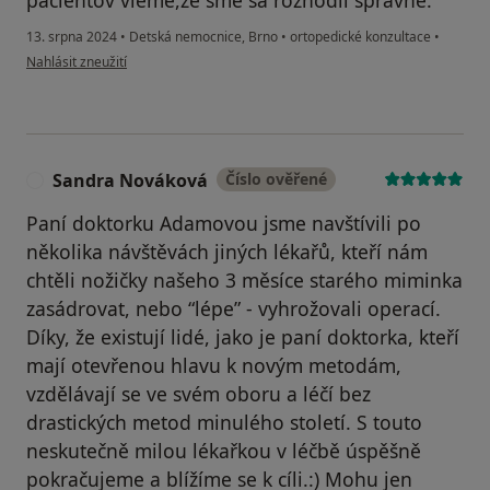
13. srpna 2024
•
Detská nemocnice, Brno
•
ortopedické konzultace
•
podle názoru uživatele Monika Balková
Nahlásit zneužití
Sandra Nováková
Číslo ověřené
S
Paní doktorku Adamovou jsme navštívili po
několika návštěvách jiných lékařů, kteří nám
chtěli nožičky našeho 3 měsíce starého miminka
zasádrovat, nebo “lépe” - vyhrožovali operací.
Díky, že existují lidé, jako je paní doktorka, kteří
mají otevřenou hlavu k novým metodám,
vzdělávají se ve svém oboru a léčí bez
drastických metod minulého století. S touto
neskutečně milou lékařkou v léčbě úspěšně
pokračujeme a blížíme se k cíli.:) Mohu jen