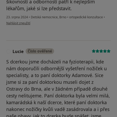
šikovností a odborností patří k nejlepším
lékařům, jaké si lze představit.
23. srpna 2024
•
Detská nemocnice, Brno
•
ortopedické konzultace
•
podle názoru uživatele Veronika C.
Nahlásit zneužití
Lucie
Číslo ověřené
L
S dcerkou jsme docházeli na fyzioterapii, kde
nám doporučili odbornější vyšetření nožiček u
specialisty, a to paní doktorky Adamové. Sice
jsme si za paní doktorkou museli dojet z
Ostravy do Brna, ale v žádném případě dlouhé
cesty nelitujeme. Paní doktorka byla velmi milá,
kamarádská k naší dcerce, které paní doktorka
nakonec nožičky kvůli vadě zasádrovala a i přes
naše obavy, jak to dcerka bude snášet, jsme