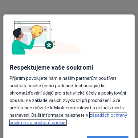
MUDr. Jan Sklenský
Ortoped
149 názorů
Vránova 172, Brno
•
Mapa
MEDAPO.cz, s.r.o - ortopedická ambulance (Centrum lékařské péče, 1.NP)
Tento specialista nenabízí online rezervaci termínu na této adrese.
Rezervovat termín
Respektujeme vaše soukromí
Přijetím povolujete nám a našim partnerům používat
soubory cookie (nebo podobné technologie) ke
shromažďování údajů pro statistické účely a poskytování
obsahu na základě vašich zvyklostí při procházení. Své
preference můžete kdykoli zkontrolovat a aktualizovat v
nastavení. Další informace naleznete v
zásadách ochrany
soukromí a souborů cookie.
MUDr. Martin Prýmek
Ortoped