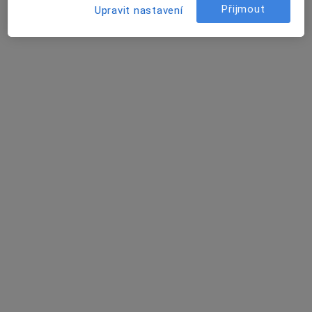
Přijmout
Upravit nastavení
114 názorů
Vránova 172, Brno
•
Mapa
MEDAPO.cz, s.r.o - ortopedická ambulance (Centrum lékařské péče, 1.NP)
Tento specialista nenabízí online rezervaci termínu na této adrese.
Rezervovat termín
MEDAPO.cz, s.r.o - ortopedická
ambulance (Centrum lékařské péče,
1.NP)