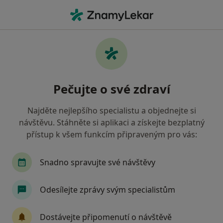
Hla
Ortoped • Brno-Královo Pole, Brno, jihomoravský
Filtry
Mapa
Ortoped, Brno-Královo Pole, Brno
Pečujte o své zdraví
Jak řadíme výsledky vyhledávání?
Najděte nejlepšího specialistu a objednejte si
návštěvu. Stáhněte si aplikaci a získejte bezplatný
Jakou pojišťovnu máte?
přístup k všem funkcím připraveným pro vás:
Všeobecná zdravotní pojišťovna
Zdravotní poj
Snadno spravujte své návštěvy
Odesílejte zprávy svým specialistům
Dostávejte připomenutí o návštěvě