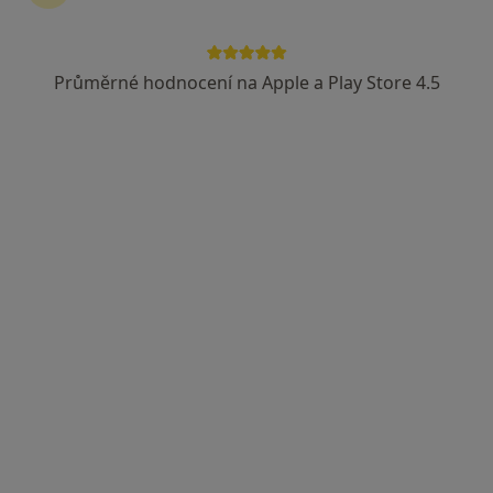
Průměrné hodnocení na Apple a Play Store 4.5
MUDr. Jan Cienciala Ph.D.
Ortoped, Chirurg
234 názorů
Žlutý kopec 6, Brno
•
Mapa
Ortopedická ordinace
Tento specialista nenabízí online rezervaci termínu na této adrese.
Rezervovat termín