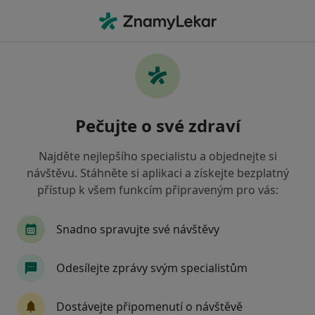
Hla
Ortoped • Brno-Medlánky, Brno, jihomoravský
Filtry
Mapa
Ortoped, Brno-Medlánky, Brno
Pečujte o své zdraví
Jak řadíme výsledky vyhledávání?
Najděte nejlepšího specialistu a objednejte si
návštěvu. Stáhněte si aplikaci a získejte bezplatný
Jakou pojišťovnu máte?
přístup k všem funkcím připraveným pro vás:
Všeobecná zdravotní pojišťovna
Zdravotní poj
Snadno spravujte své návštěvy
Odesílejte zprávy svým specialistům
Dostávejte připomenutí o návštěvě