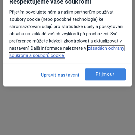
Respektujeme vaše soukromí
MEDAPO.cz, s.r.o - ortopedická
Přijetím povolujete nám a našim partnerům používat
ambulance (Centrum lékařské péče,
soubory cookie (nebo podobné technologie) ke
1.NP)
shromažďování údajů pro statistické účely a poskytování
obsahu na základě vašich zvyklostí při procházení. Své
Ortoped
preference můžete kdykoli zkontrolovat a aktualizovat v
508 názorů
nastavení. Další informace naleznete v
zásadách ochrany
Vránova 172, Brno
•
Mapa
soukromí a souborů cookie.
MEDAPO.cz, s.r.o - ortopedická ambulance (Centrum lékařské péče, 1.NP)
Přijmout
Upravit nastavení
MUDr. Martin Prýmek
MUDr. Jakub Rouchal
MUDr. Jan Sklenský
Ortoped
Ortoped
Ortoped
Tato klinika nemá specialisty s dostupnými termíny v online kalendáři
Zobrazit profil