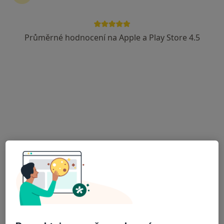
Průměrné hodnocení na Apple a Play Store 4.5
MUDr. Martin Prýmek
Ortoped
114 názorů
Vránova 172, Brno
•
Mapa
MEDAPO.cz, s.r.o - ortopedická ambulance (Centrum lékařské péče, 1.NP)
Tento specialista nenabízí online rezervaci termínu na této adrese.
Rezervovat termín