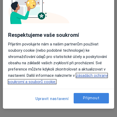
Vránova 172, Brno
•
Mapa
MEDAPO.cz, s.r.o - ortopedická ambulance (Centrum lékařské péče, 1.NP)
Tento specialista nenabízí online rezervaci termínu na této adrese.
Rezervovat termín
Respektujeme vaše soukromí
Přijetím povolujete nám a našim partnerům používat
soubory cookie (nebo podobné technologie) ke
shromažďování údajů pro statistické účely a poskytování
obsahu na základě vašich zvyklostí při procházení. Své
preference můžete kdykoli zkontrolovat a aktualizovat v
nastavení. Další informace naleznete v
zásadách ochrany
soukromí a souborů cookie.
MUDr. Jakub Rouchal
Ortoped
Přijmout
Upravit nastavení
218 názorů
Vránova 172, Brno
•
Mapa