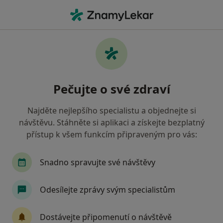
Hla
Ortoped • Brno, jihomoravský
Filtry
• 1
Mapa
Doporučení ortopedové s Česká průmyslová
Pečujte o své zdraví
zdravotní pojišťovna Brno
Jak řadíme výsledky vyhledávání?
Najděte nejlepšího specialistu a objednejte si
návštěvu. Stáhněte si aplikaci a získejte bezplatný
přístup k všem funkcím připraveným pro vás:
Snadno spravujte své návštěvy
Odesílejte zprávy svým specialistům
MUDr. Jan Cienciala Ph.D.
Dostávejte připomenutí o návštěvě
Ortoped, Chirurg