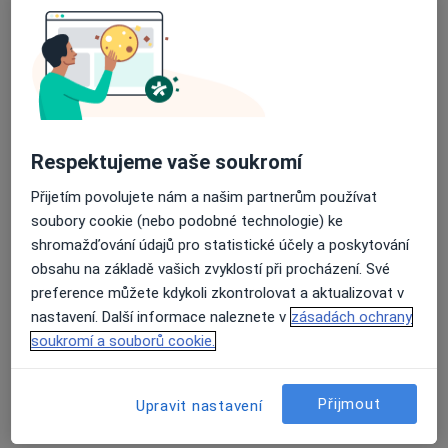
Průměrné hodnocení na Apple a Play Store 4.5
MUDr. Jan Sklenský
Ortoped
149 názorů
Respektujeme vaše soukromí
Vránova 172, Brno
•
Mapa
MEDAPO.cz, s.r.o - ortopedická ambulance (Centrum lékařské péče, 1.NP)
Přijetím povolujete nám a našim partnerům používat
Tento specialista nenabízí online rezervaci termínu na této adrese.
soubory cookie (nebo podobné technologie) ke
shromažďování údajů pro statistické účely a poskytování
Rezervovat termín
obsahu na základě vašich zvyklostí při procházení. Své
preference můžete kdykoli zkontrolovat a aktualizovat v
nastavení. Další informace naleznete v
zásadách ochrany
soukromí a souborů cookie.
Přijmout
Upravit nastavení