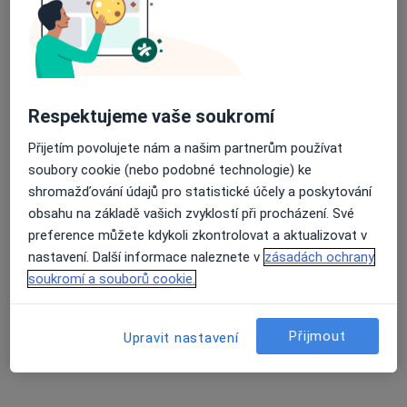
Respektujeme vaše soukromí
Přijetím povolujete nám a našim partnerům používat
soubory cookie (nebo podobné technologie) ke
Mgr. Naďa Rucká
shromažďování údajů pro statistické účely a poskytování
·
Více
obsahu na základě vašich zvyklostí při procházení. Své
Fyzioterapeut
preference můžete kdykoli zkontrolovat a aktualizovat v
25 názorů
nastavení. Další informace naleznete v
zásadách ochrany
Za divadlem 4,
•
Mapa
soukromí a souborů cookie.
Soukromá ordinace
Fyzioterapeutické konzultace
1 300 Kč
Přijmout
Upravit nastavení
Tento specialista nenabízí online rezervaci termínu na této adrese.
Rezervovat termín