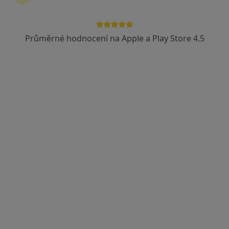
Průměrné hodnocení na Apple a Play Store 4.5
Mgr. Barbora Kroupová
·
Více
Fyzioterapeut
215 názorů
Adresa 1
Adresa 2
Adresa 3
Plotní 539/24, Brno
•
Mapa
BMphysio - Mgr. Hana LEDAHUDCOVÁ - Centrum Fyzioterapie
Fyzioterapie
od 1 200 kč
Tento specialista nenabízí online rezervaci termínu na této adrese.
Rezervovat termín