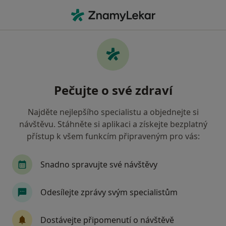
Hla
Bolesti Páteře • Brno, jihomoravský
Filtry
• 1
Mapa
Bolesti páteře Brno
Pečujte o své zdraví
Jak řadíme výsledky vyhledávání?
Najděte nejlepšího specialistu a objednejte si
návštěvu. Stáhněte si aplikaci a získejte bezplatný
Jakého specialistu hledáte?
přístup k všem funkcím připraveným pro vás:
Fyzioterapeut
Terapeut
Snadno spravujte své návštěvy
Odesílejte zprávy svým specialistům
Dostávejte připomenutí o návštěvě