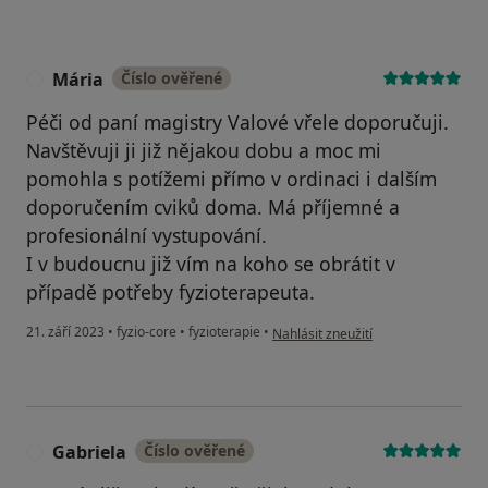
Mária
Číslo ověřené
M
Péči od paní magistry Valové vřele doporučuji.
Navštěvuji ji již nějakou dobu a moc mi
pomohla s potížemi přímo v ordinaci i dalším
doporučením cviků doma. Má příjemné a
profesionální vystupování.
I v budoucnu již vím na koho se obrátit v
případě potřeby fyzioterapeuta.
podle názoru uživatele Mária
21. září 2023
•
fyzio-core
•
fyzioterapie
•
Nahlásit zneužití
Gabriela
Číslo ověřené
G