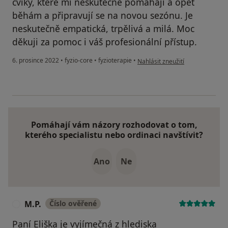
cviky, které mi neskutečně pomáhají a opět
běhám a připravují se na novou sezónu. Je
neskutečně empatická, trpělivá a milá. Moc
děkuji za pomoc i váš profesionální přístup.
podle názoru uživatele P.M.
6. prosince 2022
•
fyzio-core
•
fyzioterapie
•
Nahlásit zneužití
Pomáhají vám názory rozhodovat o tom,
kterého specialistu nebo ordinaci navštívit?
Ano
Ne
M.P.
Číslo ověřené
M
Paní Eliška je vyjímečná z hlediska