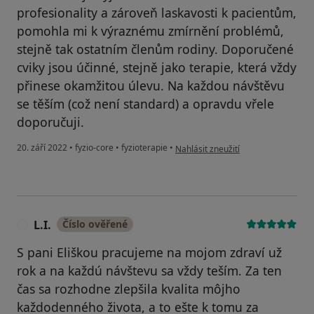
profesionality a zároveň laskavosti k pacientům,
pomohla mi k výraznému zmírnění problémů,
stejně tak ostatním členům rodiny. Doporučené
cviky jsou účinné, stejně jako terapie, která vždy
přinese okamžitou úlevu. Na každou návštěvu
se těším (což není standard) a opravdu vřele
doporučuji.
podle názoru uživatele M.P.
20. září 2022
•
fyzio-core
•
fyzioterapie
•
Nahlásit zneužití
L.I.
Číslo ověřené
L
S pani Eliškou pracujeme na mojom zdraví už
rok a na každú návštevu sa vždy teším. Za ten
čas sa rozhodne zlepšila kvalita môjho
každodenného života, a to ešte k tomu za