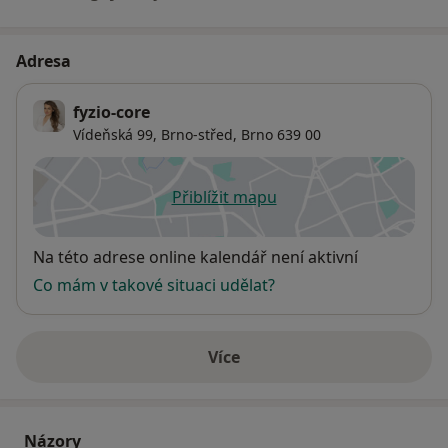
Kurz Stabilita v pohybovém systému a hluboký
stabilizační systém
Adresa
Kurz SM systém část I. a III.
Kurz Kinesiotaping (Rehasport)
fyzio-core
Pasivní účast na Spinálním kongresu
Vídeňská 99,
Brno-střed
,
Brno
639 00
Přiblížit mapu
se otevře v nové záložce
Dostupnost
Na této adrese online kalendář není aktivní
Co mám v takové situaci udělat?
Více
o adrese
Názory