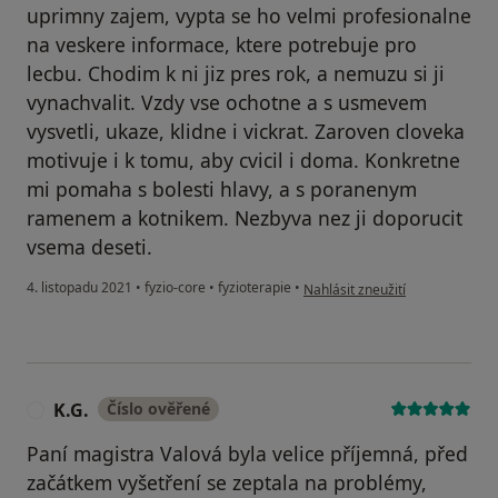
uprimny zajem, vypta se ho velmi profesionalne
na veskere informace, ktere potrebuje pro
lecbu. Chodim k ni jiz pres rok, a nemuzu si ji
vynachvalit. Vzdy vse ochotne a s usmevem
vysvetli, ukaze, klidne i vickrat. Zaroven cloveka
motivuje i k tomu, aby cvicil i doma. Konkretne
mi pomaha s bolesti hlavy, a s poranenym
ramenem a kotnikem. Nezbyva nez ji doporucit
vsema deseti.
podle názoru uživatele Martin J.
4. listopadu 2021
•
fyzio-core
•
fyzioterapie
•
Nahlásit zneužití
K.G.
Číslo ověřené
K
Paní magistra Valová byla velice příjemná, před
začátkem vyšetření se zeptala na problémy,