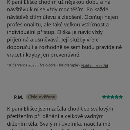
K paní Elišce chodím už nějakou dobu a na
návštěvu k ní se vždy moc těším. Po každé
návštěvě cítím úlevu a zlepšení. Oceňuji nejen
profesionalitu, ale také velkou vstřícnost a
individuální přístup. Eliška je navíc vždy
příjemná a usměvavá. Její služby vřele
doporučuji a rozhodně se sem budu pravidelně
vracet i kdyby jen preventivně.
podle názoru uživatele Gabrie
10. července 2023
•
fyzio-core
•
fyzioterapie
•
Nahlásit zneužití
P.M.
Číslo ověřené
P
K paní Elišce jsem začala chodit se svalovým
přetížením při běhání a celkově vadným
držením těla. Svaly mi uvolnila, naučila mě