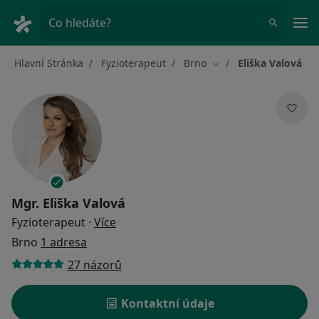
Hla
Co hledáte?
Hlavní Stránka
Fyzioterapeut
Brno
Eliška Valová
Změna města
Mgr.
Eliška Valová
o specializacích
Fyzioterapeut
·
Více
Brno
1 adresa
27 názorů
Kontaktní údaje