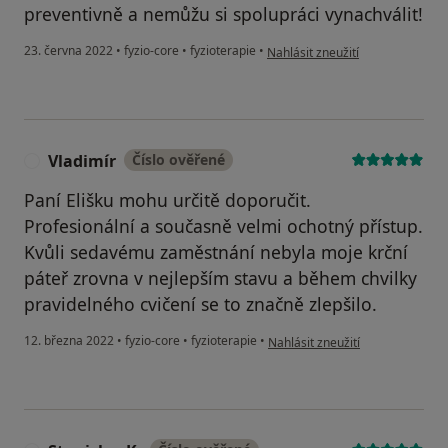
preventivně a nemůžu si spolupráci vynachválit!
podle názoru uživatele Vladimír
23. června 2022
•
fyzio-core
•
fyzioterapie
•
Nahlásit zneužití
Vladimír
Číslo ověřené
V
Paní Elišku mohu určitě doporučit.
Profesionální a současně velmi ochotný přístup.
Kvůli sedavému zaměstnání nebyla moje krční
páteř zrovna v nejlepším stavu a během chvilky
pravidelného cvičení se to značně zlepšilo.
podle názoru uživatele Vladimír
12. března 2022
•
fyzio-core
•
fyzioterapie
•
Nahlásit zneužití