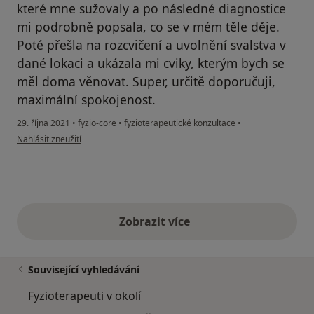
které mne sužovaly a po následné diagnostice
mi podrobně popsala, co se v mém těle děje.
Poté přešla na rozcvičení a uvolnění svalstva v
dané lokaci a ukázala mi cviky, kterým bych se
měl doma věnovat. Super, určitě doporučuji,
maximální spokojenost.
29. října 2021
•
fyzio-core
•
fyzioterapeutické konzultace
•
podle názoru uživatele K.G.
Nahlásit zneužití
Zobrazit více
výše uvedené názory
Související vyhledávání
Fyzioterapeuti v okolí