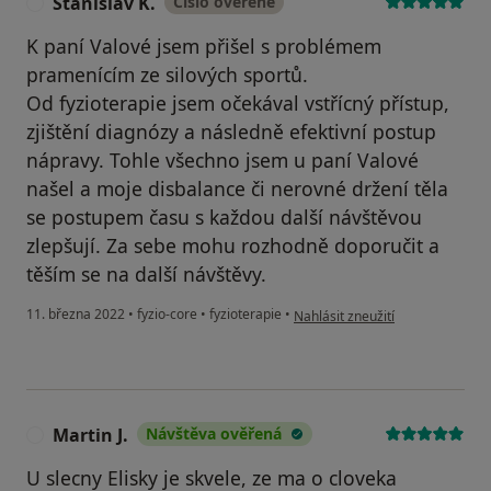
Stanislav K.
Číslo ověřené
S
K paní Valové jsem přišel s problémem
pramenícím ze silových sportů.
Od fyzioterapie jsem očekával vstřícný přístup,
zjištění diagnózy a následně efektivní postup
nápravy. Tohle všechno jsem u paní Valové
našel a moje disbalance či nerovné držení těla
se postupem času s každou další návštěvou
zlepšují. Za sebe mohu rozhodně doporučit a
těším se na další návštěvy.
podle názoru uživatele Stanislav
11. března 2022
•
fyzio-core
•
fyzioterapie
•
Nahlásit zneužití
Martin J.
Návštěva ověřená
M
U slecny Elisky je skvele, ze ma o cloveka