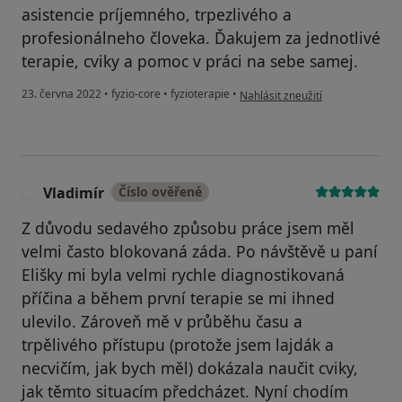
asistencie príjemného, trpezlivého a
profesionálneho človeka. Ďakujem za jednotlivé
terapie, cviky a pomoc v práci na sebe samej.
podle názoru uživatele L.I.
23. června 2022
•
fyzio-core
•
fyzioterapie
•
Nahlásit zneužití
Vladimír
Číslo ověřené
V
Z důvodu sedavého způsobu práce jsem měl
velmi často blokovaná záda. Po návštěvě u paní
Elišky mi byla velmi rychle diagnostikovaná
příčina a během první terapie se mi ihned
ulevilo. Zároveň mě v průběhu času a
trpělivého přístupu (protože jsem lajdák a
necvičím, jak bych měl) dokázala naučit cviky,
jak těmto situacím předcházet. Nyní chodím