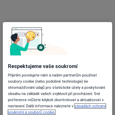
Mgr. Naďa Rucká
·
Více
Fyzioterapeut
25 názorů
Za divadlem 4,
•
Mapa
Soukromá ordinace
Respektujeme vaše soukromí
Fyzioterapeutické konzultace
1 300 Kč
Přijetím povolujete nám a našim partnerům používat
Tento specialista nenabízí online rezervaci termínu na této adrese.
soubory cookie (nebo podobné technologie) ke
shromažďování údajů pro statistické účely a poskytování
Rezervovat termín
obsahu na základě vašich zvyklostí při procházení. Své
preference můžete kdykoli zkontrolovat a aktualizovat v
nastavení. Další informace naleznete v
zásadách ochrany
soukromí a souborů cookie.