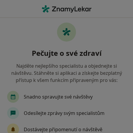
Hla
Vadné Držení Těla • Brno, jihomoravský
Filtry
• 1
Mapa
Vadné držení těla Brno
Pečujte o své zdraví
Jak řadíme výsledky vyhledávání?
Najděte nejlepšího specialistu a objednejte si
návštěvu. Stáhněte si aplikaci a získejte bezplatný
Jakého specialistu hledáte?
přístup k všem funkcím připraveným pro vás:
Fyzioterapeut
Terapeut
Pediatr
Snadno spravujte své návštěvy
Odesílejte zprávy svým specialistům
Dostávejte připomenutí o návštěvě