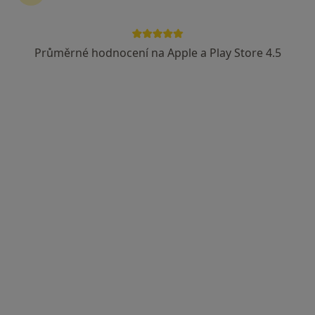
Průměrné hodnocení na Apple a Play Store 4.5
Mgr. Barbora Kroupová
·
Více
Fyzioterapeut
215 názorů
Adresa 1
Adresa 2
Adresa 3
Plotní 539/24, Brno
•
Mapa
BMphysio - Mgr. Hana LEDAHUDCOVÁ - Centrum Fyzioterapie
Fyzioterapie
od 1 200 kč
Tento specialista nenabízí online rezervaci termínu na této adrese.
Rezervovat termín