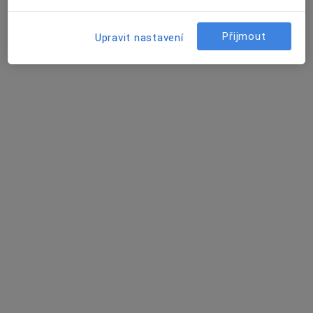
Přijmout
Upravit nastavení
Mgr. Soňa Ranušová
·
Více
Fyzioterapeut
10 názorů
Palackého třída 2522/137, Brno
•
Mapa
FYZIOSouL - Mgr. Soňa Ranušová
Diagnostické vyšetření
Hrazeno pojišťovnou
Tento specialista nenabízí online rezervaci termínu na této adrese.
Rezervovat termín