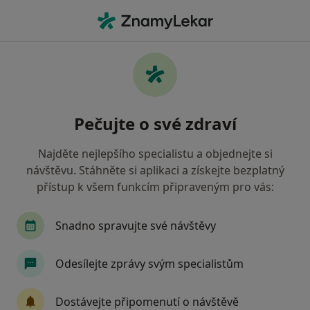
Hla
Bolení V Krku • Brno, jihomoravský
Filtry
• 1
Mapa
Bolení v krku Brno
Pečujte o své zdraví
Jak řadíme výsledky vyhledávání?
Najděte nejlepšího specialistu a objednejte si
návštěvu. Stáhněte si aplikaci a získejte bezplatný
Jakého specialistu hledáte?
přístup k všem funkcím připraveným pro vás:
Otorinolaryngolog
Praktický lékař
Pediat
Snadno spravujte své návštěvy
Odesílejte zprávy svým specialistům
Dostávejte připomenutí o návštěvě