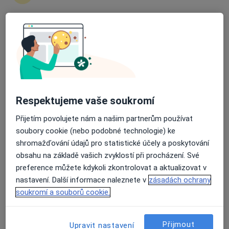
Průměrné hodnocení na Apple a Play Store 4.5
MUDr. Vendula Bartáková
·
Více
Praktický lékař
5 názorů
Obřanská 169, Brno
•
Mapa
Ordinace Obřanská s.r.o.
Respektujeme vaše soukromí
Tento specialista nenabízí online rezervaci termínu na této adrese.
Přijetím povolujete nám a našim partnerům používat
soubory cookie (nebo podobné technologie) ke
Rezervovat termín
shromažďování údajů pro statistické účely a poskytování
obsahu na základě vašich zvyklostí při procházení. Své
preference můžete kdykoli zkontrolovat a aktualizovat v
nastavení. Další informace naleznete v
zásadách ochrany
soukromí a souborů cookie.
Přijmout
Upravit nastavení