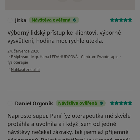
Jitka
Návštěva ověřená
J
Výborný lidský přístup ke klientovi, výborné
vysvětlení, hodina moc rychle utekla.
24. července 2026
•
BMphysio - Mgr. Hana LEDAHUDCOVÁ - Centrum Fyzioterapie
•
fyzioterapie
podle názoru uživatele Jitka
•
Nahlásit zneužití
Daniel Orgoník
Návštěva ověřená
D
Naprosto super. Paní fyzioterapeutka mě skvěle
protáhla a uvolnila a i když jsem od jedné
návštěvy nečekal zázraky, tak jsem až příjemně
překvapený. Bolest z přetížení je výrazně menší