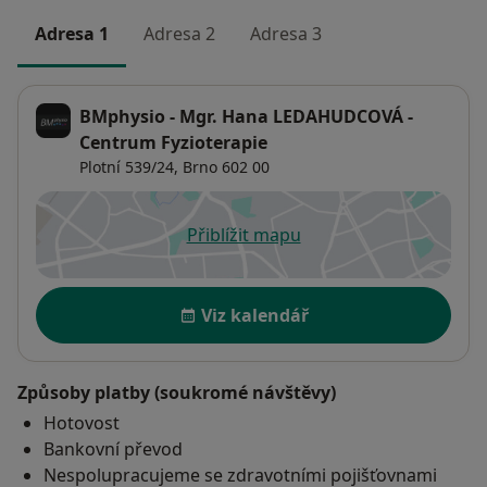
Adresa 1
Adresa 2
Adresa 3
BMphysio - Mgr. Hana LEDAHUDCOVÁ -
Centrum Fyzioterapie
Plotní 539/24,
Brno
602 00
Přiblížit mapu
se otevře v nové záložce
Dostupnost
Viz kalendář
Způsoby platby (soukromé návštěvy)
Hotovost
Bankovní převod
Nespolupracujeme se zdravotními pojišťovnami