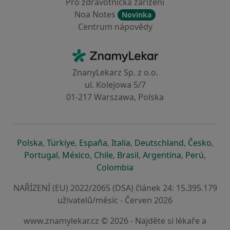
Pro zdravotnická zařízení
Noa Notes
Novinka
Centrum nápovědy
Kontakt
ZnamyLekar - Hlavní stránka
ZnanyLekarz Sp. z o.o.
ul. Kolejowa 5/7
01-217 Warszawa, Polska
se otevře v nové záložce
se otevře v nové záložce
se otevře v nové záložce
se otevře v nové záložce
se otevře v 
se o
Polska
,
Türkiye
,
España
,
Italia
,
Deutschland
,
Česko
,
se otevře v nové záložce
se otevře v nové záložce
se otevře v nové záložce
se otevře v nové záložc
se otevře v 
se ote
Portugal
,
México
,
Chile
,
Brasil
,
Argentina
,
Perú
,
se otevře v nové záložce
Colombia
NAŘÍZENÍ (EU) 2022/2065 (DSA) článek 24: 15.395.179
uživatelů/měsíc - Červen 2026
www.znamylekar.cz © 2026 - Najděte si lékaře a