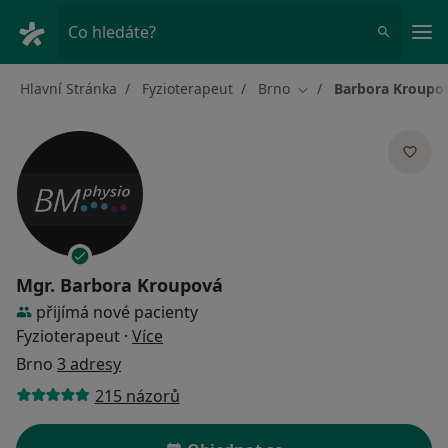
Hla
Co hledáte?
Hlavní Stránka
Fyzioterapeut
Brno
Barbora Kroupo
Změna města
Mgr.
Barbora Kroupová
přijímá nové pacienty
o specializacích
Fyzioterapeut
·
Více
Brno
3 adresy
215 názorů