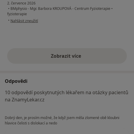
2. července 2026
•
BMphysio - Mgr. Barbora KROUPOVÁ - Centrum Fyzioterapie
•
fyzioterapie
podle názoru uživatele Eva
•
Nahlásit zneužití
Zobrazit více
výše uvedené názory
Odpovědi
10 odpovědí poskytnutých lékařem na otázky pacientů
na ZnamyLekar.cz
Dobrý den, je prosím možné, že když jsem měla zlomené obě kloubni
hlavice čelisti s dislokací a nedo