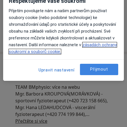
Respektujeme vaše soukromí
Přijetím povolujete nám a našim partnerům používat
soubory cookie (nebo podobné technologie) ke
Zobrazit galerii (11)
shromažďování údajů pro statistické účely a poskytování
obsahu na základě vašich zvyklostí při procházení. Své
preference můžete kdykoli zkontrolovat a aktualizovat v
Více
o zkušenostech
nastavení. Další informace naleznete v
zásadách ochrany
soukromí a souborů cookie.
Zprávy
Přijmout
Upravit nastavení
Mgr. Barbora Kroupová
Plotní 539/24, Brno 602 00
TEAM BMphysio: více na webu
Mgr. Barbora KROUPOVÁ(MORÁVKOVÁ) -
sportovní fyzioterapeut (+420 723 158 665),
Mgr. Hana LEDAHUDCOVÁ - viscerální
fyzioterapeut (+420 774 199 844),
Fyzio - Julie OBERMANNOVÁ- dle informací na
Přečtěte si více