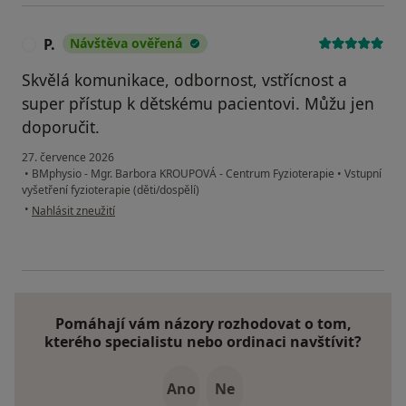
P.
Návštěva ověřená
P
Skvělá komunikace, odbornost, vstřícnost a
super přístup k dětskému pacientovi. Můžu jen
doporučit.
27. července 2026
•
BMphysio - Mgr. Barbora KROUPOVÁ - Centrum Fyzioterapie
•
Vstupní
vyšetření fyzioterapie (děti/dospělí)
podle názoru uživatele P.
•
Nahlásit zneužití
Pomáhají vám názory rozhodovat o tom,
kterého specialistu nebo ordinaci navštívit?
Ano
Ne