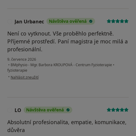
Jan Urbanec
Návštěva ověřená
J
Není co vytknout. Vše proběhlo perfektně.
Příjemné prostředí. Paní magistra je moc milá a
profesionální.
9. července 2026
•
BMphysio - Mgr. Barbora KROUPOVÁ - Centrum Fyzioterapie
•
fyzioterapie
podle názoru uživatele Jan Urbanec
•
Nahlásit zneužití
LO
Návštěva ověřená
L
Absolutní profesionalita, empatie, komunikace,
důvěra