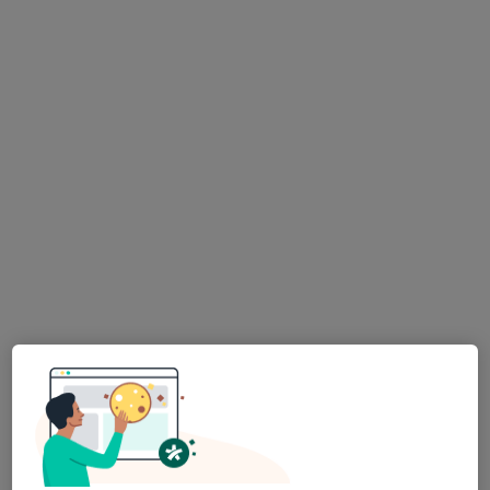
Mgr. David Lisický
Fyzioterapeut
12 názorů
Vodní 1004/25, Prostějov
•
Mapa
FYZIOLINE rehabilitace
Tento specialista nenabízí online rezervaci termínu na této adrese.
Rezervovat termín
MUDr. Václav Meluzín