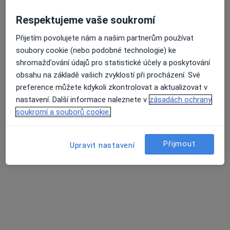
Fyzioterapeut
11 názorů
Respektujeme vaše soukromí
Přijetím povolujete nám a našim partnerům používat
Adresa 1
Adresa 2
soubory cookie (nebo podobné technologie) ke
shromažďování údajů pro statistické účely a poskytování
Tyršova 414, Konice
•
Mapa
obsahu na základě vašich zvyklostí při procházení. Své
Odborný lékař léčebné rehabilitace
preference můžete kdykoli zkontrolovat a aktualizovat v
Tento specialista nenabízí online rezervaci termínu na této adrese.
nastavení. Další informace naleznete v
zásadách ochrany
soukromí a souborů cookie.
Rezervovat termín
Přijmout
Upravit nastavení
K dispozici jsou specialisté
Tito specialisté se nacházejí mimo Konice,
olomoucký, v oblastech blízkých vašemu
vyhledávání.