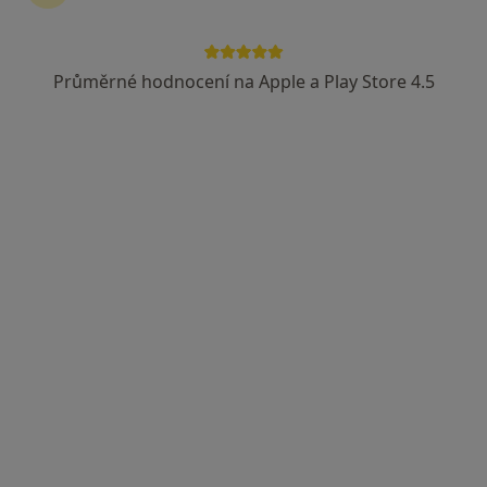
Průměrné hodnocení na Apple a Play Store 4.5
Mgr. Radek Hofman
Fyzioterapeut
Litovel, Sušilova 143, Litovel
•
Mapa
Masáže RH
Tento specialista nenabízí online rezervaci termínu na této adrese.
Rezervovat termín