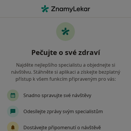
Hla
Fyzioterapeut • Konice, olomoucký
Filtry
Mapa
Fyzioterapeut Konice
Pečujte o své zdraví
Jak řadíme výsledky vyhledávání?
Najděte nejlepšího specialistu a objednejte si
návštěvu. Stáhněte si aplikaci a získejte bezplatný
Jakou pojišťovnu máte?
přístup k všem funkcím připraveným pro vás:
Oborová zdravotní pojišťovna
Snadno spravujte své návštěvy
Odesílejte zprávy svým specialistům
Dostávejte připomenutí o návštěvě