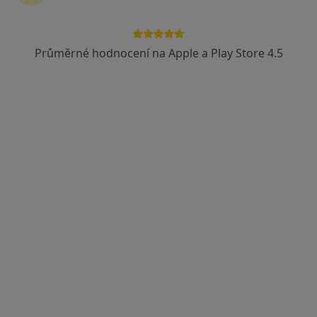
Mgr. Jiří Herbert Procházka
·
Více
Fyzioterapeut
Průměrné hodnocení na Apple a Play Store 4.5
5 názorů
Horní Lán 1310/10A, Olomouc
•
Mapa
iFyzio
Tento specialista nenabízí online rezervaci termínu na této adrese.
Rezervovat termín
Mgr. Jana Kopová