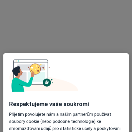
17 názorů
Erbenova 5, Olomouc
•
Mapa
Tento specialista nenabízí online rezervaci termínu na této adrese.
Rezervovat termín
K dispozici jsou specialisté
Tito specialisté se nacházejí mimo Litovel,
olomoucký, v oblastech blízkých vašemu
vyhledávání.
Respektujeme vaše soukromí
Přijetím povolujete nám a našim partnerům používat
soubory cookie (nebo podobné technologie) ke
shromažďování údajů pro statistické účely a poskytování