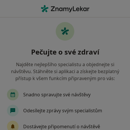
Hla
Fyzioterapeut • Litovel, olomoucký
Filtry
Mapa
Fyzioterapeut Litovel
Pečujte o své zdraví
Jak řadíme výsledky vyhledávání?
Najděte nejlepšího specialistu a objednejte si
návštěvu. Stáhněte si aplikaci a získejte bezplatný
Jakou pojišťovnu máte?
přístup k všem funkcím připraveným pro vás:
Snadno spravujte své návštěvy
Odesílejte zprávy svým specialistům
Dostávejte připomenutí o návštěvě