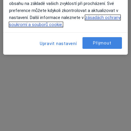
obsahu na základě vašich zvyklostí při procházení. Své
preference můžete kdykoli zkontrolovat a aktualizovat v
Mgr. Barbora Kroupová
nastavení. Další informace naleznete v
zásadách ochrany
·
Více
Fyzioterapeut
soukromí a souborů cookie.
215 názorů
Adresa 1
Adresa 2
Adresa 3
Přijmout
Upravit nastavení
Plotní 539/24, Brno
•
Mapa
BMphysio - Mgr. Hana LEDAHUDCOVÁ - Centrum Fyzioterapie
Fyzioterapie
od 1 200 kč
Tento specialista nenabízí online rezervaci termínu na této adrese.
Rezervovat termín