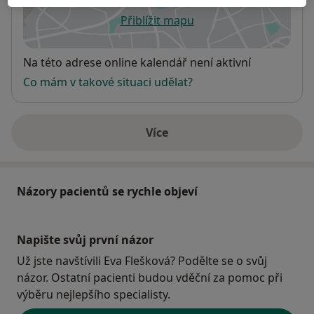
Přiblížit mapu
se otevře v nové záložce
Dostupnost
Na této adrese online kalendář není aktivní
Co mám v takové situaci udělat?
Více
o adrese
Názory pacientů se rychle objeví
Napište svůj první názor
Už jste navštívili Eva Flešková? Podělte se o svůj
názor. Ostatní pacienti budou vděční za pomoc při
výběru nejlepšího specialisty.