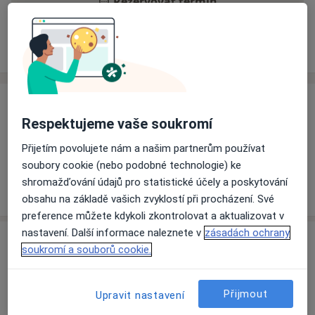
Rezervovat termín
Ceník
Adresy
Názory pacientů
Ceník
Respektujeme vaše soukromí
Informace o službách a cenách nejsou k dispozici
Přijetím povolujete nám a našim partnerům používat
Tento specialista ještě nepřidával žádné informace o
soubory cookie (nebo podobné technologie) ke
svých službách.
shromažďování údajů pro statistické účely a poskytování
obsahu na základě vašich zvyklostí při procházení. Své
preference můžete kdykoli zkontrolovat a aktualizovat v
nastavení. Další informace naleznete v
zásadách ochrany
Adresa
soukromí a souborů cookie.
Rehabilitace
U Ambulatoria 5,
Olomouc
77200
Přijmout
Upravit nastavení