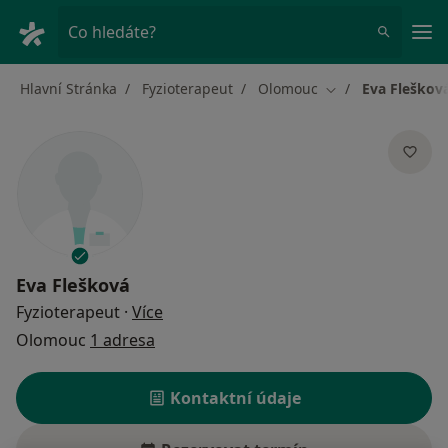
Hla
Co hledáte?
Hlavní Stránka
Fyzioterapeut
Olomouc
Eva Fleškov
Změna města
Eva Flešková
o specializacích
Fyzioterapeut
·
Více
Olomouc
1 adresa
Kontaktní údaje