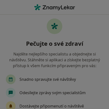
Hla
Fyzioterapeut • Zlín, zlínský
Filtry
Mapa
Fyzioterapeut Zlín
Pečujte o své zdraví
Jak řadíme výsledky vyhledávání?
Najděte nejlepšího specialistu a objednejte si
návštěvu. Stáhněte si aplikaci a získejte bezplatný
Jakou pojišťovnu máte?
přístup k všem funkcím připraveným pro vás:
Oborová zdravotní pojišťovna
Snadno spravujte své návštěvy
Odesílejte zprávy svým specialistům
Dostávejte připomenutí o návštěvě