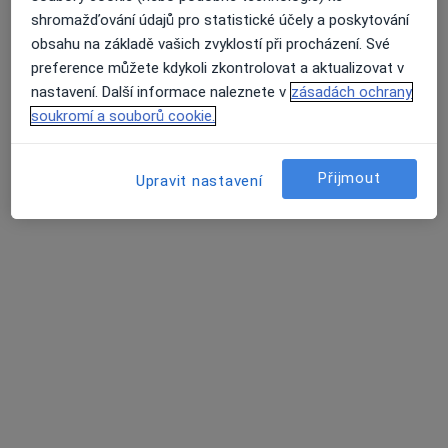
shromažďování údajů pro statistické účely a poskytování
obsahu na základě vašich zvyklostí při procházení. Své
preference můžete kdykoli zkontrolovat a aktualizovat v
Mgr. Barbora Kroupová
nastavení. Další informace naleznete v
zásadách ochrany
·
Více
Fyzioterapeut
soukromí a souborů cookie.
215 názorů
Adresa 1
Adresa 2
Adresa 3
Přijmout
Upravit nastavení
Plotní 539/24, Brno
•
Mapa
BMphysio - Mgr. Hana LEDAHUDCOVÁ - Centrum Fyzioterapie
Fyzioterapie
od 1 200 kč
Tento specialista nenabízí online rezervaci termínu na této adrese.
Rezervovat termín