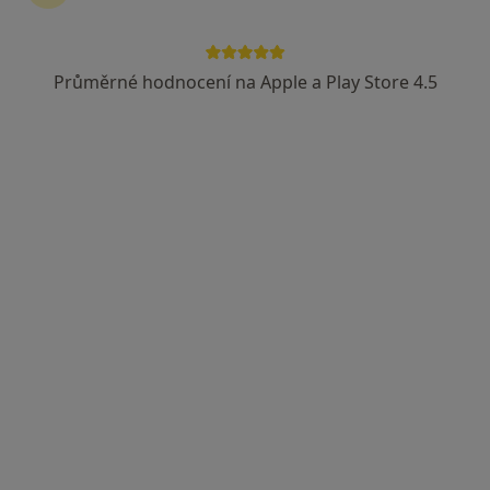
Průměrné hodnocení na Apple a Play Store 4.5
Mgr. Zuzana Adamová
·
Více
Fyzioterapeut
U VÁS DOMA, Zlín
•
Mapa
Baby Balance (https://www.baby-balance.cz)
Diagnostické vyšetření
850 Kč
Tento specialista nenabízí online rezervaci termínu na této adrese.
Rezervovat termín