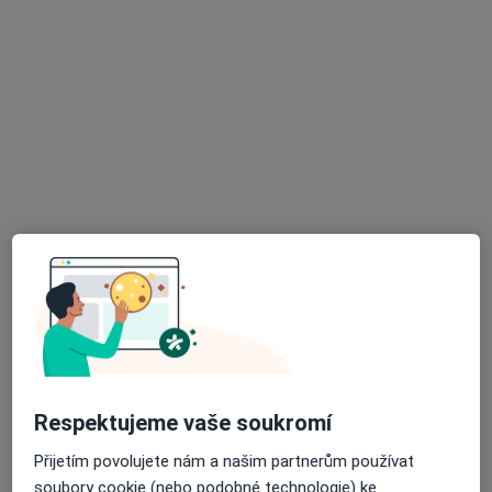
Fyzioterapeut
Komenského 5 , Fryšták
•
Mapa
Gyn-fyz Baby-fyz Irena Šťastná, DiS.
Rehabilitační léčba některých druhů funkční sterility metodou L. Mojžíšové
Cena nebyla přidána
Tento specialista nenabízí online rezervaci termínu na této adrese.
Rezervovat termín
K dispozici jsou specialisté
Tito specialisté se nacházejí mimo Zlín, zlínský, v
oblastech blízkých vašemu vyhledávání.
Respektujeme vaše soukromí
Přijetím povolujete nám a našim partnerům používat
soubory cookie (nebo podobné technologie) ke