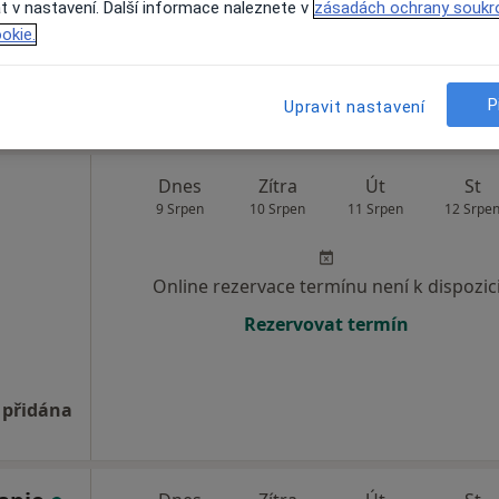
t v nastavení. Další informace naleznete v
zásadách ochrany soukr
Rezervovat termín
okie.
P
Upravit nastavení
Dnes
Zítra
Út
St
9 Srpen
10 Srpen
11 Srpen
12 Srpe
Online rezervace termínu není k dispozic
Rezervovat termín
 přidána