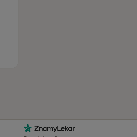
Čt
Pá
So
n
13 Srpen
14 Srpen
15 Srpen
i
Kontakt
ZnamyLekar - Hlavní stránka