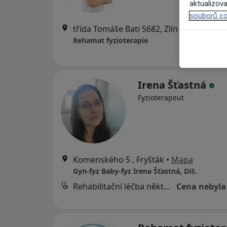
aktualizova
souborů co
třída Tomáše Bati 5682, Zlín
•
Mapa
Rehamat fyzioterapie
Irena Šťastná
Fyzioterapeut
Komenského 5 , Fryšták
•
Mapa
Gyn-fyz Baby-fyz Irena Šťastná, DiS.
Rehabilitační léčba některých druhů funkční sterility metodou L. Mojžíšové
Cena nebyla