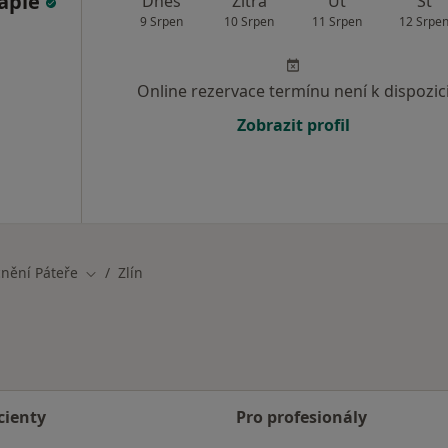
rapie
Dnes
Zítra
Út
St
9 Srpen
10 Srpen
11 Srpen
12 Srpe
Online rezervace termínu není k dispozic
Zobrazit profil
nění Páteře
Zlín
Změna města
cienty
Pro profesionály