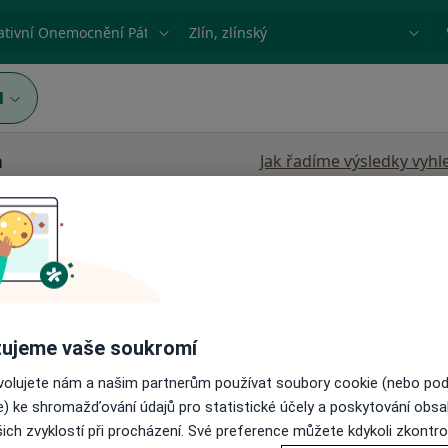
ace, nemoc nebo příjmení
Město nebo region
1
n
Jak řadíme výsledky vyhl
ujeme vaše soukromí
na
Dnes
Zítra
Út
St
9 Srpen
10 Srpen
11 Srpen
12 Srpe
ovolujete nám a našim partnerům používat soubory cookie (nebo po
e) ke shromažďování údajů pro statistické účely a poskytování obs
ich zvyklostí při procházení. Své preference můžete kdykoli zkontro
Online rezervace termínu není k dispozic