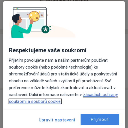
Rezervovat termín
Ceník
Adresy
Názory pacientů
Ceník
Respektujeme vaše soukromí
Informace o službách a cenách nejsou k dispozici
Přijetím povolujete nám a našim partnerům používat
Tento specialista ještě nepřidával žádné informace o
soubory cookie (nebo podobné technologie) ke
svých službách.
shromažďování údajů pro statistické účely a poskytování
obsahu na základě vašich zvyklostí při procházení. Své
preference můžete kdykoli zkontrolovat a aktualizovat v
nastavení. Další informace naleznete v
zásadách ochrany
Adresa
soukromí a souborů cookie.
Meditime s.r.o. - Praktická ambulance
třída Tomáše Bati 3910,
Zlín
760 01
Přijmout
Upravit nastavení