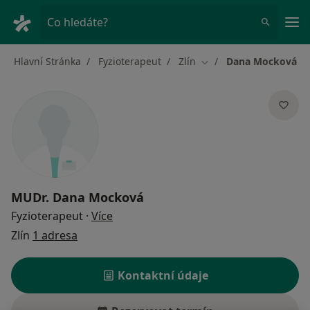
Hla
Co hledáte?
Hlavní Stránka
Fyzioterapeut
Zlín
Dana Mocková
Změna města
MUDr.
Dana Mocková
o specializacích
Fyzioterapeut
·
Více
Zlín
1 adresa
Kontaktní údaje