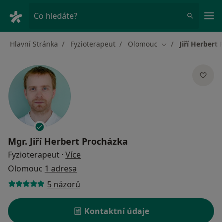
Hla
Co hledáte?
Hlavní Stránka
Fyzioterapeut
Olomouc
Jiří Herbert
Změna města
Mgr.
Jiří Herbert Procházka
o specializacích
Fyzioterapeut
·
Více
Olomouc
1 adresa
5 názorů
Kontaktní údaje