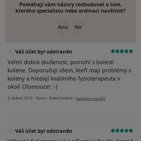
Pomáhají vám názory rozhodovat o tom,
kterého specialistu nebo ordinaci navštívit?
Ano
Ne
Váš účet byl odstraněn
Velmi dobrá zkušenost, pomohl s bolestí
kolene. Doporučuji všem, kteří mají problémy s
koleny a hledají kvalitního fyzioterapeuta v
okolí Olomouce! :-)
podle názoru uživatele Váš účet byl 
3. dubna 2019
•
iFyzio
•
Bolest kolene
•
Nahlásit zneužití
Váš účet byl odstraněn