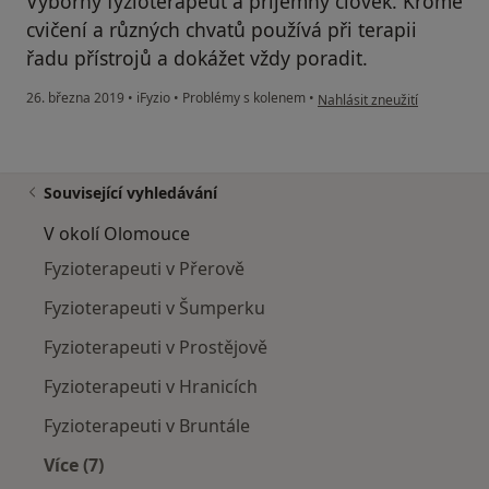
Výborný fyzioterapeut a příjemný člověk. Kromě
cvičení a různých chvatů používá při terapii
řadu přístrojů a dokážet vždy poradit.
podle názoru uživatele Váš 
26. března 2019
•
iFyzio
•
Problémy s kolenem
•
Nahlásit zneužití
Související vyhledávání
V okolí Olomouce
Fyzioterapeuti v Přerově
Fyzioterapeuti v Šumperku
Fyzioterapeuti v Prostějově
Fyzioterapeuti v Hranicích
Fyzioterapeuti v Bruntále
Více (7)