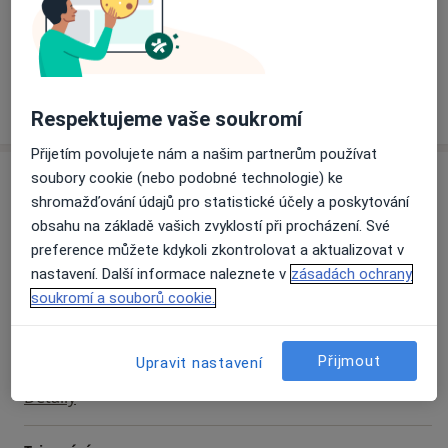
Sportovní úrazy
Bolesti kloubů
Skolióza
a11y_sr_more_diseases
Bolesti páteře
Bolesti zad
+3
Více
o zkušenostech
Respektujeme vaše soukromí
Přijetím povolujete nám a našim partnerům používat
Služby a ceník služeb
soubory cookie (nebo podobné technologie) ke
shromažďování údajů pro statistické účely a poskytování
Cvičení
obsahu na základě vašich zvyklostí při procházení. Své
Detaily
preference můžete kdykoli zkontrolovat a aktualizovat v
nastavení. Další informace naleznete v
zásadách ochrany
Poúrazová rehabilitace
soukromí a souborů cookie.
Detaily
Přijmout
Upravit nastavení
Ultrazvuk
Detaily