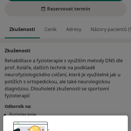
Rezervovat termín
Zkušenosti
Ceník
Adresy
Názory pacientů (
Zkušenosti
Rehabilitace a fyzioterapie s využitím metody DNS dle
prof. Koláře, dalších technik na podkladě
neurofyziologického cvičení, které je využitelné jak u
potížích s ortopedickou, ale také neurologickou
diagnózou. Dlouholeté zkušenosti se sportovní
fyzioterapií
Odborník na:
Fyzioterapie
Hlavní léčená onemocnění