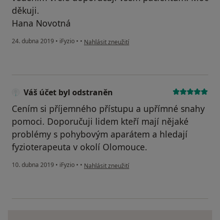
děkuji.
Hana Novotná
podle názoru uživatele Váš účet byl odstraněn
24. dubna 2019
•
iFyzio
•
•
Nahlásit zneužití
Váš účet byl odstraněn
Cením si příjemného přístupu a upřímné snahy
pomoci. Doporučuji lidem kteří mají nějaké
problémy s pohybovým aparátem a hledají
fyzioterapeuta v okolí Olomouce.
podle názoru uživatele Váš účet byl odstraněn
10. dubna 2019
•
iFyzio
•
•
Nahlásit zneužití