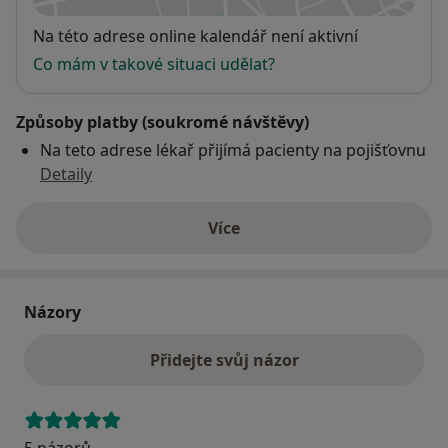
Dostupnost
Na této adrese online kalendář není aktivní
Co mám v takové situaci udělat?
Způsoby platby (soukromé návštěvy)
Na teto adrese lékař přijímá pacienty na pojišťovnu
Detaily
Více
o adrese
Názory
Přidejte svůj názor