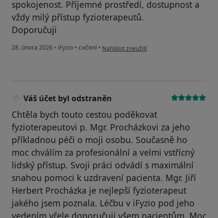
spokojenost. Příjemné prostředí, dostupnost a
vždy milý přístup fyzioterapeutů.
Doporučuji
podle názoru uživatele Kateřina Dominiko
28. února 2026
•
iFyzio
•
cvičení
•
Nahlásit zneužití
Váš účet byl odstraněn
Chtěla bych touto cestou poděkovat
fyzioterapeutovi p. Mgr. Procházkovi za jeho
příkladnou péči o moji osobu. Současně ho
moc chválím za profesionální a velmi vstřícný
lidský přístup. Svoji práci odvádí s maximální
snahou pomoci k uzdravení pacienta. Mgr. Jiří
Herbert Procházka je nejlepší fyzioterapeut
jakého jsem poznala. Léčbu v iFyzio pod jeho
vedením vřele doporučuji všem pacientům. Moc