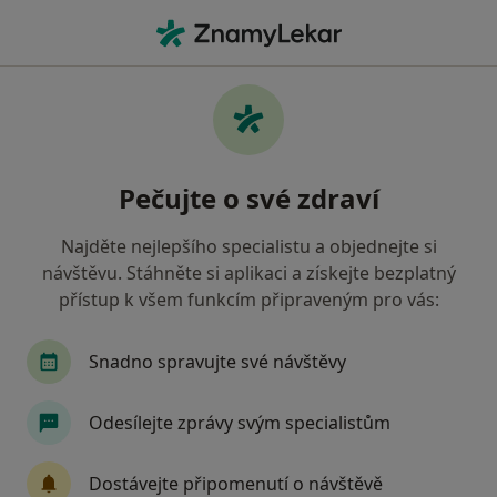
Hla
Fyzioterapie • Olomouc, olomoucký
Filtry
• 1
Mapa
Fyzioterapie Olomouc
Pečujte o své zdraví
Jak řadíme výsledky vyhledávání?
Najděte nejlepšího specialistu a objednejte si
návštěvu. Stáhněte si aplikaci a získejte bezplatný
Jakého specialistu hledáte?
přístup k všem funkcím připraveným pro vás:
Fyzioterapeut
Logoped
Ortoped
Snadno spravujte své návštěvy
Odesílejte zprávy svým specialistům
Dostávejte připomenutí o návštěvě