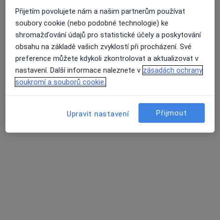
Přijetím povolujete nám a našim partnerům používat
soubory cookie (nebo podobné technologie) ke
shromažďování údajů pro statistické účely a poskytování
Mgr. Jiří Herbert Procházka
obsahu na základě vašich zvyklostí při procházení. Své
·
Více
Fyzioterapeut
preference můžete kdykoli zkontrolovat a aktualizovat v
5 názorů
nastavení. Další informace naleznete v
zásadách ochrany
soukromí a souborů cookie.
Horní Lán 1310/10A, Olomouc
•
Mapa
iFyzio
Fyzioterapie
Cena nebyla přidána
Přijmout
Upravit nastavení
Tento specialista nenabízí online rezervaci termínu na této adrese.
Rezervovat termín