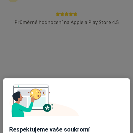
Průměrné hodnocení na Apple a Play Store 4.5
MUDr. Kristián Holibka
Ortoped
68 názorů
Erbenova 122/5, Olomouc
•
Mapa
Medicoms Olomouc
Fyzioterapie
Cena nebyla přidána
Tento specialista nenabízí online rezervaci termínu na této adrese.
Rezervovat termín
Respektujeme vaše soukromí