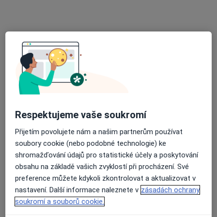
U výstaviště 182/8, Přerov
•
Mapa
Angiocorplus s.r.o.
Tento specialista nenabízí online rezervaci termínu na této adrese.
Rezervovat termín
Respektujeme vaše soukromí
Přijetím povolujete nám a našim partnerům používat
soubory cookie (nebo podobné technologie) ke
shromažďování údajů pro statistické účely a poskytování
Poliklinika Olomouc s.r.o.
obsahu na základě vašich zvyklostí při procházení. Své
·
Více
Kardiolog, Chirurg, Dermatolog
preference můžete kdykoli zkontrolovat a aktualizovat v
57 názorů
nastavení. Další informace naleznete v
zásadách ochrany
soukromí a souborů cookie.
třída Svobody 1067/32, Olomouc
•
Mapa
Poliklinika Olomouc s.r.o.