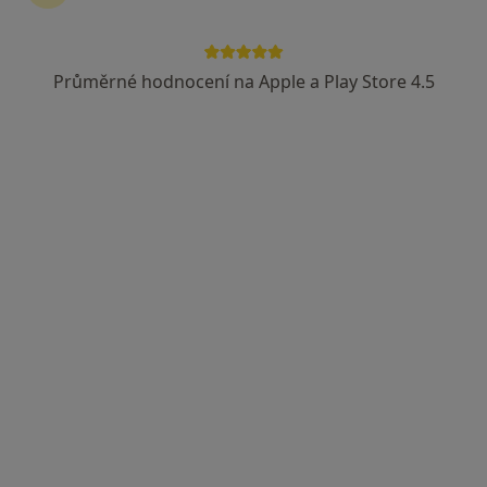
FETMED - Centrum fetální medicíny,
genetiky a gynekologie
Průměrné hodnocení na Apple a Play Store 4.5
·
Více
Kardiolog, Diagnostik, Genetik
Horní lán 1200/13, Olomouc
•
Mapa
FETMED - Centrum fetální medicíny, genetiky a gynekologie
Tato klinika nemá specialisty s dostupnými termíny v online kalendáři
Zobrazit profil
Roman Cerman