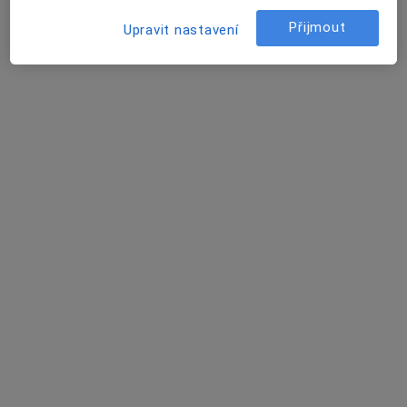
Tato klinika nemá specialisty s dostupnými termíny v online kalendáři
Přijmout
Upravit nastavení
Zobrazit profil
Nemocnice Šternberk
·
Více
Kardiolog, Anesteziolog, Chirurg
Jivavská 20, Šternberk
•
Mapa
Nemocnice Šternberk
Tato klinika nemá specialisty s dostupnými termíny v online kalendáři