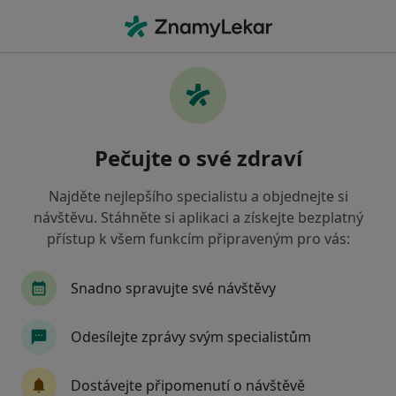
Hla
Kardiolog • Olomouc, olomoucký
Filtry
Mapa
Kardiolog Olomouc
Pečujte o své zdraví
Jak řadíme výsledky vyhledávání?
Najděte nejlepšího specialistu a objednejte si
návštěvu. Stáhněte si aplikaci a získejte bezplatný
Jakou pojišťovnu máte?
přístup k všem funkcím připraveným pro vás:
Snadno spravujte své návštěvy
Odesílejte zprávy svým specialistům
Dostávejte připomenutí o návštěvě