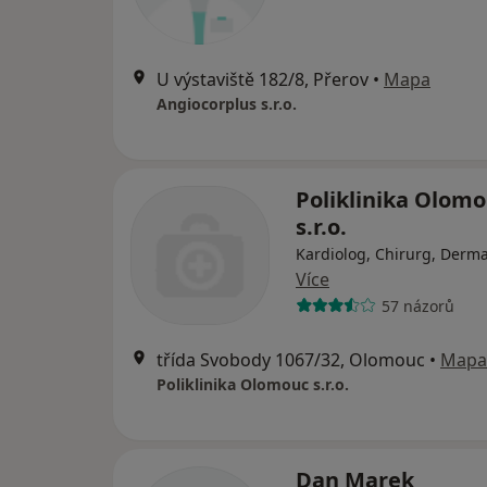
U výstaviště 182/8, Přerov
•
Mapa
Angiocorplus s.r.o.
Poliklinika Olom
s.r.o.
Kardiolog, Chirurg, Derm
Více
57 názorů
třída Svobody 1067/32, Olomouc
•
Mapa
Poliklinika Olomouc s.r.o.
Dan Marek