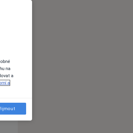
Út
St
Čt
n
11 Srpen
12 Srpen
13 Srpen
i
dobné
ahu na
lovat a
omí a
řijmout
Út
St
Čt
n
11 Srpen
12 Srpen
13 Srpen