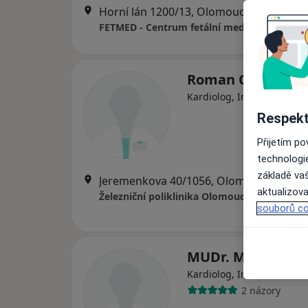
Horní lán 1200/13, Olomouc
•
Mapa
Roman Cerman
Kardiolog, Internista
Respekt
Přijetím p
technologi
základě vaš
Jeremenkova 40/1056, Olomouc
•
Mapa
aktualizova
Železniční poliklinika Olomouc
souborů co
MUDr. Milan Rano
·
Víc
Kardiolog, Internista
2 názory