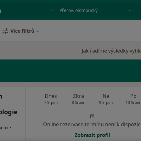
ace, nemoc nebo příjmení
Město nebo region
Více filtrů
Jak řadíme výsledky vyhl
m
Dnes
Zítra
Ne
Po
7 Srpen
8 Srpen
9 Srpen
10 Srpe
ologie
Online rezervace termínu není k dispozic
·
etik
Zobrazit profil