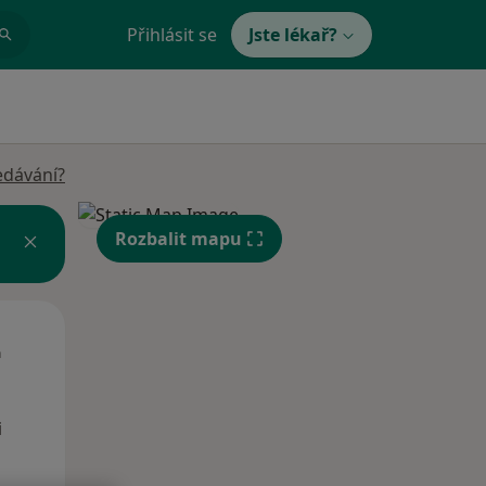
Přihlásit se
Jste lékař?
edávání?
Rozbalit mapu
Út
St
Čt
n
11 Srpen
12 Srpen
13 Srpen
i