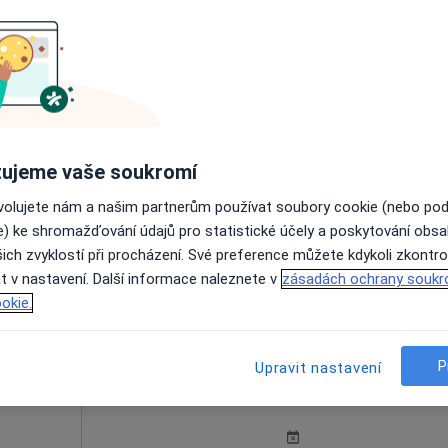
FETMED - Centrum fetální medicíny, genetiky a gynekologie
Dnes
Zítra
Ne
Po
7 Srpen
8 Srpen
9 Srpen
10 Srpe
ujeme vaše soukromí
Online rezervace termínu není k dispozic
ovolujete nám a našim partnerům používat soubory cookie (nebo po
e) ke shromažďování údajů pro statistické účely a poskytování obs
Rezervovat termín
ich zvyklostí při procházení. Své preference můžete kdykoli zkontro
t v nastavení. Další informace naleznete v
zásadách ochrany soukr
okie.
P
Upravit nastavení
staj
Dnes
Zítra
Ne
Po
7 Srpen
8 Srpen
9 Srpen
10 Srpe
e