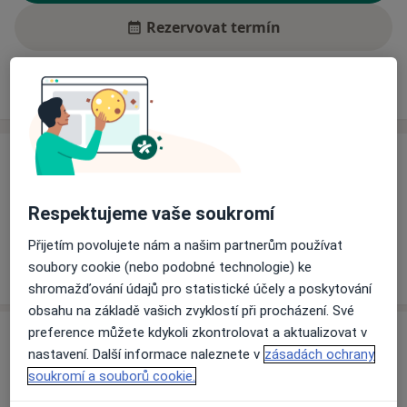
Rezervovat termín
Ceník
Adresy
Názory pacientů (1)
Ceník
Informace o službách a cenách nejsou k dispozici
Respektujeme vaše soukromí
Tento specialista ještě nepřidával žádné informace o
svých službách.
Přijetím povolujete nám a našim partnerům používat
soubory cookie (nebo podobné technologie) ke
shromažďování údajů pro statistické účely a poskytování
obsahu na základě vašich zvyklostí při procházení. Své
preference můžete kdykoli zkontrolovat a aktualizovat v
Adresa
nastavení. Další informace naleznete v
zásadách ochrany
soukromí a souborů cookie.
Ordinace
Dvořákova 75,
Přerov
750 02