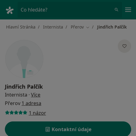
Hla
Co hledáte?
Hlavní Stránka
Internista
Přerov
Jindřich Palčík
Změna města
Jindřich Palčík
o specializacích
Internista
·
Více
Přerov
1 adresa
1 názor
Kontaktní údaje