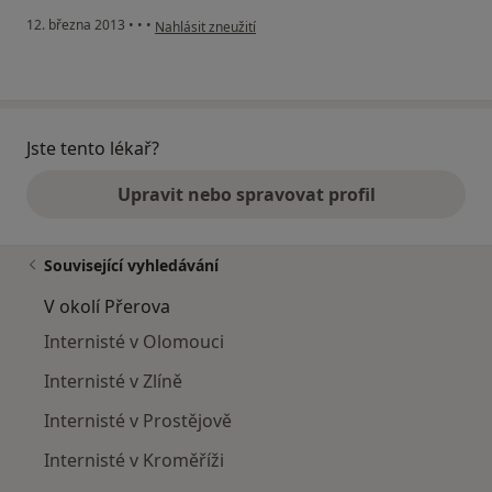
podle názoru uživatele Váš účet byl odstraněn
12. března 2013
•
•
•
Nahlásit zneužití
Jste tento lékař?
Upravit nebo spravovat profil
Související vyhledávání
V okolí Přerova
Internisté v Olomouci
Internisté v Zlíně
Internisté v Prostějově
Internisté v Kroměříži