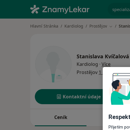
specializ
Hlavní Stránka
Kardiolog
Prostějov
Stani
Změna mě
Stanislava Kvíčalová
o special
Kardiolog
·
Více
Prostějov
1 adresa
Kontaktní údaje
Respekt
Ceník
Adresy
Přijetím p