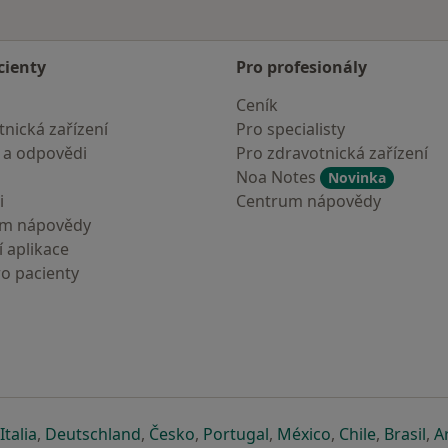
cienty
Pro profesionály
Ceník
nická zařízení
Pro specialisty
 a odpovědi
Pro zdravotnická zařízení
Noa Notes
Novinka
i
Centrum nápovědy
um nápovědy
 aplikace
ro pacienty
záložce
 v nové záložce
e otevře v nové záložce
se otevře v nové záložce
se otevře v nové záložce
se otevře v nové záložce
se otevře v nové záložc
se otevře v nov
se otevře
se 
Italia
,
Deutschland
,
Česko
,
Portugal
,
México
,
Chile
,
Brasil
,
A