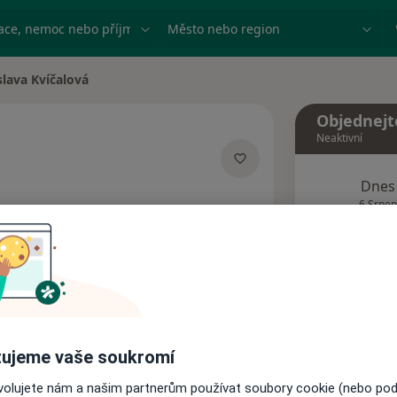
ace, nemoc nebo příjmení
Město nebo region
slava Kvíčalová
sta
Objednejt
Neaktivní
Dnes
izacích
6 Srpen
Tento 
Rezervovat termín
ujeme vaše soukromí
Názory pacientů
ovolujete nám a našim partnerům používat soubory cookie (nebo po