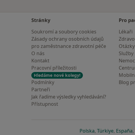
Stránky
Pro pa
Soukromí a soubory cookies
Lékaři
Zásady ochrany osobních údajů
Zdravot
pro zaměstnance zdravotní péče
Otázky
O nás
Služby
Kontakt
Nemoc
Pracovní příležitosti
Centr
Mobilní
Hledáme nové kolegy!
Podmínky
Blog p
Partneři
Jak řadíme výsledky vyhledávání?
Přístupnost
se otevře v nové 
se otevře
s
Polska
,
Türkiye
,
España
,