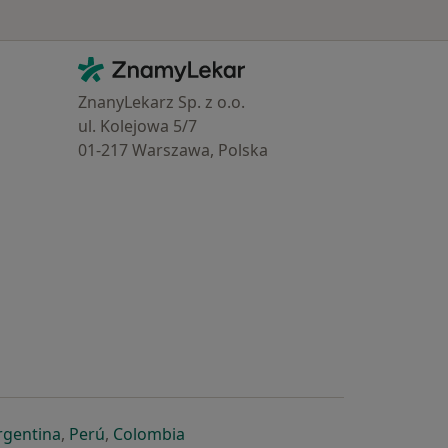
Kontakt
ZnamyLekar - Hlavní stránka
ZnanyLekarz Sp. z o.o.
ul. Kolejowa 5/7
01-217 Warszawa, Polska
e
é záložce
 v nové záložce
otevře v nové záložce
se otevře v nové záložce
se otevře v nové záložce
se otevře v nové záložce
rgentina
,
Perú
,
Colombia