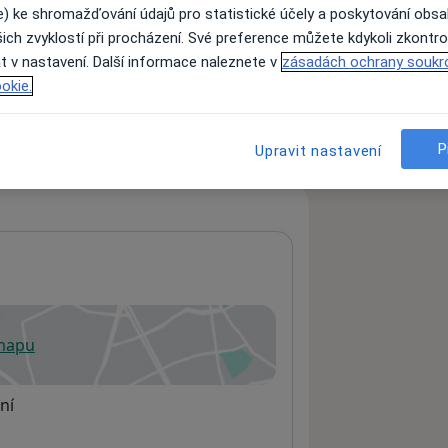
e) ke shromažďování údajů pro statistické účely a poskytování obs
ich zvyklostí při procházení. Své preference můžete kdykoli zkontro
t v nastavení. Další informace naleznete v
zásadách ochrany soukr
ách nejsou k dispozici
okie.
ádné informace o svých službách.
P
Upravit nastavení
 mapu
 otevře v nové záložce
ní