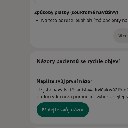
Způsoby platby (soukromé návštěvy)
Na teto adrese lékař přijímá pacienty na
Více
o 
Názory pacientů se rychle objeví
Napište svůj první názor
Už jste navštívili Stanislava Kvíčalová? Pod
budou vděční za pomoc při výběru nejlepší
Přidejte svůj názor