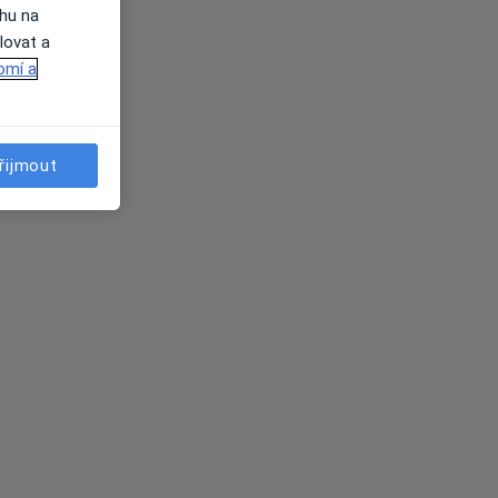
ahu na
lovat a
omí a
řijmout