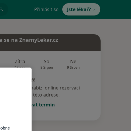
Přihlásit se
Jste lékař?
e se na ZnamyLekar.cz
Zítra
So
Ne
Po
Út
7 Srpen
8 Srpen
9 Srpen
10 Srpen
11 Srp
specialista nenabízí online rezervaci
termínu na této adrese.
Rezervovat termín
dobné