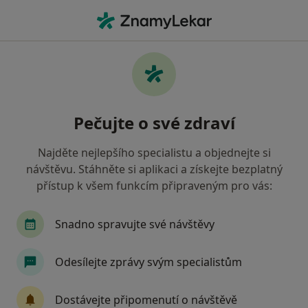
Hla
Kardiolog • Brno, jihomoravský
Filtry
Mapa
Kardiolog Brno
Pečujte o své zdraví
Jak řadíme výsledky vyhledávání?
Najděte nejlepšího specialistu a objednejte si
návštěvu. Stáhněte si aplikaci a získejte bezplatný
Jakou pojišťovnu máte?
přístup k všem funkcím připraveným pro vás:
Všeobecná zdravotní pojišťovna
Zdravotní poj
Snadno spravujte své návštěvy
Odesílejte zprávy svým specialistům
Dostávejte připomenutí o návštěvě