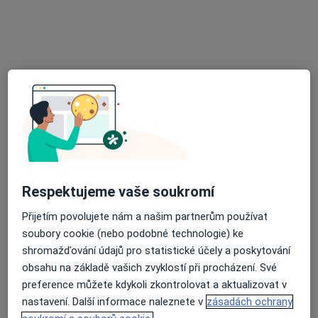
Neuron Medical Centrum
·
Více
Kardiolog, Psycholog, Fyzioterapeut
Palachovo náměstí 799/5, Brno
•
Mapa
Neuron Medical Centrum
Tato klinika nemá specialisty s dostupnými termíny v online kalendáři
Zobrazit profil
Respektujeme vaše soukromí
Přijetím povolujete nám a našim partnerům používat
soubory cookie (nebo podobné technologie) ke
shromažďování údajů pro statistické účely a poskytování
obsahu na základě vašich zvyklostí při procházení. Své
Centrum kardiovaskulární péče Neuron
preference můžete kdykoli zkontrolovat a aktualizovat v
Medical s.r.o.
nastavení. Další informace naleznete v
zásadách ochrany
Kardiolog, Neurolog, Dietolog