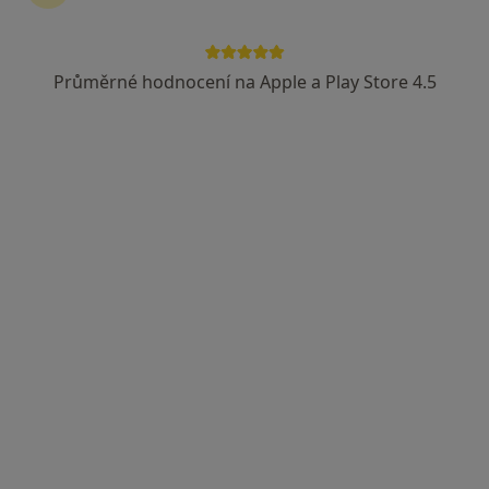
Průměrné hodnocení na Apple a Play Store 4.5
MUDr. Aleš Tomášek
Kardiolog
nám. Míru 24, Tišnov
•
Mapa
Kardiologická ambulance Tišnov
Ambulantní vyšetření krevního tlaku
700 Kč
Tento specialista nenabízí online rezervaci termínu na této adrese.
Rezervovat termín