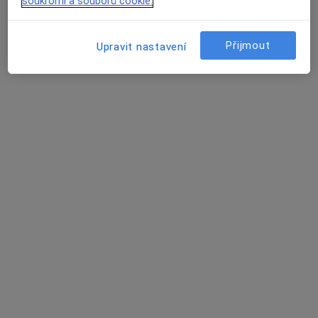
soukromí a souborů cookie.
Adresa 1
Adresa 2
Přijmout
Upravit nastavení
Polní 3, Brno
•
Mapa
Centrum kardiovaskulární péče Neuron Medical s.r.o.
Tato klinika nemá specialisty s dostupnými termíny v online kalendáři
Zobrazit profil
Doc. MUDr. Martin Fiala